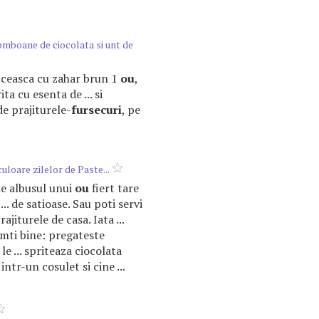
bomboane de ciocolata si unt de
2 ceasca cu zahar brun 1
ou
,
ta cu esenta de ... si
e prajiturele-
fursecuri
, pe
uloare zilelor de Paste...
 de albusul unui
ou
fiert tare
... de satioase. Sau poti servi
rajiturele de casa. Iata ...
imti bine: pregateste
le ... spriteaza ciocolata
intr-un cosulet si cine ...