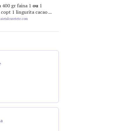
a 400 gr faina 1
ou
1
 copt 1 lingurita cacao ...
ietulcuretete.com
e
da