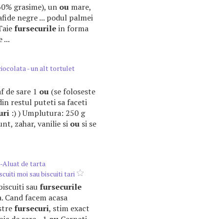
 60% grasime), un
ou
mare,
fide negre ... podul palmei
Taie
fursecurile
in forma
 ...
ocolata - un alt tortulet
af de sare 1
ou
(se foloseste
din restul puteti sa faceti
uri
:) ) Umplutura: 250 g
unt, zahar, vanilie si
ou
si se
 -Aluat de tarta
cuiti moi sau biscuiti tari
 biscuiti sau
fursecurile
a. Cand facem acasa
stre
fursecuri
, stim exact