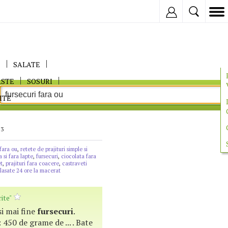
Inregistreaza
E
SALATE
ASTE
SOSURI
ITE
 3
 fara ou
,
retete de prajituri simple si
a si fara lapte
,
fursecuri
,
ciocolata fara
et
,
prajituri fara coacere
,
castraveti
e lasate 24 ore la macerat
ite"
si mai fine
fursecuri
.
 450 de grame de ... . Bate