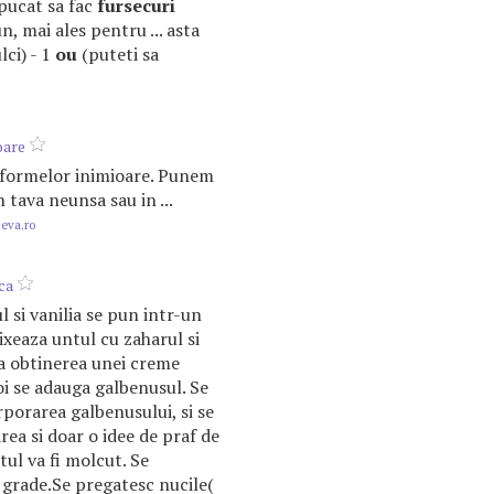
apucat sa fac
fursecuri
, mai ales pentru ... asta
lci) - 1
ou
(puteti sa
oare
ul formelor inimioare. Punem
n tava neunsa sau in ...
.eva.ro
ca
l si vanilia se pun intr-un
ixeaza untul cu zaharul si
la obtinerea unei creme
 se adauga galbenusul. Se
porarea galbenusului, si se
ea si doar o idee de praf de
tul va fi molcut. Se
 grade.Se pregatesc nucile(