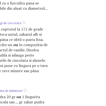
l cu o furculita pana se
le din aluat cu diametrul...
gi de ciocolata
 cuptorul la 175 de grade
eca untul, zaharul alb si
âna ce obtii o pasta fina.
 câte un
ou
în compozitia de
ctul de vanilie. Dizolva
alda si adauga peste
ile de ciocolata si alunele.
i pune cu lingura pe o tava
e zece minute sau pâna
rma de inimioare
udra 20 gr
ou
1 lingurita
cala sau ... gr zahar pudra