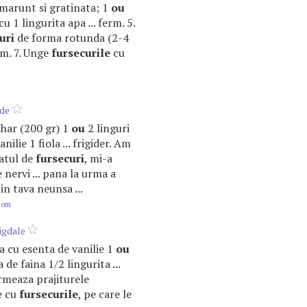
 marunt si gratinata; 1
ou
u 1 lingurita apa ... ferm. 5.
uri
de forma rotunda (2-4
cm. 7. Unge
fursecurile
cu
de
zahar (200 gr) 1
ou
2 linguri
anilie 1 fiola ... frigider. Am
atul de
fursecuri
, mi-a
 nervi ... pana la urma a
n tava neunsa ...
.com
igdale
ita cu esenta de vanilie 1
ou
 de faina 1/2 lingurita ...
rmeaza prajiturele
e cu
fursecurile
, pe care le