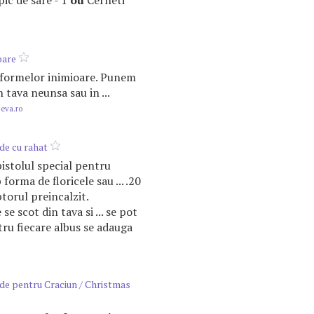
 pic de sare - 1
ou
Cerneti
oare
ul formelor inimioare. Punem
n tava neunsa sau in ...
.eva.ro
de cu rahat
pistolul special pentru
 forma de floricele sau ... .20
torul preincalzit.
e
se scot din tava si ... se pot
tru fiecare albus se adauga
de pentru Craciun / Christmas