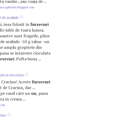
a vanilie...sau coaja de ...
ria-gabrielei.blogspot.com
t de arahide
ui, insa folosit in
fursecuri
fie iubit de toata lumea.
oastre sunt fragede, pline
. de arahide -50 g zahar -un
 se umplu gropitele din
pana se intareste ciocolata
rsecuri
. Pofta buna ...
li si ciocolata
s Craciun! Aceste
fursecuri
 de Craciun, dar ...
 pe rand cate un
ou
, pana
a in crema ...
.com
late