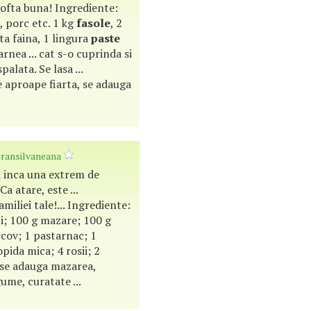
ofta buna! Ingrediente:
i, porc etc. 1 kg
fasole
, 2
ita faina, 1 lingura
paste
nea ... cat s-o cuprinda si
palata. Se lasa ...
 aproape fiarta, se adauga
transilvaneana
i inca una extrem de
Ca atare, este ...
miliei tale!... Ingrediente:
ui; 100 g mazare; 100 g
rcov; 1 pastarnac; 1
pida mica; 4 rosii; 2
, se adauga mazarea,
gume, curatate ...