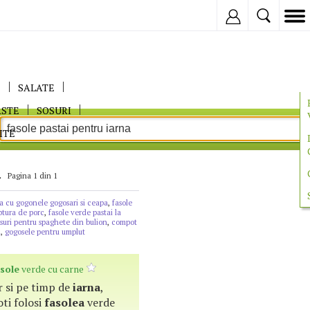
Inregistreaza
E
SALATE
ASTE
SOSURI
ITE
a
Pagina 1 din 1
na cu gogonele gogosari si ceapa
,
fasole
iptura de porc
,
fasole verde pastai la
suri pentru spaghete din bulion
,
compot
a
,
gogosele pentru umplut
asole
verde cu carne
ar si pe timp de
iarna
,
ti folosi
fasolea
verde