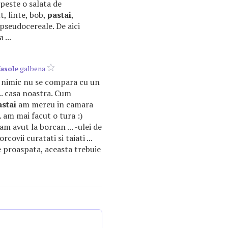
 peste o salata de
t, linte, bob,
pastai
,
 pseudocereale. De aici
 ...
fasole
galbena
, nimic nu se compara cu un
.. casa noastra. Cum
astai
am mereu in camara
 am mai facut o tura :)
m avut la borcan ... -ulei de
covii curatati si taiati ...
e
proaspata, aceasta trebuie