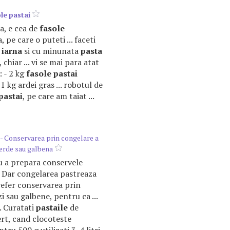
ole
pastai
ta, e cea de
fasole
 pe care o puteti ... faceti
u
iarna
si cu minunata
pasta
 chiar ... vi se mai para atat
 - 2 kg
fasole
pastai
1 kg ardei gras ... robotul de
pastai
, pe care am taiat ...
e - Conservarea prin congelare a
erde sau galbena
ru a prepara conservele
. Dar congelarea pastreaza
 Prefer conservarea prin
i sau galbene, pentru ca ...
. Curatati
pastaile
de
iert, cand clocoteste