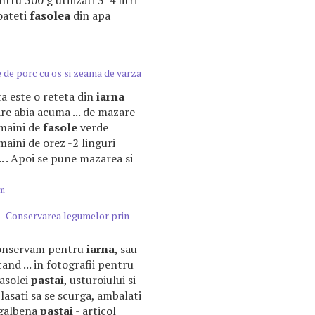
tru 500 g utilizati 3-4 litri
coateti
fasolea
din apa
e de porc cu os si zeama de varza
sta este o reteta din
iarna
are abia acuma ... de mazare
 maini de
fasole
verde
maini de orez -2 linguri
. . Apoi se pune mazarea si
om
e - Conservarea legumelor prin
e conservam pentru
iarna
, sau
cand ... in fotografii pentru
asolei
pastai
, usturoiului si
, lasati sa se scurga, ambalati
 galbena
pastai
- articol