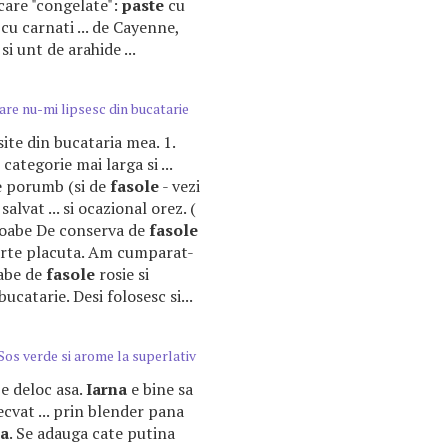
care "congelate":
paste
cu
cu carnati ... de Cayenne,
si unt de arahide ...
are nu-mi lipsesc din bucatarie
psite din bucataria mea. 1.
 categorie mai larga si ...
e porumb (si de
fasole
- vezi
alvat ... si ocazional orez. (
oabe De conserva de
fasole
arte placuta. Am cumparat-
oabe de
fasole
rosie si
bucatarie. Desi folosesc si...
 Sos verde si arome la superlativ
fie deloc asa.
Iarna
e bine sa
cvat ... prin blender pana
ta
. Se adauga cate putina