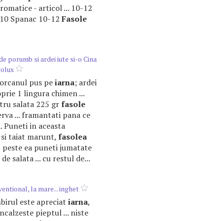
aromatice - articol ... 10-12
-10 Spanac 10-12
Fasole
de porumb si ardei iute si-o Cina
rolux
 borcanul pus pe
iarna
; ardei
prie 1 lingura chimen ...
tru salata 225 gr
fasole
erva ... framantati pana ce
Puneti in aceasta
t si taiat marunt,
fasolea
. , peste ea puneti jumatate
de salata ... cu restul de...
ntional, la mare... inghet
imbirul este apreciat
iarna
,
incalzeste pieptul ... niste