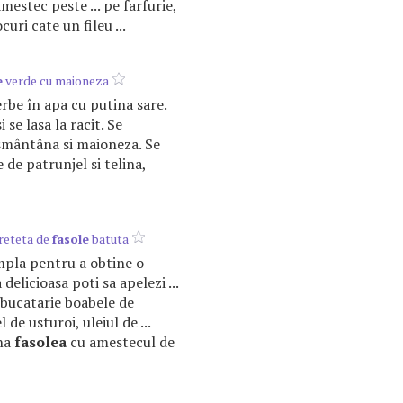
estec peste ... pe farfurie,
ocuri cate un fileu ...
e
verde cu maioneza
erbe în apa cu putina sare.
 se lasa la racit. Se
smântâna si maioneza. Se
de patrunjel si telina,
reteta de
fasole
batuta
simpla pentru a obtine o
delicioasa poti sa apelezi ...
 bucatarie boabele de
l de usturoi, uleiul de ...
ina
fasolea
cu amestecul de