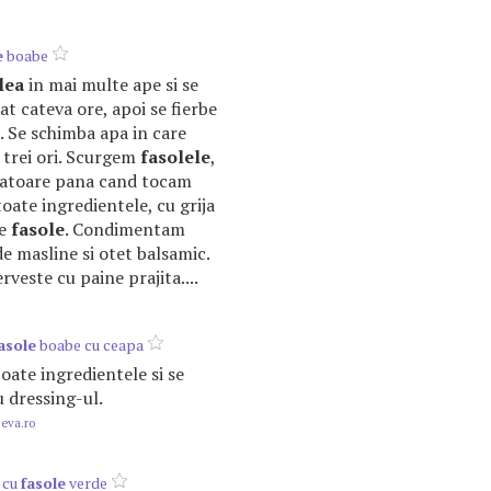
e
boabe
lea
in mai multe ape si se
t cateva ore, apoi se fierbe
e. Se schimba apa in care
, trei ori. Scurgem
fasolele
,
curatoare pana cand tocam
oate ingredientele, cu grija
de
fasole
. Condimentam
de masline si otet balsamic.
rveste cu paine prajita....
asole
boabe cu ceapa
oate ingredientele si se
 dressing-ul.
.eva.ro
 cu
fasole
verde