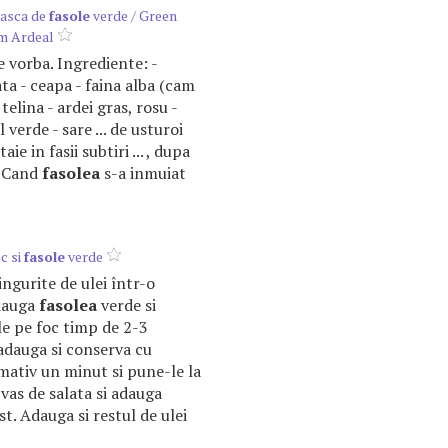
easca de
fasole
verde / Green
m Ardeal
ce vorba. Ingrediente: -
a - ceapa - faina alba (cam
- telina - ardei gras, rosu -
 verde - sare ... de usturoi
taie in fasii subtiri ... , dupa
. Cand
fasolea
s-a inmuiat
c si
fasole
verde
ingurite de ulei într-o
adauga
fasolea
verde si
le pe foc timp de 2-3
adauga si conserva cu
imativ un minut si pune-le la
vas de salata si adauga
st. Adauga si restul de ulei