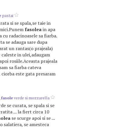
e
pastai
rata si se spala,se taie in
 mici.Punem
fasolea
in apa
 cu radacinoasele sa fiarba.
rta se adauga sare dupa
rat un rantas(o prajeala)
 caleste in ulei,adaugam
apoi rosiile.Aceasta prajeala
asam sa fiarba cateva
 ciorba este gata presaram
,
fasole
verde si mozzarella
de se curata, se spala si se
ratita ... la fiert circa 10
solea
se scurge apoi si se ...
-o salatiera, se amesteca