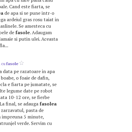
e in apa cu sare pana cand
le. Cand este fiarta, se
ea
de apa si se pune intr-o
ga ardeiul gras rosu taiat in
maslinele. Se amesteca cu
bele de
fasole
. Adaugam
amaie si putin ulei. Aceasta
la...
a cu
fasole
a data pe razatoare in apa
 boabe, o foaie de dafin,
cla e fiarta pe jumatate, se
lte legume date pe robot
ta 10-12 ore, se fierbe
La final, se adauga
fasolea
, zarzavatul, pasta de
ba impreuna 5 minute,
runjel verde. Servim cu