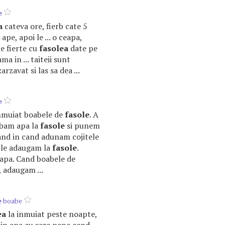
e
a
cateva ore, fierb cate 5
ape, apoi le ... o ceapa,
le fierte cu
fasolea
date pe
ma in ... taiteii sunt
zarzavat si las sa dea ...
e
inmuiat boabele de
fasole
. A
mbam apa la
fasole
si punem
cand in cand adunam cojitele
i le adaugam la
fasole
.
e apa. Cand boabele de
, adaugam ...
e
boabe
ea
la inmuiat peste noapte,