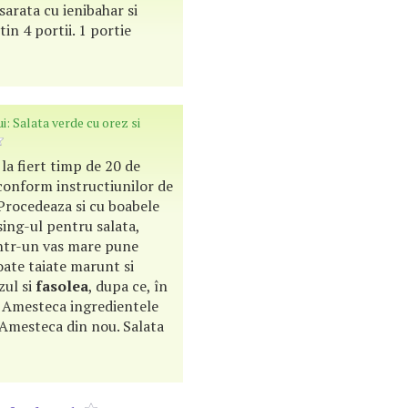
arata cu ienibahar si
tin 4 portii. 1 portie
i: Salata verde cu orez si
la fiert timp de 20 de
conform instructiunilor de
Procedeaza si cu boabele
sing-ul pentru salata,
ntr-un vas mare pune
toate taiate marunt si
zul si
fasolea
, dupa ce, în
rs. Amesteca ingredientele
. Amesteca din nou. Salata