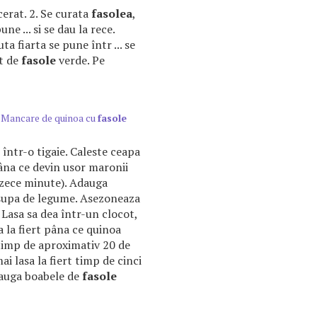
acerat. 2. Se curata
fasolea
,
une ... si se dau la rece.
uta fiarta se pune într ... se
t de
fasole
verde. Pe
 Mancare de quinoa cu
fasole
 într-o tigaie. Caleste ceapa
pâna ce devin usor maronii
zece minute). Adauga
 supa de legume. Asezoneaza
. Lasa sa dea într-un clocot,
a la fiert pâna ce quinoa
 timp de aproximativ 20 de
 lasa la fiert timp de cinci
adauga boabele de
fasole