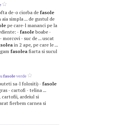
e
pofta de-o ciorba de
fasole
 aia simpla ... de gustul de
ole
pe care-l mananci pe la
ediente: -
fasole
boabe -
 morcovi - suc de ... uscat
asolea
in 2 ape, pe care le ...
augam
fasolea
fiarta si sucul
cu
fasole
verde
 puteti sa-l folositi) -
fasole
ras - cartofi - telina ...
 cartofii, ardeiul si
parat fierbem carnea si