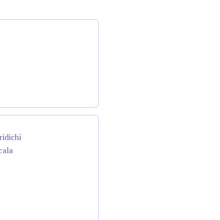
ridichi
cala