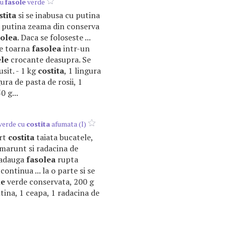
cu
fasole
verde
stita
si se inabusa cu putina
.. putina zeama din conserva
solea
. Daca se foloseste ...
Se toarna
fasolea
intr-un
ele
crocante deasupra. Se
usit. - 1 kg
costita
, 1 lingura
ngura de pasta de rosii, 1
0 g...
verde cu
costita
afumata (I)
ert
costita
taiata bucatele,
marunt si radacina de
 adauga
fasolea
rupta
continua ... la o parte si se
le
verde conservata, 200 g
ina, 1 ceapa, 1 radacina de