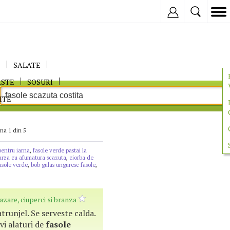
Inregistreaza
E
SALATE
ASTE
SOSURI
ITE
na 1 din 5
pentru iarna
,
fasole verde pastai la
arza cu afumatura scazuta
,
ciorba de
asole verde
,
bob gulas unguresc fasole
,
zare, ciuperci si branza
atrunjel. Se serveste calda.
vi alaturi de
fasole