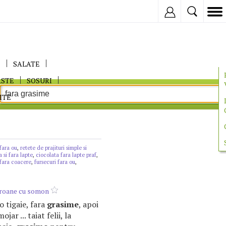
Inregistreaza
E
SALATE
ASTE
SOSURI
ITE
 fara ou
,
retete de prajituri simple si
a si fara lapte
,
ciocolata fara lapte praf
,
 fara coacere
,
fursecuri fara ou
,
aroane cu somon
-o tigaie, fara
grasime
, apoi
jar ... taiat felii, la