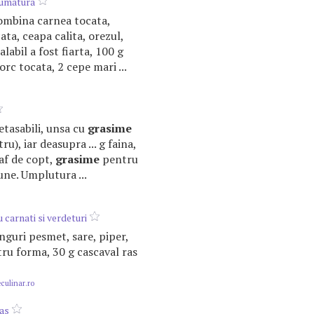
fumatura
e combina carnea tocata,
ata, ceapa calita, orezul,
ealabil a fost fiarta, 100 g
rc tocata, 2 cepe mari ...
detasabili, unsa cu
grasime
u), iar deasupra ... g faina,
raf de copt,
grasime
pentru
une. Umplutura ...
 carnati si verdeturi
 linguri pesmet, sare, piper,
ru forma, 30 g cascaval ras
ulinar.ro
as