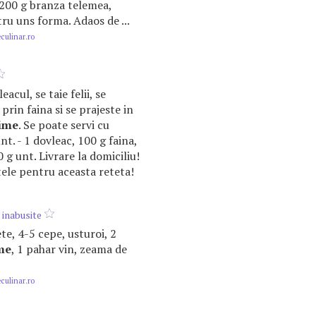
, 200 g branza telemea,
ru uns forma. Adaos de ...
ulinar.ro
acul, se taie felii, se
 prin faina si se prajeste in
ime
. Se poate servi cu
t. - 1 dovleac, 100 g faina,
 g unt. Livrare la domiciliu!
ele pentru aceasta reteta!
 inabusite
tlete, 4-5 cepe, usturoi, 2
me
, 1 pahar vin, zeama de
ulinar.ro