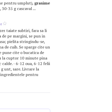
se pentru umplut),
grasime
 30-35 g cascaval ...
er
zer taiate subtiri, fara sa li
a de pe margini, se pun in
sa; pielita stringindu-se,
rma de cuib. Se sparge cite un
se pune cite o bucatica de
au la cuptor 10 minute pina
 calde. - 6-12 oua, 6-12 felii
 g unt, sare. Livrare la
 ingredientele pentru