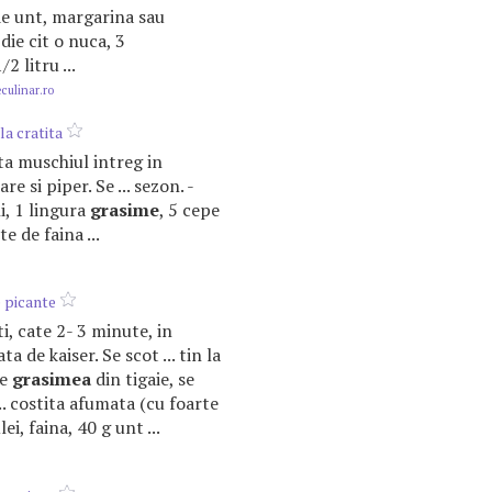
a de unt, margarina sau
jdie cit o nuca, 3
2 litru ...
ulinar.ro
la cratita
tita muschiul intreg in
sare si piper. Se ... sezon. -
i, 1 lingura
grasime
, 5 cepe
te de faina ...
 picante
ti, cate 2- 3 minute, in
ta de kaiser. Se scot ... tin la
ge
grasimea
din tigaie, se
... costita afumata (cu foarte
lei, faina, 40 g unt ...