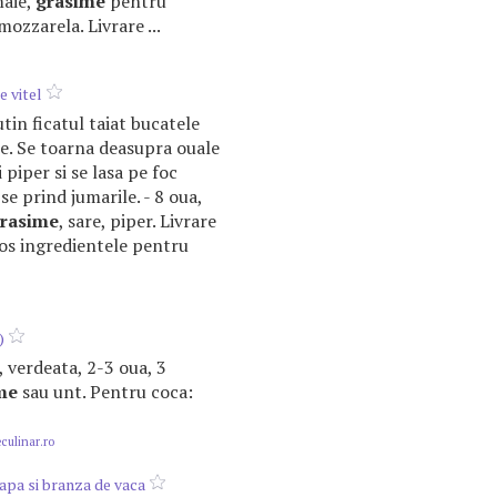
maie,
grasime
pentru
ozzarela. Livrare ...
e vitel
tin ficatul taiat bucatele
te. Se toarna deasupra ouale
i piper si se lasa pe foc
se prind jumarile. - 8 oua,
rasime
, sare, piper. Livrare
os ingredientele pentru
)
re, verdeata, 2-3 oua, 3
me
sau unt. Pentru coca:
ulinar.ro
eapa si branza de vaca