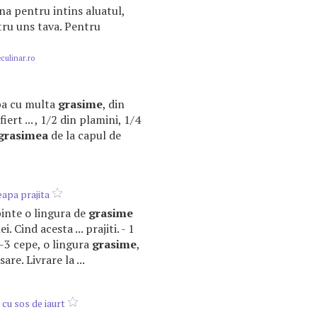
aina pentru intins aluatul,
ru uns tava. Pentru
ulinar.ro
upa cu multa
grasime
, din
fiert ... , 1/2 din plamini, 1/4
grasimea
de la capul de
eapa prajita
rbinte o lingura de
grasime
i. Cind acesta ... prajiti. - 1
2-3 cepe, o lingura
grasime
,
sare. Livrare la ...
cu sos de iaurt