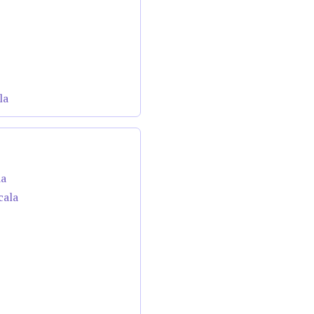
la
da
cala