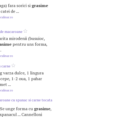
aga) fara sorici si
grasime
catei de ...
ulinar.ro
a de macaroane
ngurita mirodenii (busuioc,
asime
pentru uns forma,
.
ulinar.ro
u carne
 kg varza dulce, 1 lingura
 cepe, 1-2 oua, 1 pahar
et ...
ulinar.ro
roane cu spanac si carne tocata
i. Se unge forma cu
grasime
,
spanacul ... Cannelloni