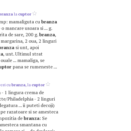
branza
la
cuptor
 timp: mamaliguta cu
branza
 o mancare usoara si ... g.
rita de sare, 200 g.
branza
,
 margarina, 2 oua, 2 linguri
branza
si unt, apoi
za
, unt. Ultimul strat
ouale ... mamaliga, se
uptor
pana se rumeneste ...
ecei cu
branza
, la
cuptor
ua - 1 lingura crema de
e/Philadelphia - 2 linguri
egatura ... ii puteti decoji)
pe razatoare si se amesteca
ompozitia de
branza
: Se
Se amesteca smantana cu