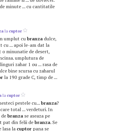
le ramase si ... de dovlecei:
e minute ... cu cantitatile
za
la
cuptor
-am umplut cu
branza
dulce,
 cu ... apoi le-am dat la
it o minunatie de desert,
 incinsa. umplutura de
linguri zahar 1 ou ... rasa de
lce bine scursa cu zaharul
or
la 190 grade C, timp de ...
a
la
cuptor
mesteci pestele cu...
branza
?
are total ... verdeturi. In
e de
branza
se aseaza pe
est pat din felii de
branza
. Se
e lasa la
cuptor
pana se