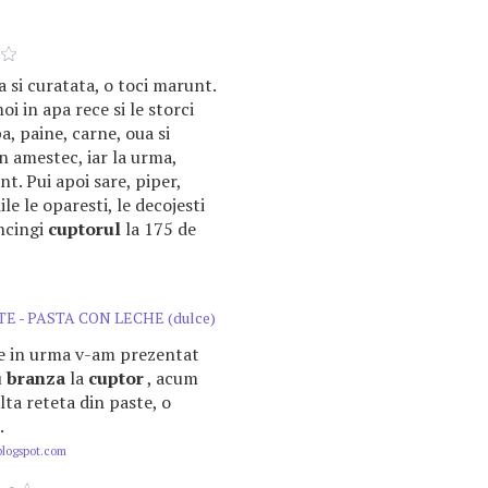
 si curatata, o toci marunt.
oi in apa rece si le storci
a, paine, carne, oua si
n amestec, iar la urma,
t. Pui apoi sare, piper,
le le oparesti, le decojesti
Incingi
cuptorul
la 175 de
E - PASTA CON LECHE (dulce)
e in urma v-am prezentat
u
branza
la
cuptor
, acum
lta reteta din paste, o
.
blogspot.com