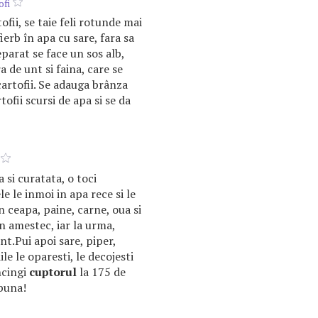
ofi
ofii, se taie feli rotunde mai
fierb în apa cu sare, fara sa
parat se face un sos alb,
a de unt si faina, care se
cartofii. Se adauga brânza
tofii scursi de apa si se da
 si curatata, o toci
e le inmoi in apa rece si le
n ceapa, paine, carne, oua si
n amestec, iar la urma,
nt.Pui apoi sare, piper,
le le oparesti, le decojesti
ncingi
cuptorul
la 175 de
 buna!