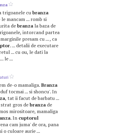
anza
la trigoanele cu
branza
e le mancam ... romb si
urita de
branza
la baza de
 trigoanele, intorcand partea
 marginile presam cu ... , ca
ptor
. ... detalii de executare
tul ... cu ou, le dati la
 le ...
aturi
unem de-o mamaliga.
Branza
duf tocmai ... si shoncu'. In
za
, tat ii facut de barbatu ...
strat gros de
branza
de
frumos mirositoare, mamaliga
anza
. In
cuptorul
 yena cam juma' de ora, pana
i o culoare aurie ...