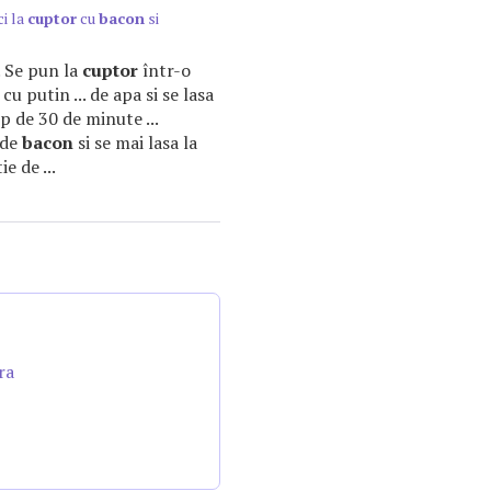
ci la
cuptor
cu
bacon
si
l. Se pun la
cuptor
într-o
cu putin ... de apa si se lasa
 de 30 de minute ...
 de
bacon
si se mai lasa la
e de ...
ra