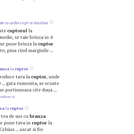
or
cu ardei copt si masline
este
cuptorul
la
edie, se taie brinza in 4
a, se pune brinza la
cuptor
e, pina cind marginile ...
anza
la
cuptor
ntroduce tava la
cuptor
, unde
0 ... gata rumenita, se scoate
se portioneaza cite doua ...
ulinar.ro
za
la
cuptor
rtea de sus cu
branza
e pune tava in
cuptor
la
lsius ... uscat si fin