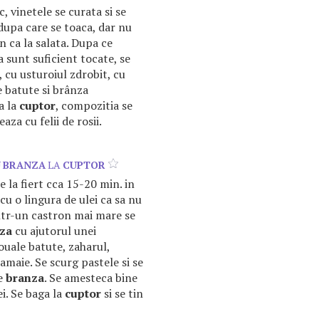
, vinetele se curata si se
 dupa care se toaca, dar nu
in ca la salata. Dupa ce
 sunt suficient tocate, se
 cu usturoiul zdrobit, cu
e batute si brânza
a la
cuptor
, compozitia se
aza cu felii de rosii.
U
BRANZA
LA
CUPTOR
 la fiert cca 15-20 min. in
cu o lingura de ulei ca sa nu
Intr-un castron mai mare se
za
cu ajutorul unei
ouale batute, zaharul,
amaie. Se scurg pastele si se
de
branza
. Se amesteca bine
ei. Se baga la
cuptor
si se tin