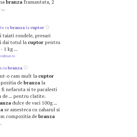
ana
branza
framantata, 2
...
te cu
branza
la
cuptor
ii taiati rondele, presari
i dai totul la
cuptor
pentru
 1 kg ...
ulinar.ro
ta cu
branza
inut-o cam mult la
cuptor
ompozitia de
branza
la
 fi nefacuta si te pacalesti
m de ... pentru clatite.
anza
dulce de vaci 100g ...
za
se amesteca cu zaharul si
nem compozitia de
branza
.