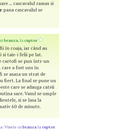
sare ... cascavalul ramas si
r
pana cascavalul se
 si
branza
, la
cuptor
ii în coaja, iar când au
 si taie-i felii pe lat.
 cartofi se pun într-un
, care a fost uns în
fi se asaza un strat de
u fiert. La final se pune un
peste care se adauga cateii
putina sare. Vasul se umple
entele, si se lasa la
imativ 60 de minute.
a: Vinete cu
branza
la
cuptor