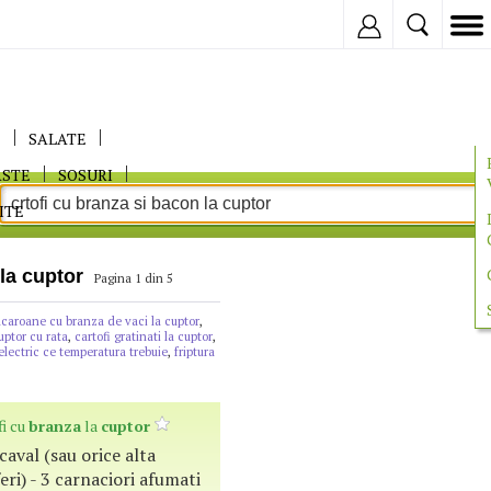
Inregistreaza
E
SALATE
ASTE
SOSURI
ITE
 la cuptor
Pagina 1 din 5
caroane cu branza de vaci la cuptor
,
uptor cu rata
,
cartofi gratinati la cuptor
,
electric ce temperatura trebuie
,
friptura
fi cu
branza
la
cuptor
caval (sau orice alta
eri) - 3 carnaciori afumati