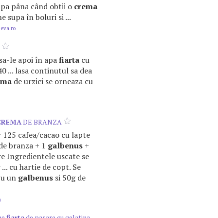
supa pâna când obtii o
crema
supa în boluri si ...
.eva.ro
asa-le apoi în apa
fiarta
cu
0 ... lasa continutul sa dea
ema
de urzici se orneaza cu
CREMA
DE BRANZA
ir 125 cafea/cacao cu lapte
de branza + 1
galbenus
+
re Ingredientele uscate se
... cu hartie de copt. Se
cu un
galbenus
si 50g de
m
ne
fiarta
de pasare cu gelatina