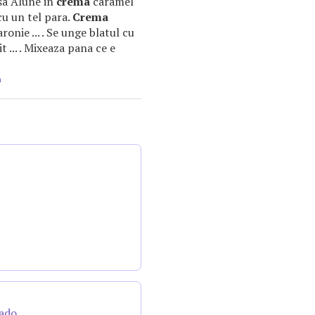
asa Alune in
crema
caramel
cu un tel para.
Crema
onie ... . Se unge blatul cu
it ... . Mixeaza pana ce e
m
cado