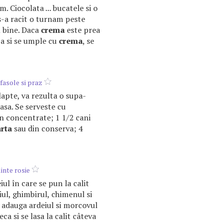
m. Ciocolata ... bucatele si o
s-a racit o turnam peste
 bine. Daca
crema
este prea
za si se umple cu
crema
, se
fasole si praz
 lapte, va rezulta o supa-
asa. Se serveste cu
in concentrate; 1 1/2 cani
arta
sau din conserva; 4
inte rosie
iul în care se pun la calit
iul, ghimbirul, chimenul si
e adauga ardeiul si morcovul
ca si se lasa la calit câteva