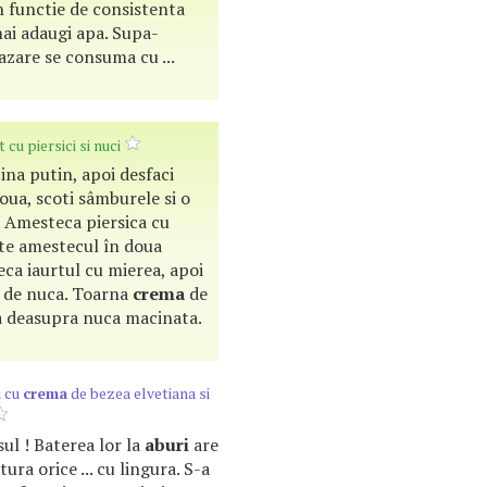
În functie de consistenta
 mai adaugi apa. Supa-
zare se consuma cu ...
 cu piersici si nuci
na putin, apoi desfaci
doua, scoti sâmburele si o
. Amesteca piersica cu
te amestecul în doua
ca iaurtul cu mierea, apoi
i de nuca. Toarna
crema
de
ara deasupra nuca macinata.
i cu
crema
de bezea elvetiana si
sul ! Baterea lor la
aburi
are
tura orice ... cu lingura. S-a