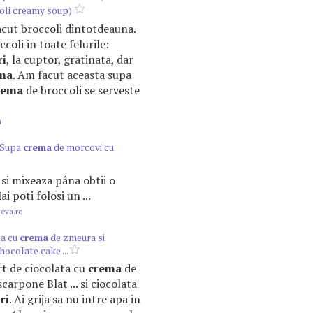
oli creamy soup)
lacut broccoli dintotdeauna.
coli in toate felurile:
ri
, la cuptor, gratinata, dar
ma
. Am facut aceasta supa
rema
de broccoli se serveste
m
 Supa
crema
de morcovi cu
, si mixeaza pâna obtii o
ai poti folosi un ...
.eva.ro
ta cu
crema
de zmeura si
ocolate cake ...
Tort de ciocolata cu
crema
de
arpone Blat ... si ciocolata
ri
. Ai grija sa nu intre apa in