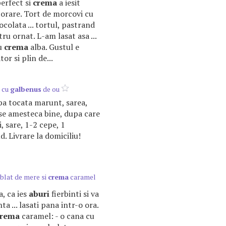
erfect si
crema
a iesit
rporare. Tort de morcovi cu
ocolata ... tortul, pastrand
ru ornat. L-am lasat asa ...
cu
crema
alba. Gustul e
r si plin de...
e cu
galbenus
de ou
apa tocata marunt, sarea,
 se amesteca bine, dupa care
ei, sare, 1-2 cepe, 1
d. Livrare la domiciliu!
 blat de mere si
crema
caramel
ta, ca ies
aburi
fierbinti si va
ta ... lasati pana intr-o ora.
crema
caramel: - o cana cu