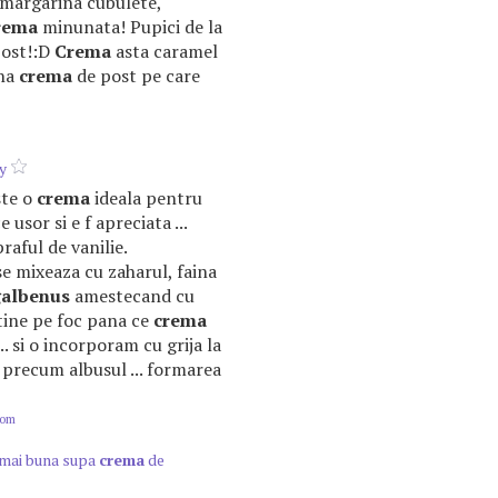
. margarina cubulete,
rema
minunata! Pupici de la
 post!:D
Crema
asta caramel
una
crema
de post pe care
y
ste o
crema
ideala pentru
e usor si e f apreciata ...
raful de vanilie.
e mixeaza cu zaharul, faina
albenus
amestecand cu
 tine pe foc pana ce
crema
.. si o incorporam cu grija la
a precum albusul ... formarea
com
 mai buna supa
crema
de