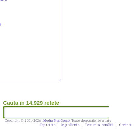
n
Cauta in 14.929 retete
Copyright © 2001-2026,
iMedia Plus Group
. Toate drepturile rezervate
Top retete
|
Ingrediente
|
Termeni si conditii
|
Contact