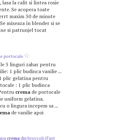
asa la calit si lintea rosie
ente. Se acopera toate
fierrt maxim 30 de minute
 Se mixeaza în blender si se
e si patrunjel tocat
e portocale
ale 3 linguri zahar pentru
lie: 1 plic budinca vanilie ...
 1 plic gelatina pentru
ocale : 1 plic budinca
. Pentru
crema
de portocale
ie uniform gelatina.
 cu o lingura incepem sa ...
rema
de vanilie apoi
Supa
crema
din broccoli (Fast