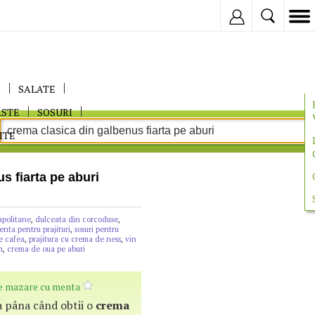
Inregistreaza
E
SALATE
ASTE
SOSURI
ITE
s fiarta pe aburi
apolitane
,
dulceata din corcoduse
,
nta pentru prajituri
,
sosuri pentru
e cafea
,
prajitura cu crema de ness
,
vin
n
,
crema de oua pe aburi
e mazare cu menta
za pâna când obtii o
crema