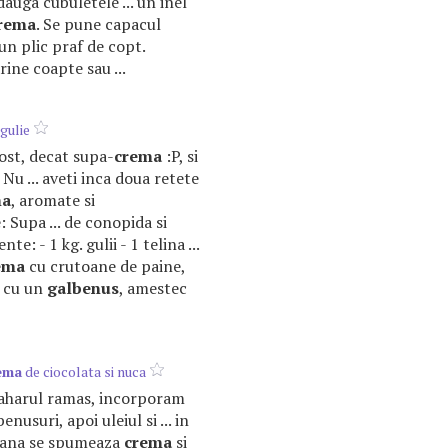
dauga cubuletele ... un inel
rema
. Se pune capacul
 , un plic praf de copt.
rine coapte sau ...
gulie
post, decat supa-
crema
:P, si
! Nu ... aveti inca doua retete
ma
, aromate si
 Supa ... de conopida si
te: - 1 kg. gulii - 1 telina ...
ema
cu crutoane de paine,
a cu un
galbenus
, amestec
ema
de ciocolata si nuca
zaharul ramas, incorporam
enusuri, apoi uleiul si ... in
pana se spumeaza
crema
si