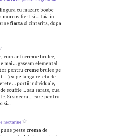
o lingura cu mazare boabe
 morcov fiert si ... taia in
carne
fiarta
si cintarita, dupa
se, cum ar fi
creme
brulee,
le mai ... gaseam elemental
ator pentru
creme
brulee pe
 ... ) si pe langa reteta de
ete ... portii individuale,
 de souffle ... sau sarate, oua
tc. Si sincera ... care pentru
ic
si...
e nectarine
se pune peste
crema
de