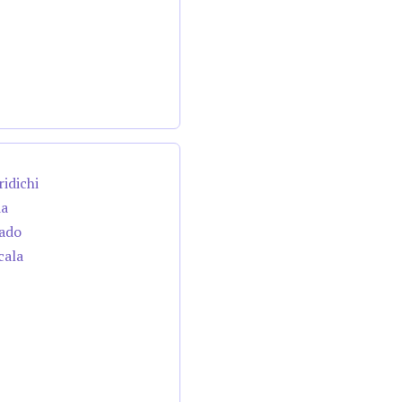
ridichi
da
cado
cala