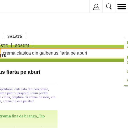
Inregistreaza
E
SALATE
ASTE
SOSURI
ITE
s fiarta pe aburi
apolitane
,
dulceata din corcoduse
,
nta pentru prajituri
,
sosuri pentru
e cafea
,
prajitura cu crema de ness
,
vin
n
,
crema de oua pe aburi
crema
fina de branza,,Tip