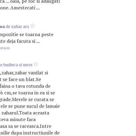
a ... oala, pe foc si adaugati
ne. Amestecati ...
ma
de zahar ars
ompozitie se toarna peste
te deja facuta si ...
.eva.ro
e budinca si mere
,zahar,zahar vanilat si
t se face un blat.Se
faina o tava rotunda de
6 cm,se toarna in ea si se
grade.Merele se curata se
ele se pune sucul de lamaie
i zaharul.Toata aceasta
ateva minute fara
lasa sa se raceasca.Intre
nilie dupa instructiunile de