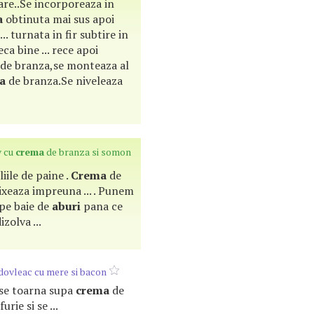
are..Se incorporeaza in
a
obtinuta mai sus apoi
. turnata in fir subtire in
a bine ... rece apoi
de branza,se monteaza al
a
de branza.Se niveleaza
v cu
crema
de branza si somon
liile de paine .
Crema
de
xeaza impreuna ... . Punem
pe baie de
aburi
pana ce
izolva ...
dovleac cu mere si bacon
e se toarna supa
crema
de
urie si se ...