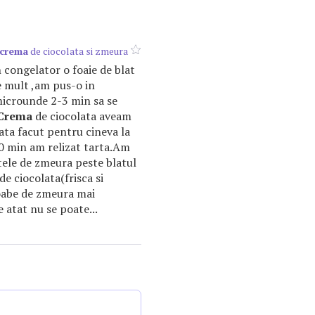
crema
de ciocolata si zmeura
congelator o foaie de blat
 mult ,am pus-o in
icrounde 2-3 min sa se
Crema
de ciocolata aveam
ata facut pentru cineva la
0 min am relizat tarta.Am
tele de zmeura peste blatul
de ciocolata(frisca si
boabe de zmeura mai
 atat nu se poate...