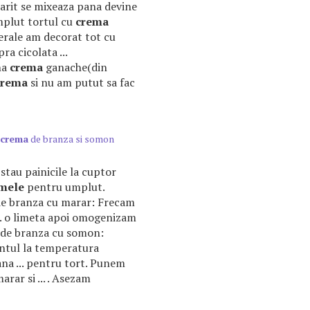
tarit se mixeaza pana devine
mplut tortul cu
crema
terale am decorat tot cu
a cicolata ...
na
crema
ganache(din
crema
si nu am putut sa fac
crema
de branza si somon
t stau painicile la cuptor
mele
pentru umplut.
 de branza cu marar: Frecam
.. o limeta apoi omogenizam
de branza cu somon:
ntul la temperatura
a ... pentru tort. Punem
rar si ... . Asezam