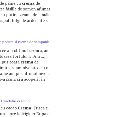
 de pâine cu
crema
de
aza fâsiile de somon afumat
c cu putina zeama de lamâie.
pat, fulgi de ardei iute si
e padure si
crema
de sampanie
pa ce am obtinut
crema
, am
area tortului. 5. Am ... ,
m pus toata
crema
de
nuta, si am nivelat-o cu o
nie am pus ultimul nivel ...
-a scurs si a acoperit în
 trandafiri
crem
"
l cu cacao.
Crema
: Frisca si
un ... ore la frigider.Dupa ce