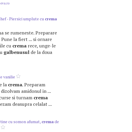
.eva.ro
ef - Piersici umplute cu
crema
pâna se rumeneste. Preparare
Pune la fiert ... si ornare
ile cu
crema
rece, unge-le
cu
galbenusul
de la doua
e vanilie
de la
crema
. Preparam
 dizolvam amidonul in ...
 scurse si turnam
crema
ezam deasupra celalat ...
artine cu somon afumat,
crema
de