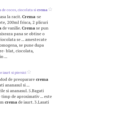
a de cocos, ciocolata si
crema
lasa la racit.
Crema
-se
te, 200ml frisca, 2 plicuri
a
de vanilie.
Crema
se pun
 mixeaza pana se obtine o
iocolata se ... amestecate
omogena, se pune dupa
e- blat, ciocolata,
n ...
e iaurt si piersici
. Mod de preoparare
crema
ti ananasul si ...
ile si ananasul. 5.Bagati
 timp de aproximativ ... este
orm
crema
de iaurt. 3.Lasati