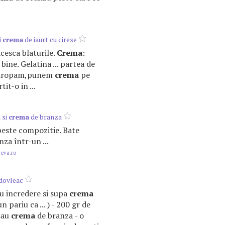
i
crema
de iaurt cu cirese
racesca blaturile.
Crema
:
 bine. Gelatina ... partea de
nsiropam,punem
crema
pe
it-o in ...
 si
crema
de branza
i peste compozitie. Bate
za într-un ...
.eva.ro
dovleac
 cu incredere si supa
crema
n pariu ca ... ) - 200 gr de
sau
crema
de branza - o