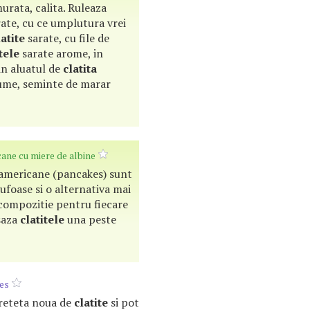
murata, calita. Ruleaza
ate, cu ce umplutura vrei
latite
sarate, cu file de
tele
sarate arome, in
 in aluatul de
clatita
egume, seminte de marar
ane cu miere de albine
americane (pancakes) sunt
pufoase si o alternativa mai
e compozitie pentru fiecare
Asaza
clatitele
una peste
es
o reteta noua de
clatite
si pot