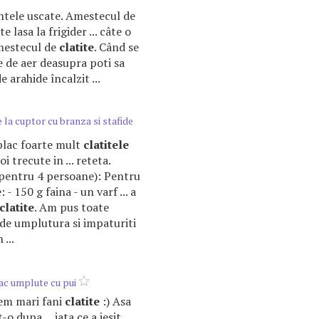
entele uscate. Amestecul de
e lasa la frigider ... câte o
mestecul de
clatite
. Când se
 de aer deasupra poti sa
e arahide încalzit ...
la cuptor cu branza si stafide
i plac foarte mult
clatitele
i trecute in ... reteta.
pentru 4 persoane): Pentru
 - 150 g faina - un varf ... a
clatite
. Am pus toate
a de umplutura si impaturiti
 ...
ac umplute cu pui
tem mari fani
clatite
:) Asa
o dupa ... iata ce a iesit.