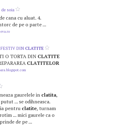
 de soia
 de cana cu aluat. 4.
ntorc de pe o parte ...
.eva.ro
FESTIV DIN
CLATITE
TI O TORTA DIN
CLATITE
PREPARAREA
CLATITELOR
ara.blogspot.com
ormeaza gaurelele in
clatita
,
putut ... se odihneasca.
aia pentru
clatite
, turnam
rotim ... mici gaurele ca o
prinde de pe ...