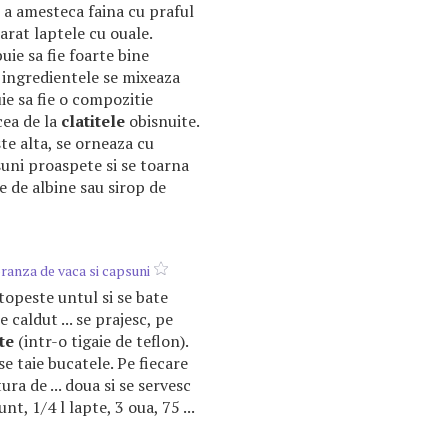
a amesteca faina cu praful
arat laptele cu ouale.
uie sa fie foarte bine
 ingredientele se mixeaza
ie sa fie o compozitie
cea de la
clatitele
obisnuite.
e alta, se orneaza cu
psuni proaspete si se toarna
 de albine sau sirop de
branza de vaca si capsuni
 topeste untul si se bate
e caldut ... se prajesc, pe
te
(intr-o tigaie de teflon).
se taie bucatele. Pe fiecare
a de ... doua si se servesc
unt, 1/4 l lapte, 3 oua, 75 ...