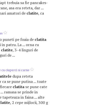
 fapt trebuia sa fie pancakes-
ne, asa era reteta, dar ...
.mari amatori de
clatite
, ca
as
 o puneti pe foaia de
clatita
 in patru. La ... orna cu
e
clatite
, 3-4 linguri de
uri de ...
cu ciuperci si carne
atitele
dupa reteta
 ca se pune putina ... toate
 fiecare
clatita
se pune cate
 ... ramasa se prinde in
tapeteaza in faina ... alte
latite
, 2 cepe mijlocii, 300 g