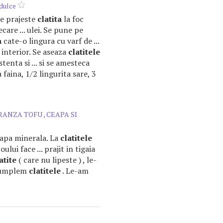
dulce
 se prajeste
clatita
la foc
ecare ... ulei. Se pune pe
a
cate-o lingura cu varf de ...
 interior. Se aseaza
clatitele
enta si ... si se amesteca
a faina, 1/2 lingurita sare, 3
RANZA TOFU , CEAPA SI
, apa minerala. La
clatitele
oului face ... prajit in tigaia
atite
( care nu lipeste ) , le-
re umplem
clatitele
. Le-am