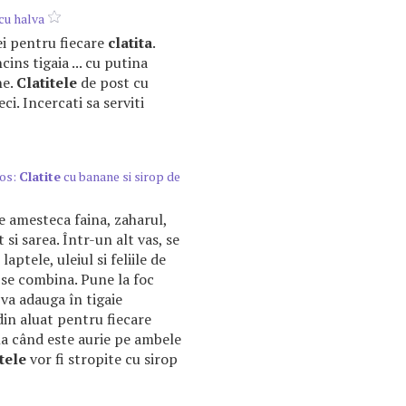
cu halva
ulei pentru fiecare
clatita
.
ins tigaia ... cu putina
ne.
Clatitele
de post cu
reci. Incercati sa serviti
ios:
Clatite
cu banane si sirop de
se amesteca faina, zaharul,
 si sarea. Într-un alt vas, se
aptele, uleiul si feliile de
se combina. Pune la foc
 va adauga în tigaie
din aluat pentru fiecare
a când este aurie pe ambele
itele
vor fi stropite cu sirop