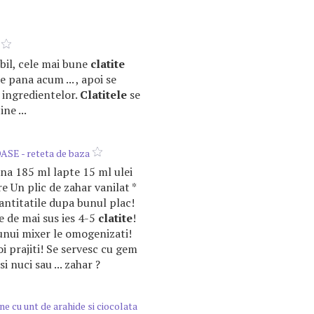
abil, cele mai bune
clatite
 pana acum ... , apoi se
 ingredientelor.
Clatitele
se
ine ...
SE - reteta de baza
ina 185 ml lapte 15 ml ulei
e Un plic de zahar vanilat *
cantitatile dupa bunul plac!
e de mai sus ies 4-5
clatite
!
 unui mixer le omogenizati!
i prajiti! Se servesc cu gem
i nuci sau ... zahar ?
e cu unt de arahide si ciocolata