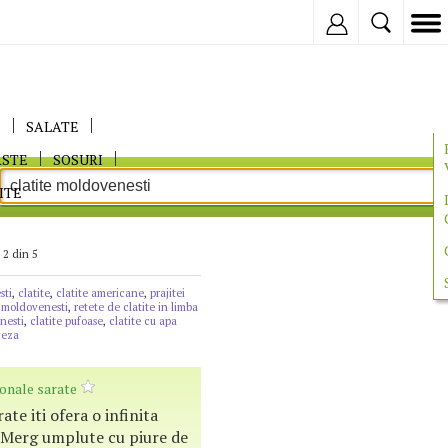
Inregistreaza
E
SALATE
ASTE
SOSURI
ITE
 2 din 5
sti
,
clatite
,
clatite americane
,
prajitei
e moldovenesti
,
retete de clatite in limba
nesti
,
clatite pufoase
,
clatite cu apa
ceza
ionale sarate
ate iti ofera o infinita
. Merg umplute cu piure de