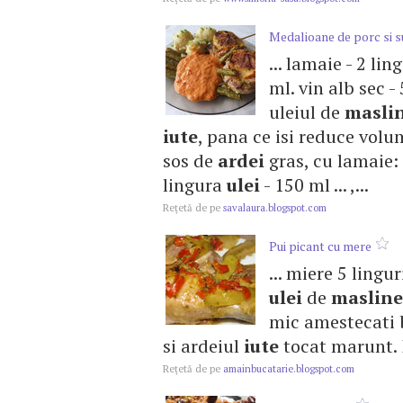
Medalioane de porc si su
... lamaie - 2 lin
ml. vin alb sec - 
uleiul de
masli
iute
, pana ce isi reduce volu
sos de
ardei
gras, cu lamaie: -
lingura
ulei
- 150 ml ... ,...
Reţetă de pe
savalaura.blogspot.com
Pui picant cu mere
... miere 5 ling
ulei
de
masline
mic amestecati b
si ardeiul
iute
tocat marunt. I
Reţetă de pe
amainbucatarie.blogspot.com