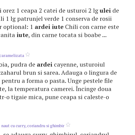
ni orez 1 ceapa 2 catei de usturoi 2 lg
ulei
de
ili 1 lg patrunjel verde 1 conserva de rosii
r optional: 1
ardei
iute
Chili con carne este
ocanita
iute
, din carne tocata si boabe ...
caramelizata
boia, pudra de
ardei
cayenne, usturoiul
 zaharul brun si sarea. Adauga o lingura de
pentru a forma o pasta. Unge pestele file
ute, la temperatura camerei. Încinge doua
tr-o tigaie mica, pune ceapa si caleste-o
 naut cu curry, coriandru si ghimbir
l, se adauga curry, ghimbirul, coriandrul,