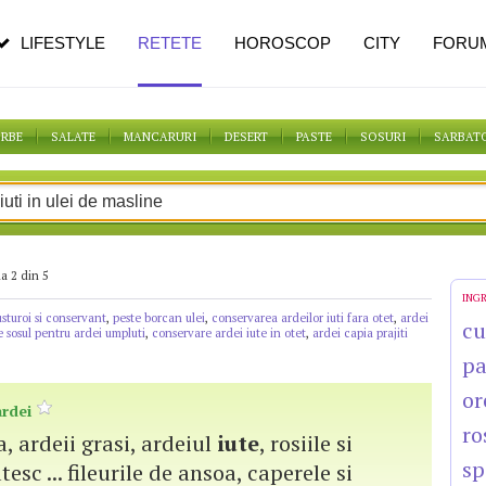
n vârstă
de dureroasă este investigația
LIFESTYLE
RETETE
HOROSCOP
CITY
FORU
ORBE
SALATE
MANCARURI
DESERT
PASTE
SOSURI
SARBAT
a 2 din 5
ING
 usturoi si conservant
,
peste borcan ulei
,
conservarea ardeilor iuti fara otet
,
ardei
cu
 sosul pentru ardei umpluti
,
conservare ardei iute in otet
,
ardei capia prajiti
p
or
ardei
ro
a, ardeii grasi, ardeiul
iute
, rosiile si
sp
tesc ... fileurile de ansoa, caperele si