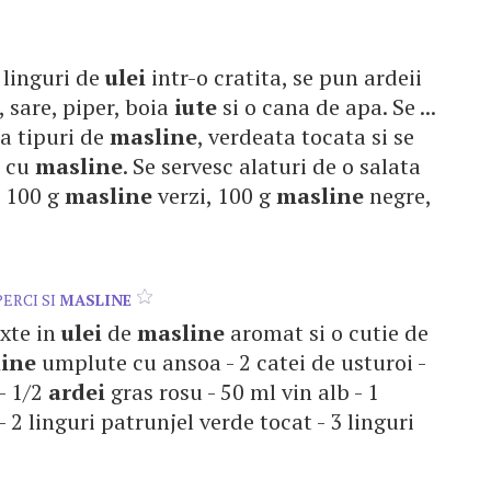
ei linguri de
ulei
intr-o cratita, se pun ardeii
e, sare, piper, boia
iute
si o cana de apa. Se ...
a tipuri de
masline
, verdeata tocata si se
i cu
masline
. Se servesc alaturi de o salata
c, 100 g
masline
verzi, 100 g
masline
negre,
ERCI SI
MASLINE
ixte in
ulei
de
masline
aromat si o cutie de
ine
umplute cu ansoa - 2 catei de usturoi -
 - 1/2
ardei
gras rosu - 50 ml vin alb - 1
- 2 linguri patrunjel verde tocat - 3 linguri