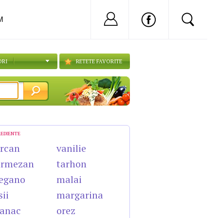
Nu ai cont?
Inregistreaza-
M
ORI
RETETE FAVORITE
REDIENTE
rcan
vanilie
armezan
tarhon
egano
malai
sii
margarina
anac
orez