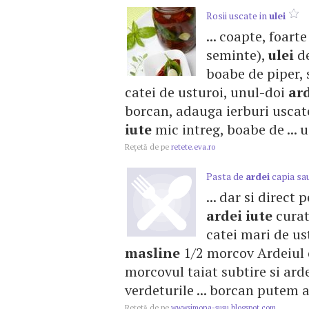
Rosii uscate in
ulei
... coapte, foart
seminte),
ulei
d
boabe de piper, 
catei de usturoi, unul-doi
ar
borcan, adauga ierburi uscat
iute
mic intreg, boabe de ... 
Reţetă de pe
retete.eva.ro
Pasta de
ardei
capia sa
... dar si direct
ardei
iute
curat
catei mari de u
masline
1/2 morcov Ardeiul cu
morcovul taiat subtire si ard
verdeturile ... borcan putem 
Reţetă de pe
wwwsimona-susu.blogspot.com