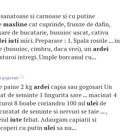
e sanatoase si carnoase si cu putine
e
masline
cat cuprinde, frunze de dafin,
sare de bucatarie, busuioc uscat, cativa
dei
iuti
mici. Preparare : 1. Spala rosiile ... in
e (busuioc, cimbru, daca vrei), un
ardei
usturoi intregi. Umple borcanul cu...
u gogosari
 pe paine 2 kg
ardei
capia sau gogosari Un
at de seminte 1 lingurita sare ... macinat 4
sturoi 8 boabe coriandru 100 ml
ulei
de
ratat de seminte si nervuri se taie ... ,
eiul
iute
feliat. Adaugam capiatii si
acoperi cu putin
ulei
sa nu...