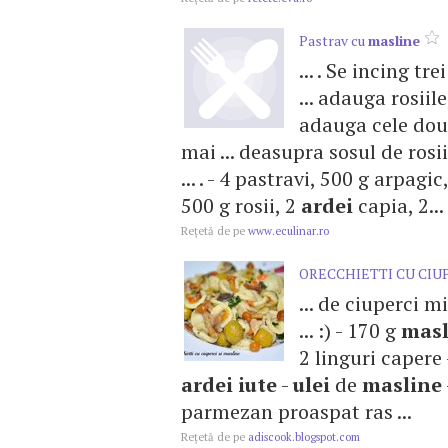
Pastrav cu
masline
... . Se incing tr
... adauga rosiil
adauga cele dou
mai ... deasupra sosul de rosi
... . - 4 pastravi, 500 g arpagi
500 g rosii, 2
ardei
capia, 2...
Reţetă de pe
www.eculinar.ro
ORECCHIETTI CU CIUP
... de ciuperci m
... :) - 170 g
masl
2 linguri capere
ardei
iute
-
ulei
de
masline
parmezan proaspat ras ...
Reţetă de pe
adiscook.blogspot.com