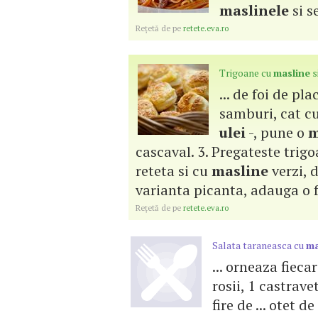
maslinele
si s
Reţetă de pe
retete.eva.ro
Trigoane cu
masline
s
... de foi de pl
samburi, cat c
ulei
-, pune o
m
cascaval. 3. Pregateste trigo
reteta si cu
masline
verzi, d
varianta picanta, adauga o 
Reţetă de pe
retete.eva.ro
Salata taraneasca cu
ma
... orneaza fiec
rosii, 1 castrave
fire de ... otet d