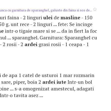
nca cu garnitura de sparanghel, galuste din faina si sos de...
guri faina - 2 linguri
ulei
de
masline
- 150
50 g. unt rece - 2 linguri ... fete: Se incinge
ne
intr-o tigaie mare si se ... da in fiert la foc
mul ... sparanghel. Garnitura: Sparanghel cu
 2 rosii - 2
ardei
grasi rosii - 1 ceapa - 1
uri de apa 1 catel de usturoi 1 mar rozmarin
sare, piper, boia 2
ardei
iute
Intr-un bol
ine ... s-a omogenizat amestecul, adagati
ntr-o tavita asez ...