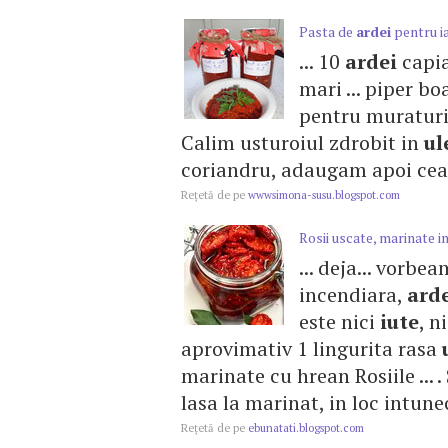
Pasta de
ardei
pentru i
... 10
ardei
capia
mari ... piper b
pentru muratur
Calim usturoiul zdrobit in
ul
coriandru, adaugam apoi ceapa
Reţetă de pe
wwwsimona-susu.blogspot.com
Rosii uscate, marinate i
... deja... vorb
incendiara,
ard
este nici
iute
, n
aprovimativ 1 lingurita rasa
marinate cu hrean Rosiile ... 
lasa la marinat, in loc intuneco
Reţetă de pe
ebunatati.blogspot.com