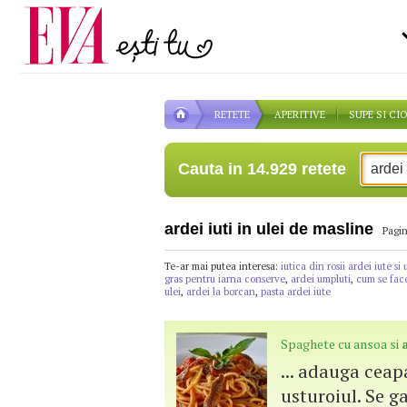
Carieră
pe măsură ce înaintezi î
Actualitate
RETETE
APERITIVE
SUPE SI CI
Cauta in 14.929 retete
ardei iuti in ulei de masline
Pagin
Te-ar mai putea interesa:
iutica din rosii ardei iute si
gras pentru iarna conserve
,
ardei umpluti
,
cum se face
ulei
,
ardei la borcan
,
pasta ardei iute
Spaghete cu ansoa si
... adauga ceap
usturoiul. Se ga