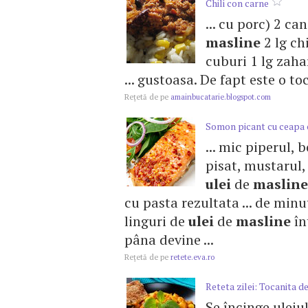
Chili con carne
... cu porc) 2 ca
masline
2 lg ch
cuburi 1 lg zaha
... gustoasa. De fapt este o t
Reţetă de pe
amainbucatarie.blogspot.com
Somon picant cu ceapa 
... mic piperul, 
pisat, mustarul,
ulei
de
masline
cu pasta rezultata ... de min
linguri de
ulei
de
masline
în
pâna devine ...
Reţetă de pe
retete.eva.ro
Reteta zilei: Tocanita de
Se încinge uleiu