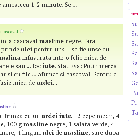
e amesteca 1-2 minute. Se ...
RET
Sa
i cascaval
Sa
acinta cascaval
masline
negre, fara
Sa
uprinde
ulei
pentru uns ... sa fie unse cu
Sa
aslina
infasurata intr-o felie mica de
Sa
anele sau ... foc
iute
. Sfat Eva: Poti incerca
Sa
ar si cu file ... afumat si cascaval. Pentru o
fasie mica de
ardei
...
Ge
Pa
Pr
sline
Ta
are frunza cu un
ardei
iute
. - 2 cepe medii, 4
te, 100 g
masline
negre, 1 salata verde, 4
e mere, 4 linguri
ulei
de
masline
, sare dupa