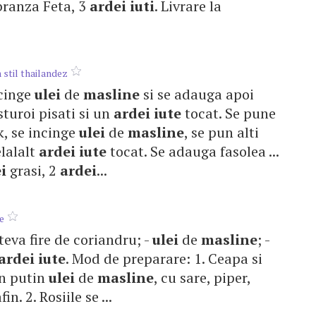
branza Feta, 3
ardei
iuti
. Livrare la
in stil thailandez
ncinge
ulei
de
masline
si se adauga apoi
sturoi pisati si un
ardei
iute
tocat. Se pune
ok, se incinge
ulei
de
masline
, se pun alti
elalalt
ardei
iute
tocat. Se adauga fasolea ...
i
grasi, 2
ardei
...
e
cateva fire de coriandru; -
ulei
de
masline
; -
ardei
iute
. Mod de preparare: 1. Ceapa si
 in putin
ulei
de
masline
, cu sare, piper,
n. 2. Rosiile se ...