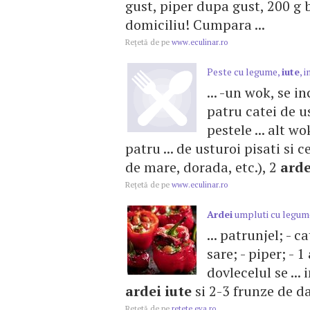
gust, piper dupa gust, 200 g 
domiciliu! Cumpara ...
Reţetă de pe
www.eculinar.ro
Peste cu legume,
iute
, 
... -un wok, se i
patru catei de u
pestele ... alt w
patru ... de usturoi pisati si c
de mare, dorada, etc.), 2
arde
Reţetă de pe
www.eculinar.ro
Ardei
umpluti cu legum
... patrunjel; - 
sare; - piper; - 1
dovlecelul se ...
ardei
iute
si 2-3 frunze de dafi
Reţetă de pe
retete.eva.ro