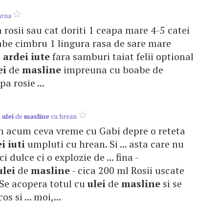
arna
 rosii sau cat doriti 1 ceapa mare 4-5 catei
oabe cimbru 1 lingura rasa de sare mare
i
ardei
iute
fara samburi taiat felii optional
ei
de
masline
impreuna cu boabe de
 rosie ...
n
ulei
de
masline
cu hrean
eam acum ceva vreme cu Gabi depre o reteta
ei
iuti
umpluti cu hrean. Si ... asta care nu
ici dulce ci o explozie de ... fina -
ulei
de
masline
- cica 200 ml Rosii uscate
. Se acopera totul cu
ulei
de
masline
si se
s si ... moi,...