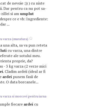
cat de nevoie :)) ) cu niste
i
. Dar pentru ca nu pot sa-
-zillei si am
umplut
i despre ce e vb: Ingrediente:
dar ...
u varza (muratura)
ana una alta, sa va pun reteta
luti
cu varza, una dintre
eferate ale sotului meu.
erienta proprie, da?
s - 3 kg varza (2 verze mici
ei
. Cladim ardeii (ideal ar fi
re
ardei
punem fasii de
nte. O data borcanele...
u varza si morcovi pentru iarna
e umple fiecare
ardei
cu