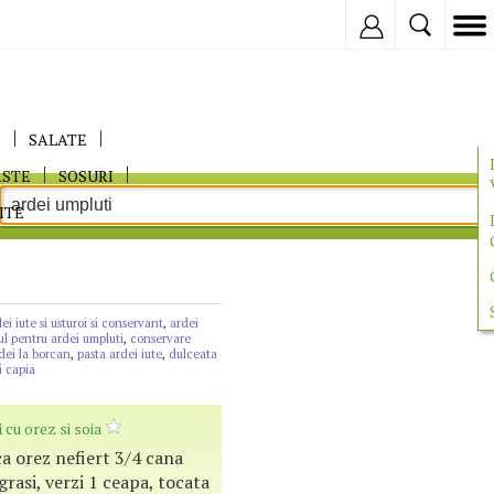
Inregistreaza
E
SALATE
ASTE
SOSURI
ITE
dei iute si usturoi si conservant
,
ardei
ul pentru ardei umpluti
,
conservare
dei la borcan
,
pasta ardei iute
,
dulceata
i capia
i
cu orez si soia
sca orez nefiert 3/4 cana
grasi, verzi 1 ceapa, tocata