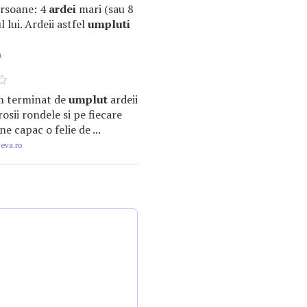
ersoane: 4
ardei
mari (sau 8
l lui. Ardeii astfel
umpluti
m
 am terminat de
umplut
ardeii
osii rondele si pe fiecare
 capac o felie de ...
.eva.ro