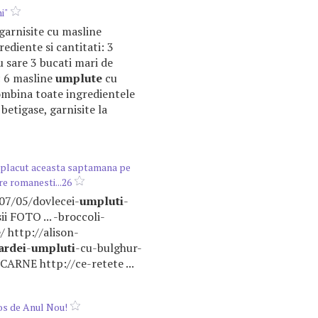
i"
e garnisite cu masline
grediente si cantitati: 3
 cu sare 3 bucati mari de
c 6 masline
umplute
cu
mbina toate ingredientele
 betigase, garnisite la
 placut aceasta saptamana pe
re romanesti...26
/07/05/dovlecei-
umpluti
-
i FOTO ... -broccoli-
/ http://alison-
ardei
-
umpluti
-cu-bulghur-
ARNE http://ce-retete ...
s de Anul Nou!