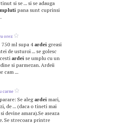
inut si se ... si se adauga
mpluti
pana sunt cuprinsi
.
u orez
ez 750 ml supa 4
ardei
greasi
tei de usturoi ... se golesc
acesti
ardei
se umplu cu un
rdine si parmezan. Ardeii
r cam ...
u carne
eparare: Se aleg
ardei
mari,
i, de ... (daca o tineti mai
si devine amara).Se aseaza
ne. Se strecoara printre