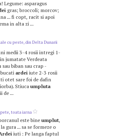
ata! Legume: asparagus
dei
gras; broccoli; morcov;
a ... fi copt, racit si apoi
ma in alta zi ...
ale cu peste, din Delta Dunarii
uni medii 3-4 rosii intregi 1-
 in jumatate Verdeata
au sau biban sau crap -
 bucati
ardei
iute 2-3 rosii
ti otet sare foi de dafin
ciorba). Stiuca
umpluta
 de ...
pete, toata iarna
 borcanul este bine
umplut
,
 la gura ... sa se formeze o
Ardei
iuti : Pe langa faptul