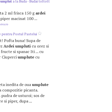
n
umplut
a la Buda - Budai toltott
ata 2 ml frisca 150 g
ardei
 piper macinat 100 ...
.eva.ro
 pentru Postul Pastelui
rut! Pofta buna! Supa de
ez
Ardei
umpluti
cu orez si
fructe si spanac Iti ... cu
or Ciuperci
umplute
cu
teta inedita de oua
umplute
sa compozitie picanta.
. pudra de usturoi; sos de
e si piper, dupa ...