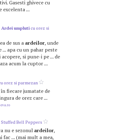
ativi. Gasesti ghivece cu
ie excelenta ...
:
Ardei
umpluti
cu orez si
rtea de sus a
ardeilor
, unde
se ... apa cu un pahar peste
i acopere, si pune-i pe ... de
aza acum la cuptor ...
u orez si parmezan
za în fiecare jumatate de
ingura de orez care ...
.eva.ro
 Stuffed Bell Peppers
ca nu e sezonul
ardeilor
,
 fac ... (mai mult a mea,