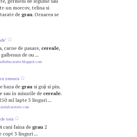
nte, germeni de legume sau
ntr-un morcov, telina si
u tarate de
grau
. Ornarea se
nde"
aba, carne de pasare,
cereale
,
galbenus de ou ...
dinbucatarie.blogspot.com
 cu zmeura
 pe baza de
grau
si goji si pin.
ate sau in mixurile de
cereale
.
50 ml lapte 3 linguri ...
ietulcuretete.com
 de soia
/4 cani faina de
grau
2
 copt 3 linguri ...