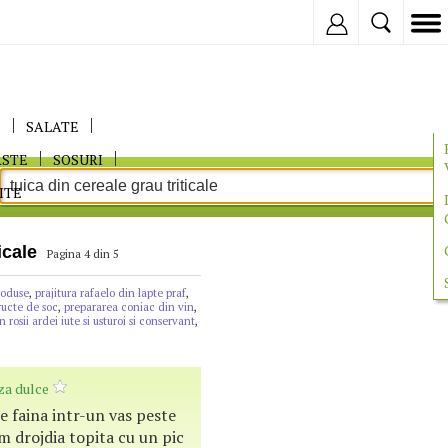
Inregistreaza
E
SALATE
ASTE
SOSURI
ITE
icale
Pagina 4 din 5
coduse
,
prajitura rafaelo din lapte praf
,
ructe de soc
,
prepararea coniac din vin
,
n rosii ardei iute si usturoi si conservant
,
za dulce
e faina intr-un vas peste
 drojdia topita cu un pic