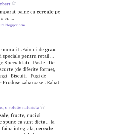
mbert
cumparat paine cu
cereale
pe
o cu ...
ura.blogspot.com
de morarit :Fainuri de
grau
 speciale pentru retail ...
i; Specialitati - Paste : De
scurte (de diferite forme),
ngi - Biscuiti - Fugi de
- Produse zaharoase : Rahat
oc, o solutie naturista
eale
, fructe, nuci si
e spune ca sunt dieta ... la
 faina integrala,
cereale