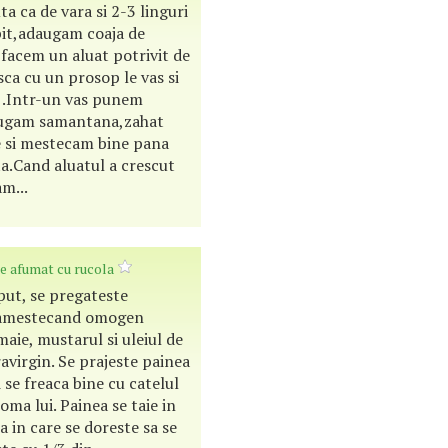
ta ca de vara si 2-3 linguri
pit,adaugam coaja de
 facem un aluat potrivit de
sca cu un prosop le vas si
a .Intr-un vas punem
augam samantana,zahat
le si mestecam bine pana
.Cand aluatul a crescut
m...
e afumat cu rucola
put, se pregateste
 amestecand omogen
aie, mustarul si uleiul de
avirgin. Se prajeste painea
i se freaca bine cu catelul
oma lui. Painea se taie in
a in care se doreste sa se