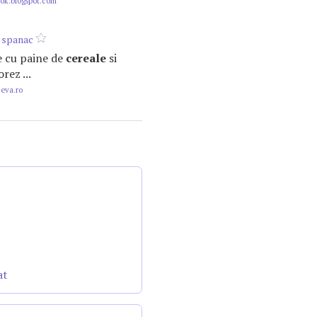
ok.blogspot.com
u spanac
ste cu paine de
cereale
si
rez ...
.eva.ro
at