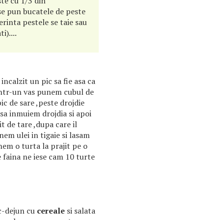
ste cu 1/3 din
se pun bucatele de peste
rinta pestele se taie sau
i)....
ncalzit un pic sa fie asa ca
intr-un vas punem cubul de
pic de sare ,peste drojdie
a inmuiem drojdia si apoi
 de tare ,dupa care il
em ulei in tigaie si lasam
nem o turta la prajit pe o
e faina ne iese cam 10 turte
ic-dejun cu
cereale
si salata