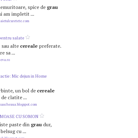
i nemuritoare, spice de
grau
i am impletit ...
ietulcuretete.com
entru salate
z sau alte
cereale
preferate.
e sa ...
.eva.ro
tractie: Mic dejun in Home
ierbinte, un bol de
cereale
e clatite ...
sascheaua.blogspot.com
EMOASE CU SOMON
 niste paste din
grau
dur,
belsug cu ...