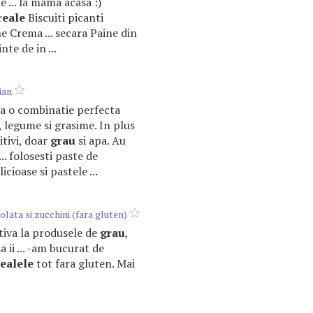
e ... la mama acasa :)
reale
Biscuiti picanti
 Crema ... secara Paine din
nte de in ...
lian
nta o combinatie perfecta
, legume si grasime. In plus
ditivi, doar
grau
si apa. Au
... folosesti paste de
icioase si pastele ...
colata si zucchini (fara gluten)
nativa la produsele de
grau
,
a ii ... -am bucurat de
ealele
tot fara gluten. Mai