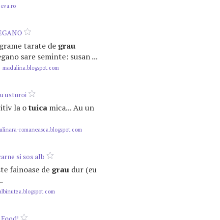
.eva.ro
REGANO
0 grame tarate de
grau
egano sare seminte: susan ...
-madalina.blogspot.com
u usturoi
ritiv la o
tuica
mica... Au un
ulinara-romaneasca.blogspot.com
carne si sos alb
aste fainoase de
grau
dur (eu
.
albinutza.blogspot.com
n Food!