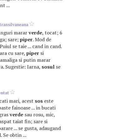
t ...
 transilvaneana
 linguri marar
verde
, tocat; 6
ga; sare;
piper
. Mod de
Puiul se taie ... cand in cand.
ara cu sare,
piper
si
 mamaliga si putin marar
a. Sugestie: Iarna,
sosul
se
entat
ucati mari, acest
sos
este
aste fainoase ... in bucati
 gras
verde
sau rosu, mic,
oaspat taiat fin; sare si
arare ... se gusta, adaugand
. Se obtin ...