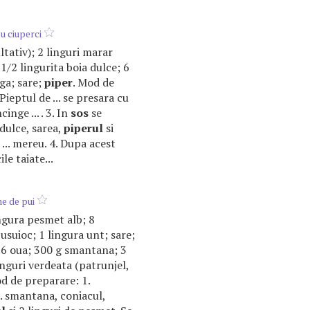
u ciuperci
ultativ); 2 linguri marar
 1/2 lingurita boia dulce; 6
ga; sare;
piper
. Mod de
Pieptul de ... se presara cu
cinge ... . 3. In
sos
se
 dulce, sarea,
piperul
si
l ... mereu. 4. Dupa acest
le taiate...
ne de pui
lingura pesmet alb; 8
usuioc; 1 lingura unt; sare;
 6 oua; 300 g smantana; 3
 linguri verdeata (patrunjel,
od de preparare: 1.
... smantana, coniacul,