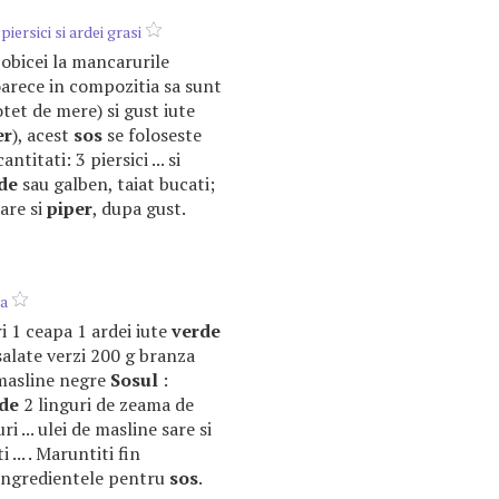
iersici si ardei grasi
e obicei la mancarurile
oarece in compozitia sa sunt
(otet de mere) si gust iute
er
), acest
sos
se foloseste
ntitati: 3 piersici ... si
de
sau galben, taiat bucati;
are si
piper
, dupa gust.
ca
ari 1 ceapa 1 ardei iute
verde
salate verzi 200 g branza
masline negre
Sosul
:
de
2 linguri de zeama de
i ... ulei de masline sare si
... . Maruntiti fin
 ingredientele pentru
sos
.