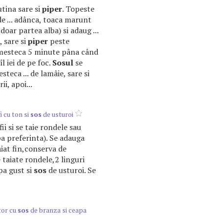
putina sare si
piper
. Topeste
e ... adânca, toaca marunt
doar partea alba) si adaug ...
, sare si
piper
peste
Amesteca 5 minute pâna când
l iei de pe foc.
Sosul
se
teca ... de lamâie, sare si
ii, apoi...
i cu ton si
sos
de usturoi
fii si se taie rondele sau
a preferinta). Se adauga
aiat fin,conserva de
 taiate rondele,2 linguri
a gust si
sos
de usturoi. Se
tor cu
sos
de branza si ceapa