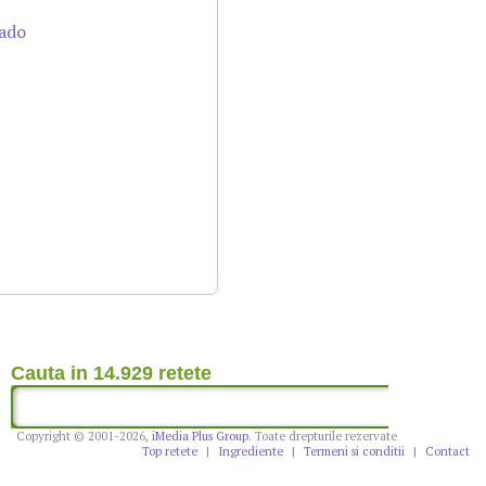
cado
Cauta in 14.929 retete
Copyright © 2001-2026,
iMedia Plus Group
. Toate drepturile rezervate
Top retete
|
Ingrediente
|
Termeni si conditii
|
Contact