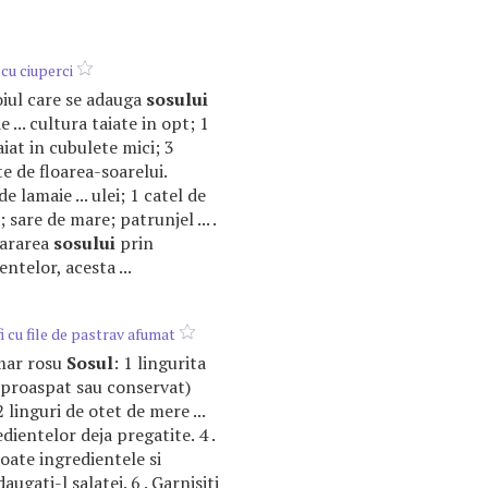
 cu ciuperci
roiul care se adauga
sosului
e ... cultura taiate in opt; 1
iat in cubulete mici; 3
e de floarea-soarelui.
e lamaie ... ulei; 1 catel de
 sare de mare; patrunjel ... .
pararea
sosului
prin
telor, acesta ...
i cu file de pastrav afumat
 mar rosu
Sosul
: 1 lingurita
(proaspat sau conservat)
 linguri de otet de mere ...
dientelor deja pregatite. 4 .
ate ingredientele si
augati-l salatei. 6 . Garnisiti