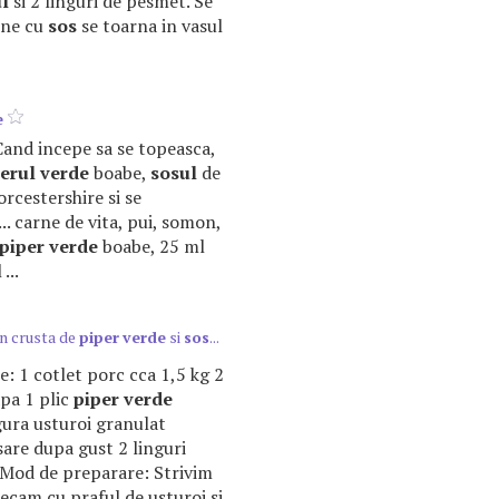
l
si 2 linguri de pesmet. Se
rne cu
sos
se toarna in vasul
e
. Cand incepe sa se topeasca,
erul
verde
boabe,
sosul
de
rcestershire si se
.. carne de vita, pui, somon,
piper
verde
boabe, 25 ml
...
in crusta de
piper
verde
si
sos
...
nte: 1 cotlet porc cca 1,5 kg 2
apa 1 plic
piper
verde
gura usturoi granulat
sare dupa gust 2 linguri
 Mod de preparare: Strivim
tecam cu praful de usturoi si