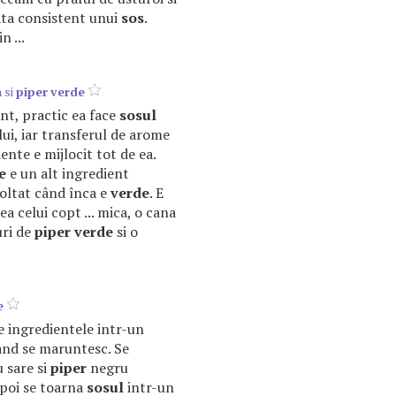
ata consistent unui
sos
.
 ...
 si
piper
verde
ant, practic ea face
sosul
lui, iar transferul de arome
ente e mijlocit tot de ea.
e
e un alt ingredient
coltat când înca e
verde
. E
a celui copt ... mica, o cana
uri de
piper
verde
si o
e
e ingredientele intr-un
and se maruntesc. Se
 sare si
piper
negru
apoi se toarna
sosul
intr-un