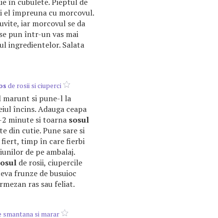
aie în cubulete. Pieptul de
 si el împreuna cu morcovul.
suvite, iar morcovul se da
 se pun într-un vas mai
ul ingredientelor. Salata
os
de rosii si ciuperci
l marunt si pune-l la
eiul încins. Adauga ceapa
1-2 minute si toarna
sosul
ite din cutie. Pune sare si
 fiert, timp în care fierbi
iunilor de pe ambalaj.
sosul
de rosii, ciupercile
câteva frunze de busuioc
rmezan ras sau feliat.
 smantana si marar