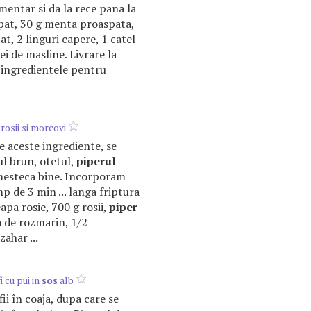
mentar si da la rece pana la
spat, 30 g menta proaspata,
t, 2 linguri capere, 1 catel
ei de masline. Livrare la
 ingredientele pentru
rosii si morcovi
te aceste ingrediente, se
l brun, otetul,
piperul
mesteca bine. Incorporam
imp de 3 min ... langa friptura
apa rosie, 700 g rosii,
piper
ca de rozmarin, 1/2
ahar ...
i cu pui in
sos
alb
fii în coaja, dupa care se