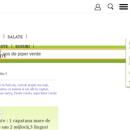
Inregistreaza
E
SALATE
ASTE
SOSURI
ITE
din 5
i la borcan
,
cartofi prajiti sos rosii
,
latita cu somon si sos alb la cuptor
,
mat iarna
,
fasole verde
,
supa linte verde
iente : 1 capatana mare de
e
sau 2 mijlocii,3 linguri