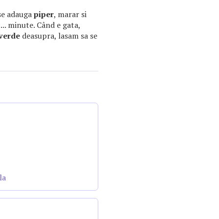
 se adauga
piper
, marar si
... minute. Când e gata,
verde
deasupra, lasam sa se
la