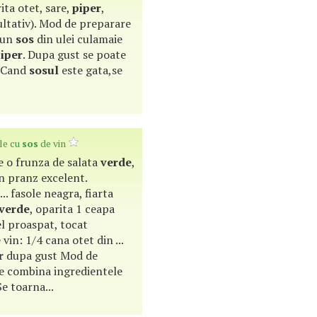
rita otet, sare,
piper
,
ltativ). Mod de preparare
e un
sos
din ulei culamaie
iper
. Dupa gust se poate
. Cand
sosul
este gata,se
le cu
sos
de vin
 pe o frunza de salata
verde
,
n pranz excelent.
.. fasole neagra, fiarta
verde
, oparita 1 ceapa
el proaspat, tocat
 vin: 1/4 cana otet din ...
r
dupa gust Mod de
 Se combina ingredientele
e toarna...