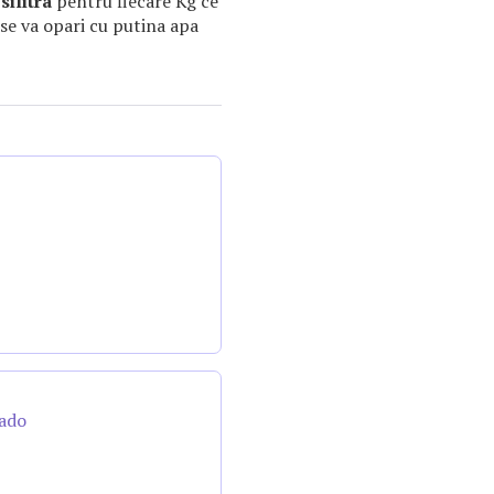
g
silitra
pentru fiecare Kg ce
se va opari cu putina apa
cado