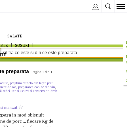
Inregistreaza
E
SALATE
ASTE
SOSURI
ITE
ste preparata
Pagina 1 din 1
coduse
,
prajitura rafaelo din lapte praf
,
ructe de soc
,
prepararea coniac din vin
,
ii ardei iute si usturoi si conservant
,
drob
 si manzat
epara
in mod obisnuit
e de porc ... fiecare Kg de