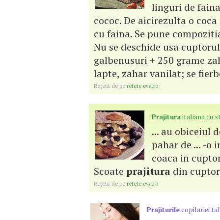
linguri de fain
cococ. De aicirezulta o coca
cu faina. Se pune compozitia
Nu se deschide usa cuptoru
galbenusuri + 250 grame zaha
lapte, zahar vanilat; se fierb
Reţetă de pe
retete.eva.ro
Prajitura
italiana cu s
... au obiceiul
pahar de ... -o
coaca in cuptor
Scoate
prajitura
din cuptor s
Reţetă de pe
retete.eva.ro
Prajiturile
copilariei ta