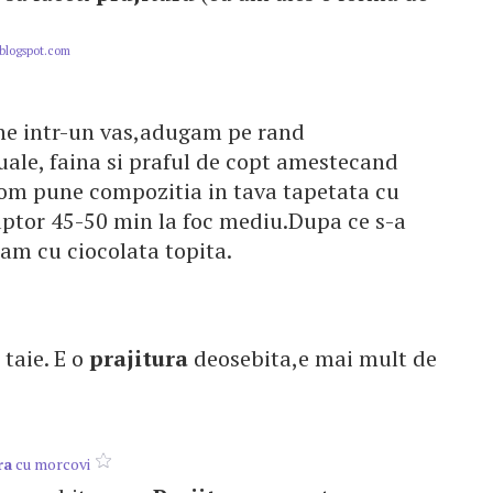
blogspot.com
une intr-un vas,adugam pe rand
uale, faina si praful de copt amestecand
Vom pune compozitia in tava tapetata cu
cuptor 45-50 min la foc mediu.Dupa ce s-a
am cu ciocolata topita.
e taie. E o
prajitura
deosebita,e mai mult de
ra
cu morcovi