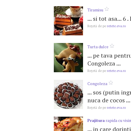
Tiramisu
... si tot asa... 6
Reţetă de pe
retete.eva.ro
Turta dulce
... pe tava pentr
Congoleza ...
Reţetă de pe
retete.eva.ro
Congoleza
... sos (putin in
nuca de cocos ...
Reţetă de pe
retete.eva.ro
Prajitura
rapida cu visi
... in care dorint