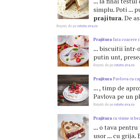
... la final testu
simplu. Poti ...
prajitura
. De a
Reţetă de pe
retete.eva.ro
Prajitura
fara coacere c
... biscuitii înt
putin unt, presea
Reţetă de pe
retete.eva.ro
Prajitura
Pavlova cu ca
... , timp de ap
Pavlova pe un pl
Reţetă de pe
retete.eva.ro
Prajitura
cu visine si be
... o tava pentru
usor ... cu grij