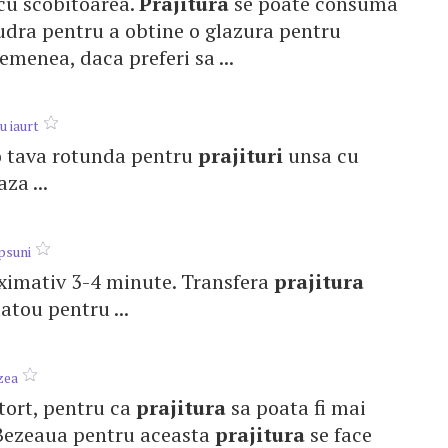
l cu scobitoarea.
Prajitura
se poate consuma
 pudra pentru a obtine o glazura pentru
semenea, daca preferi sa ...
u iaurt
r-o tava rotunda pentru
prajituri
unsa cu
za ...
psuni
roximativ 3-4 minute. Transfera
prajitura
atou pentru ...
zea
 tort, pentru ca
prajitura
sa poata fi mai
a. Bezeaua pentru aceasta
prajitura
se face