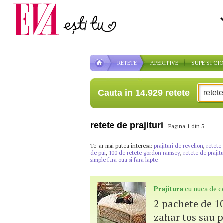
Carieră
pe măsură ce înaintezi î
Actualitate
RETETE
APERITIVE
SUPE SI CI
Cauta in 14.929 retete
retete de prajituri
Pagina 1 din 5
Te-ar mai putea interesa:
prajituri de revelion
,
retete
de pui
,
100 de retete gordon ramsey
,
retete de prajit
simple fara oua si fara lapte
Prajitura
cu nuca de 
2 pachete de 10
zahar tos sau p