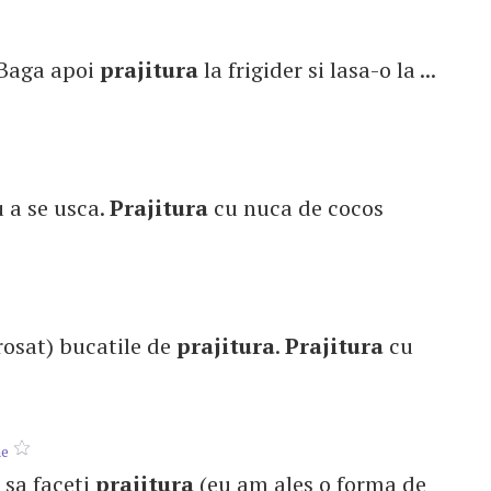
 . Baga apoi
prajitura
la frigider si lasa-o la ...
u a se usca.
Prajitura
cu nuca de cocos
grosat) bucatile de
prajitura
.
Prajitura
cu
ne
i sa faceti
prajitura
(eu am ales o forma de