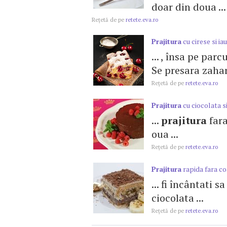
doar din doua ...
Reţetă de pe
retete.eva.ro
Prajitura
cu cirese si ia
... , însa pe par
Se presara zahar 
Reţetă de pe
retete.eva.ro
Prajitura
cu ciocolata s
...
prajitura
fara
oua ...
Reţetă de pe
retete.eva.ro
Prajitura
rapida fara c
... fi încântati s
ciocolata ...
Reţetă de pe
retete.eva.ro