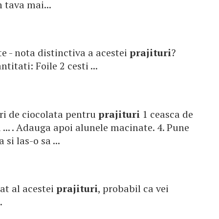
 tava mai...
te - nota distinctiva a acestei
prajituri
?
titati: Foile 2 cesti ...
ari de ciocolata pentru
prajituri
1 ceasca de
i ... . Adauga apoi alunele macinate. 4. Pune
 si las-o sa ...
rat al acestei
prajituri
, probabil ca vei
.