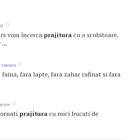
urt
curs vom încerca
prajitura
cu o scobitoare.
...
i zmeura
 faina, fara lapte, fara zahar rafinat si fara
oacere
a ornati
prajitura
cu mici bucati de