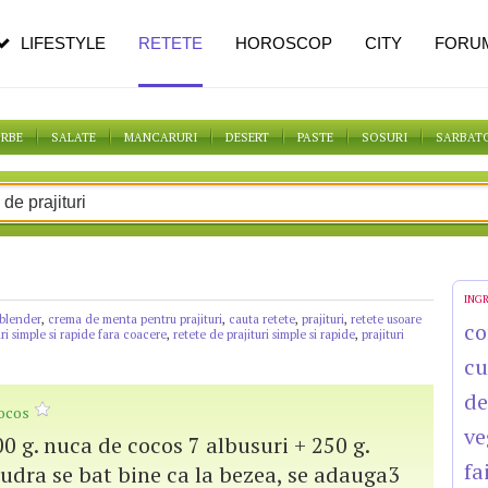
n vârstă
de dureroasă este investigația
LIFESTYLE
RETETE
HOROSCOP
CITY
FORU
ORBE
SALATE
MANCARURI
DESERT
PASTE
SOSURI
SARBAT
ING
 blender
,
crema de menta pentru prajituri
,
cauta retete
,
prajituri
,
retete usoare
co
uri simple si rapide fara coacere
,
retete de prajituri simple si rapide
,
prajituri
cu
de
cocos
ve
0 g. nuca de cocos 7 albusuri + 250 g.
fa
udra se bat bine ca la bezea, se adauga3