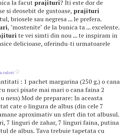
nica la facut
prajituri
? Iti este dor de
ase si deosebit de gustoase,
prajituri
l, briosele sau negresa ... le prefera.
uri
, "mostenite" de la bunica ta ... excelente.
jituri
te vei simti din nou ... te inspiram in
sice delicioase, oferindu-ti urmatoarele
a culori
antitati : 1 pachet margarina (250 g.) o cana
cu nuci pisate mai mari o cana faina 2
au ness) Mod de preparare: In aceasta
at cate o lingura de albus (din cele 7
amane aproximativ un sfert din tot albusul.
, 7 linguri de zahar, 7 linguri faina, putina
stul de albus. Tava trebuie tapetata cu