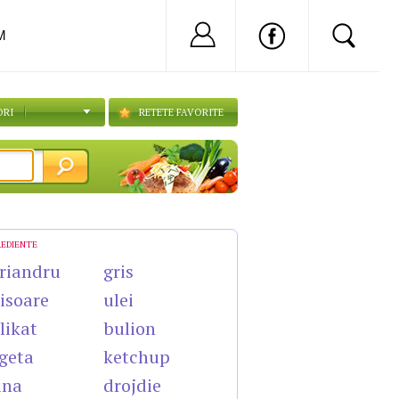
Nu ai cont?
Inregistreaza-
M
ORI
RETETE FAVORITE
REDIENTE
riandru
gris
isoare
ulei
likat
bulion
geta
ketchup
ina
drojdie