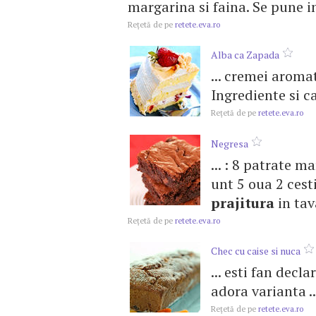
margarina si faina. Se pune in
Reţetă de pe
retete.eva.ro
Alba ca Zapada
... cremei aroma
Ingrediente si can
Reţetă de pe
retete.eva.ro
Negresa
... : 8 patrate m
unt 5 oua 2 cest
prajitura
in tava
Reţetă de pe
retete.eva.ro
Chec cu caise si nuca
... esti fan decla
adora varianta ..
Reţetă de pe
retete.eva.ro