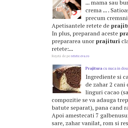
... mama sau bu
crema ... . Satio
precum cremsnitu
Apetisantele retete de
prajit
In plus, preparand aceste
pra
prepararea unor
prajituri
cla
retete:...
Reţetă de pe
retete.eva.ro
Prajitura
cu nuca in dou
Ingrediente si c
de zahar 2 cani 
linguri cacao (s
compozitie se va adauga trept
batute separat), pana cand r
Apoi amestecati 7 galbenusuri
sare, zahar vanilat, rom si re