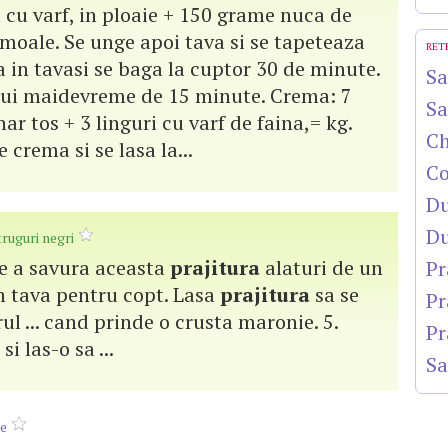
a cu varf, in ploaie + 150 grame nuca de
 moale. Se unge apoi tava si se tapeteaza
RET
 in tavasi se baga la cuptor 30 de minute.
Sa
lui maidevreme de 15 minute. Crema: 7
Sa
r tos + 3 linguri cu varf de faina,= kg.
Ch
e crema si se lasa la...
Co
Du
Du
truguri negri
 de a savura aceasta
prajitura
alaturi de un
Pr
 in tava pentru copt. Lasa
prajitura
sa se
Pr
ul ... cand prinde o crusta maronie. 5.
Pr
i las-o sa ...
Sa
le