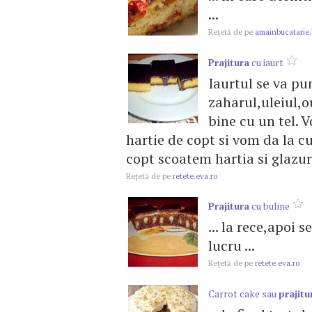
...
Reţetă de pe
amainbucatarie.
Prajitura
cu iaurt
Iaurtul se va p
zaharul,uleiul,o
bine cu un tel. 
hartie de copt si vom da la 
copt scoatem hartia si glazur
Reţetă de pe
retete.eva.ro
Prajitura
cu buline
... la rece,apoi s
lucru ...
Reţetă de pe
retete.eva.ro
Carrot cake sau
prajitu