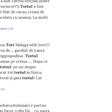
a luat cateva ore(sau poate
ea incet?!).
Tortul
a fost
ut blat de cacao,crema de
iocolata cu ananas. La multi
logspot.com
iana
Tort
Malaga with love!!!
ea de ... gazduit de Laura
loggospodina .
Tortul
mas pe retina ... . Dupa ce
tortul
: pe un singur
acat tot
tortul
in frisca,
ateral si gata
tortul
! Cat
.com
arbatoritului)aici e partea
 facut-o din foi ... cu pasta