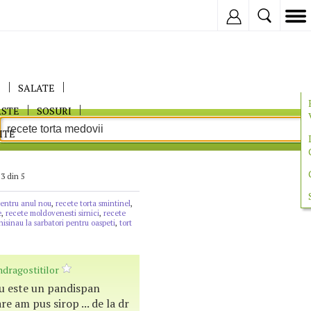
Inregistreaza
E
SALATE
ASTE
SOSURI
ITE
3 din 5
pentru anul nou
,
recete torta smintinel
,
e
,
recete moldovenesti sirnici
,
recete
isinau la sarbatori pentru oaspeti
,
tort
ndragostitilor
u este un pandispan
re am pus sirop ... de la dr