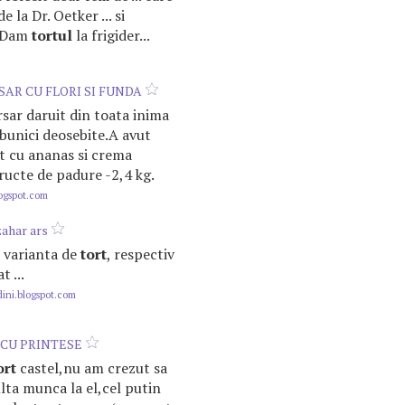
e la Dr. Oetker ... si
. Dam
tortul
la frigider...
AR CU FLORI SI FUNDA
sar daruit din toata inima
bunici deosebite.A avut
t cu ananas si crema
fructe de padure -2,4 kg.
logspot.com
ahar ars
in varianta de
tort
, respectiv
t ...
ini.blogspot.com
CU PRINTESE
ort
castel,nu am crezut sa
ulta munca la el,cel putin