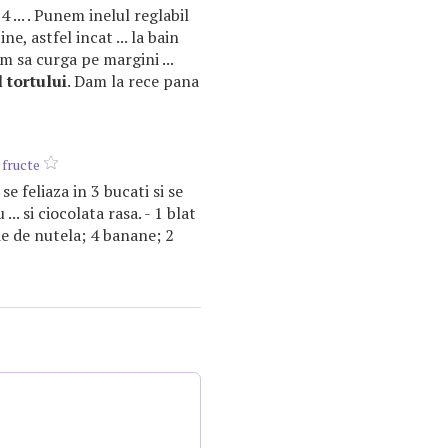
 ... . Punem inelul reglabil
e, astfel incat ... la bain
am sa curga pe margini ...
ul
tortului
. Dam la rece pana
 fructe
se feliaza in 3 bucati si se
... si ciocolata rasa. - 1 blat
ie de nutela; 4 banane; 2