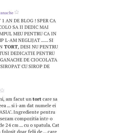
ganache
 1 AN DE BLOG ! SPER CA
COLO SA II DEDIC MAI
IMPUL MEU PENTRU CA IN
 L-AM NEGLIJAT ...... SI
UN
TORT
, DESI NU PENTRU
TUSI DEDICATIE PENTRU
 GANACHE DE CIOCOLATA
NSIROPAT CU SIROP DE
uni, am facut un
tort
care sa
ea ... si i-am dat numele ei
IA". Ingrediente pentru
. Asezam compozitia intr-o
e 24 cm ... cu o spatula. Cat
 folosit doar felii de ... care