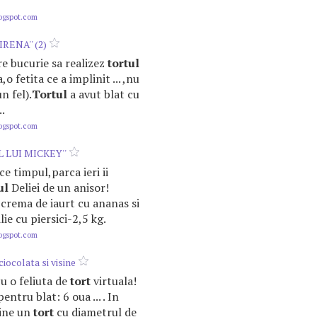
logspot.com
IRENA'' (2)
are bucurie sa realizez
tortul
o fetita ce a implinit ... ,nu
n fel).
Tortul
a avut blat cu
.
logspot.com
 LUI MICKEY''
e timpul,parca ieri ii
ul
Deliei de un anisor!
 crema de iaurt cu ananas si
ie cu piersici-2,5 kg.
logspot.com
ciocolata si visine
cu o feliuta de
tort
virtuala!
entru blat: 6 oua ... . In
tine un
tort
cu diametrul de