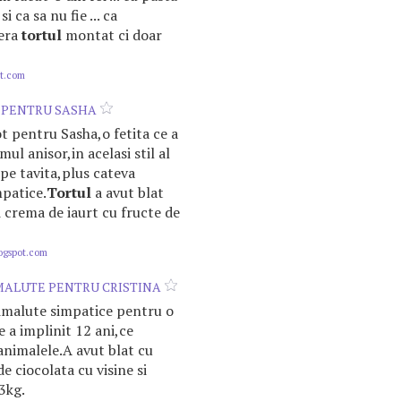
,si ca sa nu fie ... ca
 era
tortul
montat ci doar
ot.com
 PENTRU SASHA
 pentru Sasha,o fetita ce a
mul anisor,in acelasi stil al
 pe tavita,plus cateva
patice.
Tortul
a avut blat
 crema de iaurt cu fructe de
logspot.com
MALUTE PENTRU CRISTINA
imalute simpatice pentru o
 a implinit 12 ani,ce
animalele.A avut blat cu
e ciocolata cu visine si
3kg.