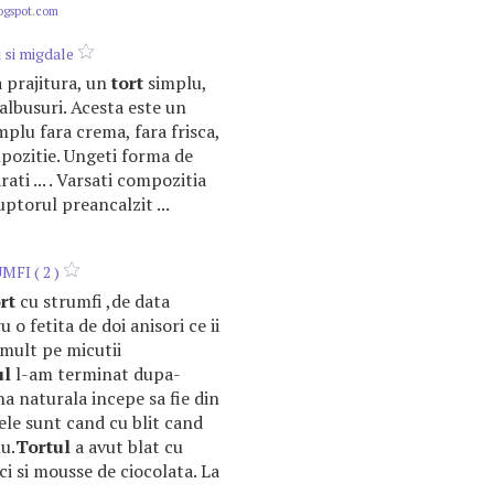
logspot.com
 si migdale
ta prajitura, un
tort
simplu,
albusuri. Acesta este un
mplu fara crema, fara frisca,
mpozitie. Ungeti forma de
ati ... . Varsati compozitia
uptorul preancalzit ...
FI ( 2 )
rt
cu strumfi ,de data
 o fetita de doi anisori ce ii
mult pe micutii
ul
l-am terminat dupa-
a naturala incepe sa fie din
ele sunt cand cu blit cand
u.
Tortul
a avut blat cu
ci si mousse de ciocolata. La