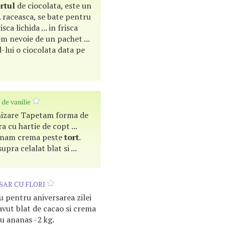
rtul
de ciocolata, este un
. raceasca, se bate pentru
sca lichida ... in frisca
m nevoie de un pachet ...
-lui o ciocolata data pe
de vanilie
enizare Tapetam forma de
a cu hartie de copt ...
urnam crema peste
tort
.
pra celalat blat si ...
AR CU FLORI
 pentru aniversarea zilei
avut blat de cacao si crema
cu ananas -2 kg.