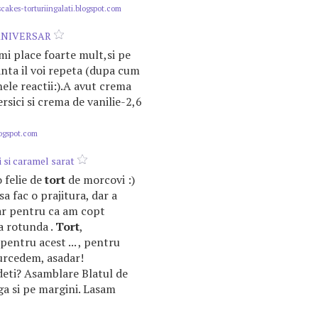
cakes-torturiingalati.blogspot.com
ANIVERSAR
mi place foarte mult,si pe
anta il voi repeta (dupa cum
nele reactii:).A avut crema
ersici si crema de vanilie-2,6
logspot.com
 si caramel sarat
 o felie de
tort
de morcovi :)
sa fac o prajitura, dar a
r pentru ca am copt
va rotunda .
Tort
,
 pentru acest ... , pentru
purcedem, asadar!
edeti? Asamblare Blatul de
urga si pe margini. Lasam