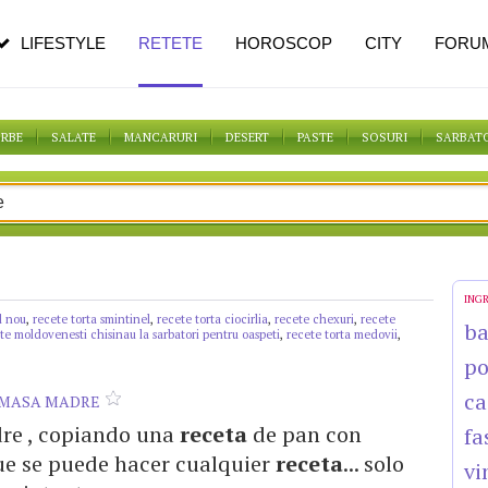
n vârstă
de dureroasă este investigația
LIFESTYLE
RETETE
HOROSCOP
CITY
FORU
ORBE
SALATE
MANCARURI
DESERT
PASTE
SOSURI
SARBAT
ING
l nou
,
recete torta smintinel
,
recete torta ciocirlia
,
recete chexuri
,
recete
b
te moldovenesti chisinau la sarbatori pentru oaspeti
,
recete torta medovii
,
po
ca
N MASA MADRE
dre , copiando una
receta
de pan con
fa
que se puede hacer cualquier
receta
... solo
vi