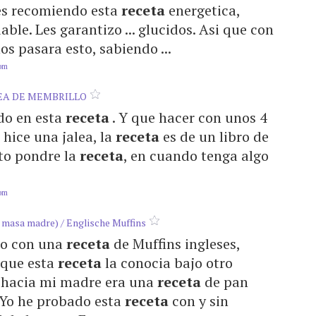
 les recomiendo esta
receta
energetica,
able. Les garantizo ... glucidos. Asi que con
os pasara esto, sabiendo ...
com
LEA DE MEMBRILLO
ado en esta
receta
. Y que hacer con unos 4
 hice una jalea, la
receta
es de un libro de
nto pondre la
receta
, en cuando tenga algo
com
asa madre) / Englische Muffins
ngo con una
receta
de Muffins ingleses,
 que esta
receta
la conocia bajo otro
. hacia mi madre era una
receta
de pan
. Yo he probado esta
receta
con y sin