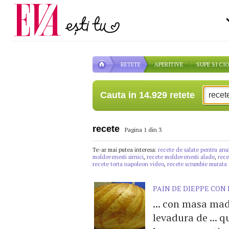
Carieră
pe măsură ce înaintezi î
Actualitate
RETETE
APERITIVE
SUPE SI CI
Cauta in 14.929 retete
recete
Pagina 1 din 3
Te-ar mai putea interesa:
recete de salate pentru anu
moldovenesti sirnici
,
recete moldovenesti alade
,
rece
recete torta napoleon video
,
recete scrumbie murata
PAIN DE DIEPPE CO
... con masa ma
levadura de ... 