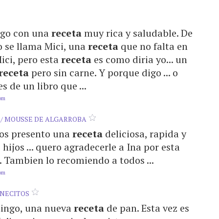
engo con una
receta
muy rica y saludable. De
o se llama Mici, una
receta
que no falta en
 Mici, pero esta
receta
es como diria yo... un
receta
pero sin carne. Y porque digo ... o
s de un libro que ...
com
 / MOUSSE DE ALGARROBA
 Hos presento una
receta
deliciosa, rapida y
hijos ... quero agradecerle a Ina por esta
. Tambien lo recomiendo a todos ...
com
ANECITOS
omingo, una nueva
receta
de pan. Esta vez es