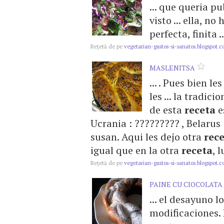
... que queria p
visto ... ella, n
perfecta, finita ..
Reţetă de pe
vegetarian-gustos-si-sanatos.blogspot.
MASLENITSA
... . Pues bien l
les ... la tradic
de esta
receta
e
Ucrania : ????????? , Belarus
susan. Aqui les dejo otra
rec
igual que en la otra
receta
, 
Reţetă de pe
vegetarian-gustos-si-sanatos.blogspot.
PAINE CU CIOCOLATA
... el desayuno l
modificaciones.