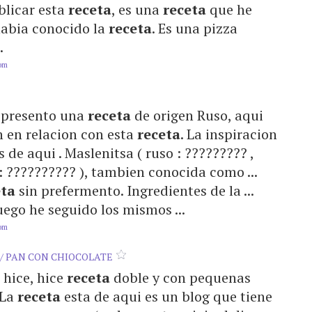
ublicar esta
receta
, es una
receta
que he
o habia conocido la
receta
. Es una pizza
.
com
es presento una
receta
de origen Ruso, aqui
ion en relacion con esta
receta
. La inspiracion
s de aqui . Maslenitsa ( ruso : ????????? ,
 : ?????????? ), tambien conocida como ...
eta
sin prefermento. Ingredientes de la ...
luego he seguido los mismos ...
com
 / PAN CON CHIOCOLATE
o hice, hice
receta
doble y con pequenas
 La
receta
esta de aqui es un blog que tiene