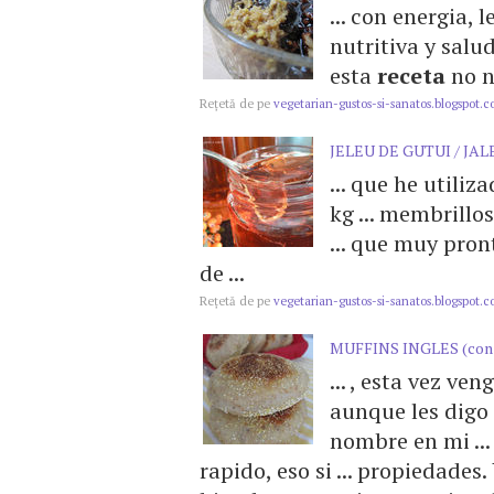
... con energia,
nutritiva y salud
esta
receta
no n
Reţetă de pe
vegetarian-gustos-si-sanatos.blogspot.
JELEU DE GUTUI / JA
... que he utiliz
kg ... membrillos
... que muy pro
de ...
Reţetă de pe
vegetarian-gustos-si-sanatos.blogspot.
MUFFINS INGLES (con m
... , esta vez ve
aunque les digo
nombre en mi ..
rapido, eso si ... propiedades