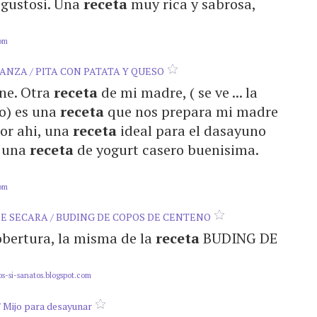
ai gustosi. Una
receta
muy rica y sabrosa,
com
RANZA / PITA CON PATATA Y QUESO
bune. Otra
receta
de mi madre, ( se ve ... la
o) es una
receta
que nos prepara mi madre
or ahi, una
receta
ideal para el dasayuno
e una
receta
de yogurt casero buenisima.
com
DE SECARA / BUDING DE COPOS DE CENTENO
obertura, la misma de la
receta
BUDING DE
s-si-sanatos.blogspot.com
/ Mijo para desayunar