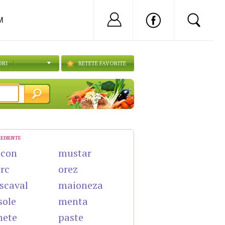
Nu ai cont?
Inregistreaza-
M
ORI
RETETE FAVORITE
REDIENTE
acon
mustar
rc
orez
scaval
maioneza
sole
menta
nete
paste