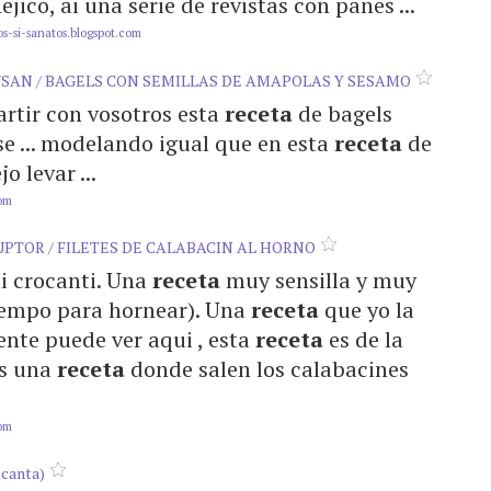
jico, ai una serie de revistas con panes ...
s-si-sanatos.blogspot.com
SUSAN / BAGELS CON SEMILLAS DE AMAPOLAS Y SESAMO
partir con vosotros esta
receta
de bagels
e ... modelando igual que en esta
receta
de
o levar ...
com
UPTOR / FILETES DE CALABACIN AL HORNO
ai crocanti. Una
receta
muy sensilla y muy
 tiempo para hornear). Una
receta
que yo la
rente puede ver aqui , esta
receta
es de la
es una
receta
donde salen los calabacines
com
canta)