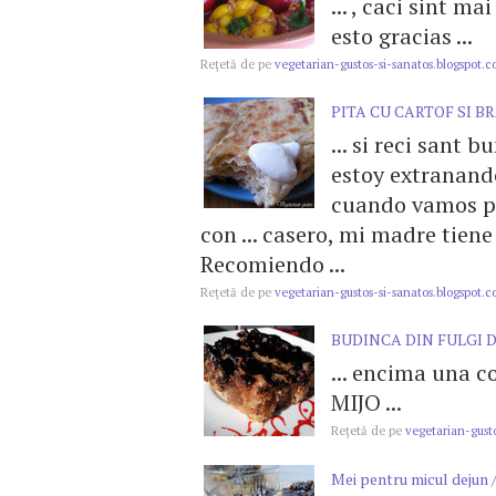
... , caci sint m
esto gracias ...
Reţetă de pe
vegetarian-gustos-si-sanatos.blogspot.
PITA CU CARTOF SI B
... si reci sant 
estoy extranand
cuando vamos p
con ... casero, mi madre tien
Recomiendo ...
Reţetă de pe
vegetarian-gustos-si-sanatos.blogspot.
BUDINCA DIN FULGI 
... encima una c
MIJO ...
Reţetă de pe
vegetarian-gusto
Mei pentru micul dejun 