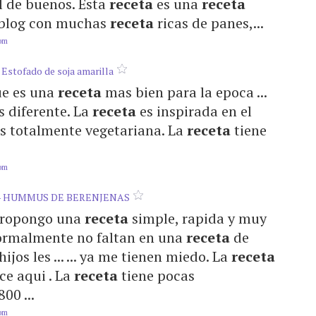
al de buenos. Esta
receta
es una
receta
un blog con muchas
receta
ricas de panes,...
com
 Estofado de soja amarilla
que es una
receta
mas bien para la epoca ...
 diferente. La
receta
es inspirada en el
 es totalmente vegetariana. La
receta
tiene
com
- HUMMUS DE BERENJENAS
s propongo una
receta
simple, rapida y muy
 normalmente no faltan en una
receta
de
jos les ... ... ya me tienen miedo. La
receta
ace aqui . La
receta
tiene pocas
00 ...
com