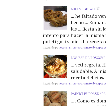
MICI VEGETALI
... he faltado v
hecho ... Ruman
las ... fiesta sin
intento para hacer la misma
puteti gasi si aici . La
receta
e
Reţetă de pe
vegetarian-gustos-si-sanatos.blogspot.
MOUSSE DE ROSCOVE
... veti regreta.
saludable. A mis 
receta
deliciosa
Reţetă de pe
vegetarian-gustos-si-sanatos.blogspot.
PAINICI PUFOASE / P
... . Como es d