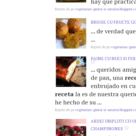
hay que practicar
Reţetă de pe
vegetarian-gustos-si-sanatos.blogspot.
BRIOSE CU FRUCTE GO
... de verdad qu
...
Reţetă de pe
vegetarian-gusto
PAINE CU NUCI SI FE
... queridos ami
de pan, una
rec
enbrujado en cua
receta
la es de nuestra querid
he hecho de su ...
Reţetă de pe
vegetarian-gustos-si-sanatos.blogspot.
ARDEI UMPLUTI CU OR
CHAMPINONES