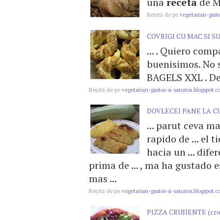
una
receta
de Me
Reţetă de pe
vegetarian-gusto
COVRIGI CU MAC SI 
... . Quiero com
buenisimos. No s
BAGELS XXL . Dej
Reţetă de pe
vegetarian-gustos-si-sanatos.blogspot.
DOVLECEI PANE LA C
... parut ceva m
rapido de ... el
hacia un ... dife
prima de ... , ma ha gustado 
mas ...
Reţetă de pe
vegetarian-gustos-si-sanatos.blogspot.
PIZZA CRUJIENTE (cro