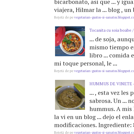
bicarbonato, asi que ... y igu
viajera, Hilmar la ... blog , 
Reţetă de pe
vegetarian-gustos-si-sanatos.blogspot.
Tocanita cu soia boabe /
... de soja, aun
mismo tiempo es
libro ... comida
mi toque personal, le ...
Reţetă de pe
vegetarian-gustos-si-sanatos.blogspot.
HUMMUS DE VINETE 
... , esta vez le
sabrosa. Un ...
hummus. A mis hi
la vi en un blog ... dejo el enl
modificaciones. Ingrediente: 8
Reţetă de pe
vegetarian-gustos-si-sanatos.blogspot.