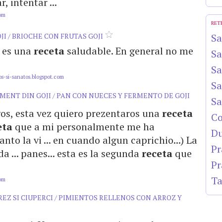
, intentar ...
com
RET
JI / BRIOCHE CON FRUTAS GOJI
Sa
e es una
receta
saludable. En general no me
Sa
Sa
s-si-sanatos.blogspot.com
Sa
RMENT DIN GOJI / PAN CON NUECES Y FERMENTO DE GOJI
Sa
gos, esta vez quiero prezentaros una
receta
Co
eta
que a mi personalmente me ha
Du
nto la vi ... en cuando algun caprichio...) La
Pr
a ... panes... esta es la segunda
receta
que
Pr
Ta
com
EZ SI CIUPERCI / PIMIENTOS RELLENOS CON ARROZ Y