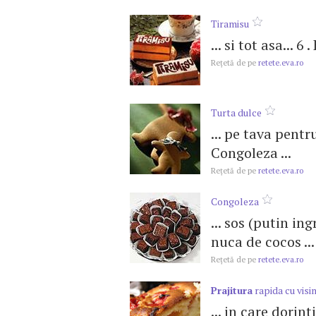
Tiramisu
... si tot asa... 6
Reţetă de pe
retete.eva.ro
Turta dulce
... pe tava pentr
Congoleza ...
Reţetă de pe
retete.eva.ro
Congoleza
... sos (putin in
nuca de cocos ...
Reţetă de pe
retete.eva.ro
Prajitura
rapida cu visi
... in care dorint