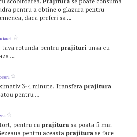
l cu scobitoarea.
Prajitura
se poate consuma
 pudra pentru a obtine o glazura pentru
semenea, daca preferi sa ...
u iaurt
r-o tava rotunda pentru
prajituri
unsa cu
za ...
psuni
roximativ 3-4 minute. Transfera
prajitura
atou pentru ...
zea
 tort, pentru ca
prajitura
sa poata fi mai
a. Bezeaua pentru aceasta
prajitura
se face