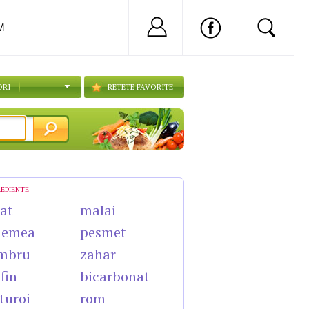
Nu ai cont?
Inregistreaza-
M
ORI
RETETE FAVORITE
REDIENTE
cat
malai
lemea
pesmet
mbru
zahar
fin
bicarbonat
turoi
rom