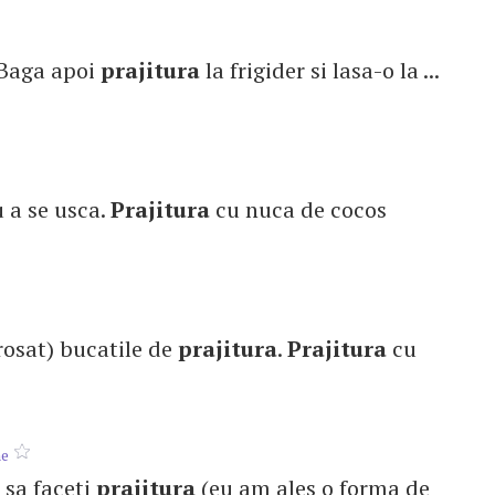
 . Baga apoi
prajitura
la frigider si lasa-o la ...
u a se usca.
Prajitura
cu nuca de cocos
grosat) bucatile de
prajitura
.
Prajitura
cu
ne
i sa faceti
prajitura
(eu am ales o forma de