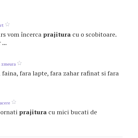
urt
curs vom încerca
prajitura
cu o scobitoare.
...
i zmeura
 faina, fara lapte, fara zahar rafinat si fara
oacere
a ornati
prajitura
cu mici bucati de