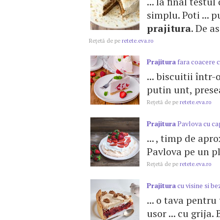
... la final testu
simplu. Poti ...
prajitura
. De a
Reţetă de pe
retete.eva.ro
Prajitura
fara coacere c
... biscuitii înt
putin unt, presea
Reţetă de pe
retete.eva.ro
Prajitura
Pavlova cu ca
... , timp de ap
Pavlova pe un pl
Reţetă de pe
retete.eva.ro
Prajitura
cu visine si be
... o tava pentru
usor ... cu grij