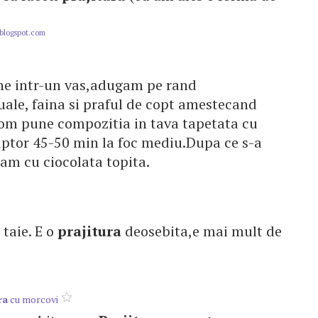
blogspot.com
une intr-un vas,adugam pe rand
uale, faina si praful de copt amestecand
Vom pune compozitia in tava tapetata cu
cuptor 45-50 min la foc mediu.Dupa ce s-a
am cu ciocolata topita.
e taie. E o
prajitura
deosebita,e mai mult de
ra
cu morcovi