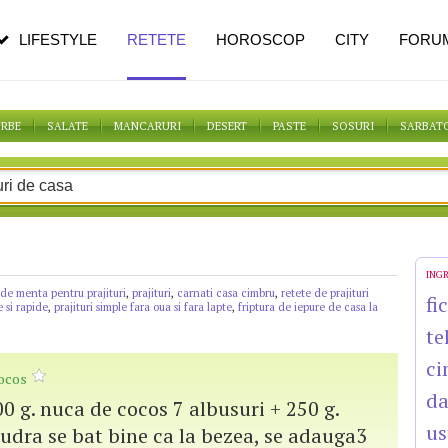
n vârstă
de dureroasă este investigația
LIFESTYLE
RETETE
HOROSCOP
CITY
FORU
ORBE
SALATE
MANCARURI
DESERT
PASTE
SOSURI
SARBAT
ING
de menta pentru prajituri
,
prajituri
,
carnati casa cimbru
,
retete de prajituri
fi
e si rapide
,
prajituri simple fara oua si fara lapte
,
friptura de iepure de casa la
te
ci
cocos
da
0 g. nuca de cocos 7 albusuri + 250 g.
us
udra se bat bine ca la bezea, se adauga3