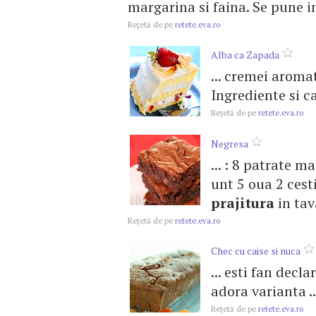
margarina si faina. Se pune in
Reţetă de pe
retete.eva.ro
Alba ca Zapada
... cremei aroma
Ingrediente si can
Reţetă de pe
retete.eva.ro
Negresa
... : 8 patrate m
unt 5 oua 2 cest
prajitura
in tava
Reţetă de pe
retete.eva.ro
Chec cu caise si nuca
... esti fan decla
adora varianta ..
Reţetă de pe
retete.eva.ro