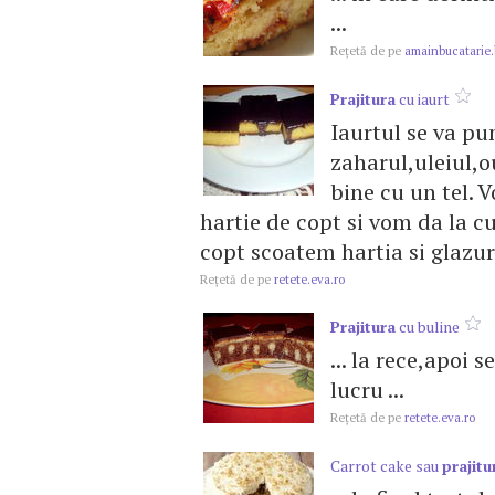
...
Reţetă de pe
amainbucatarie.
Prajitura
cu iaurt
Iaurtul se va p
zaharul,uleiul,o
bine cu un tel. 
hartie de copt si vom da la 
copt scoatem hartia si glazur
Reţetă de pe
retete.eva.ro
Prajitura
cu buline
... la rece,apoi s
lucru ...
Reţetă de pe
retete.eva.ro
Carrot cake sau
prajitu