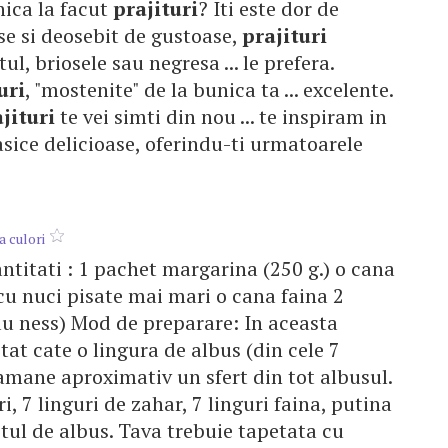
nica la facut
prajituri
? Iti este dor de
ase si deosebit de gustoase,
prajituri
l, briosele sau negresa ... le prefera.
uri
, "mostenite" de la bunica ta ... excelente.
jituri
te vei simti din nou ... te inspiram in
sice delicioase, oferindu-ti urmatoarele
a culori
antitati : 1 pachet margarina (250 g.) o cana
cu nuci pisate mai mari o cana faina 2
au ness) Mod de preparare: In aceasta
at cate o lingura de albus (din cele 7
amane aproximativ un sfert din tot albusul.
, 7 linguri de zahar, 7 linguri faina, putina
stul de albus. Tava trebuie tapetata cu