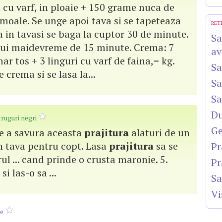
a cu varf, in ploaie + 150 grame nuca de
 moale. Se unge apoi tava si se tapeteaza
RET
 in tavasi se baga la cuptor 30 de minute.
Sa
lui maidevreme de 15 minute. Crema: 7
av
r tos + 3 linguri cu varf de faina,= kg.
Sa
e crema si se lasa la...
Sa
Sa
Du
truguri negri
Ge
 de a savura aceasta
prajitura
alaturi de un
 in tava pentru copt. Lasa
prajitura
sa se
Pr
ul ... cand prinde o crusta maronie. 5.
Pr
i las-o sa ...
Sa
Vi
le