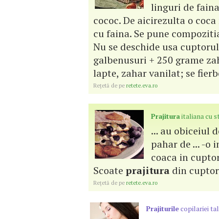
linguri de fain
cococ. De aicirezulta o coca
cu faina. Se pune compozitia
Nu se deschide usa cuptoru
galbenusuri + 250 grame zaha
lapte, zahar vanilat; se fierb
Reţetă de pe
retete.eva.ro
Prajitura
italiana cu s
... au obiceiul
pahar de ... -o
coaca in cuptor
Scoate
prajitura
din cuptor s
Reţetă de pe
retete.eva.ro
Prajiturile
copilariei ta