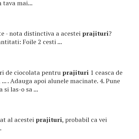
 tava mai...
te - nota distinctiva a acestei
prajituri
?
titati: Foile 2 cesti ...
ari de ciocolata pentru
prajituri
1 ceasca de
i ... . Adauga apoi alunele macinate. 4. Pune
 si las-o sa ...
rat al acestei
prajituri
, probabil ca vei
.