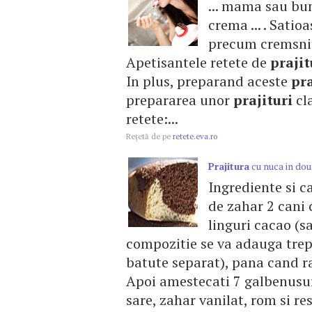
... mama sau bu
crema ... . Satio
precum cremsnitu
Apetisantele retete de
prajit
In plus, preparand aceste
pra
prepararea unor
prajituri
cla
retete:...
Reţetă de pe
retete.eva.ro
Prajitura
cu nuca in dou
Ingrediente si c
de zahar 2 cani 
linguri cacao (s
compozitie se va adauga trept
batute separat), pana cand r
Apoi amestecati 7 galbenusuri
sare, zahar vanilat, rom si re