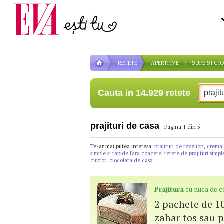
Carieră
pe măsură ce înaintezi î
Actualitate
RETETE
APERITIVE
SUPE SI CI
Cauta in 14.929 retete
prajituri de casa
Pagina 1 din 5
Te-ar mai putea interesa:
prajituri de revelion
,
crema 
simple si rapide fara coacere
,
retete de prajituri simpl
cuptor
,
ciocolata de casa
Prajitura
cu nuca de 
2 pachete de 10
zahar tos sau p