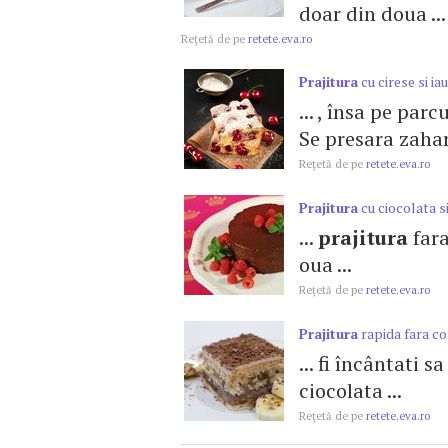
doar din doua ...
Reţetă de pe
retete.eva.ro
Prajitura
cu cirese si ia
... , însa pe par
Se presara zahar 
Reţetă de pe
retete.eva.ro
Prajitura
cu ciocolata s
...
prajitura
fara
oua ...
Reţetă de pe
retete.eva.ro
Prajitura
rapida fara c
... fi încântati s
ciocolata ...
Reţetă de pe
retete.eva.ro