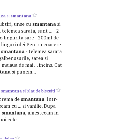
nza
si
smantana
subtiri, unse cu
smantana
si
a
telemea sarata, sunt ... - 2
o lingurita sare - 200ml de
 linguri ulei Pentru coacere
-
smantana
- telemea sarata
 galbenusurile, sarea si
aiaua de mai ... incins. Cat
tana
si punem...
u
smantana
si blat de biscuiti
a crema de
smantana
. Intr-
am cu ... si vanilie. Dupa
m
smantana
, amestecam in
oi cele ...
a
dulce