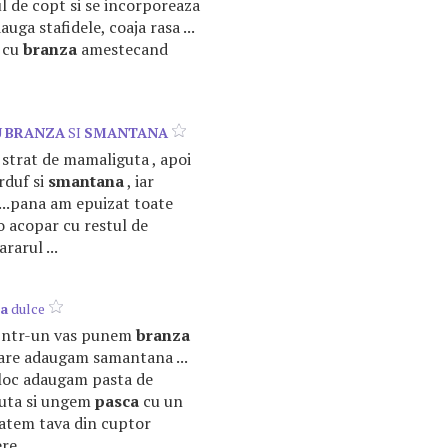
ul de copt si se incorporeaza
auga stafidele, coaja rasa ...
e cu
branza
amestecand
U
BRANZA
SI
SMANTANA
n strat de mamaliguta , apoi
rduf si
smantana
, iar
...pana am epuizat toate
i o acopar cu restul de
rarul ...
a
dulce
 .Intr-un vas punem
branza
are adaugam samantana ...
ijloc adaugam pasta de
uta si ungem
pasca
cu un
coatem tava din cuptor
e ...