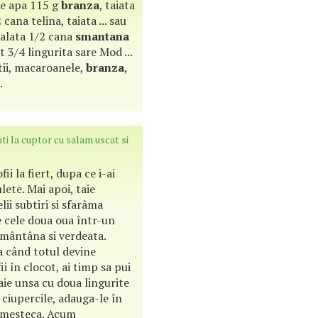
 de apa 115 g
branza
, taiata
cana telina, taiata ... sau
salata 1/2 cana
smantana
t 3/4 lingurita sare Mod ...
tii, macaroanele,
branza
,
.
ati la cuptor cu salam uscat si
ii la fiert, dupa ce i-ai
lete. Mai apoi, taie
lii subtiri si sfarâma
e cele doua oua într-un
smântâna si verdeata.
a când totul devine
 în clocot, ai timp sa pui
gaie unsa cu doua lingurite
 ciupercile, adauga-le în
 amesteca. Acum