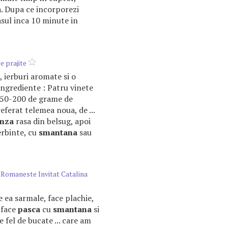
a
. Dupa ce incorporezi
asul inca 10 minute in
e prajite
ii, ierburi aromate si o
Ingrediente : Patru vinete
, 150-200 de grame de
referat telemea noua, de ...
nza
rasa din belsug, apoi
ierbinte, cu
smantana
sau
 Romaneste Invitat Catalina
ce ea sarmale, face plachie,
, face
pasca
cu
smantana
si
de fel de bucate ... care am