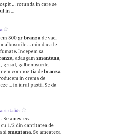
ospit ... rotunda in care se
l in ...
a
unem 800 gr
branza
de vaci
 albusurile ... min daca le
rfumate. Incepem sa
ranza
, adaugam
smantana
,
, grisul, galbenusurile,
 Punem compozitia de
branza
introducem in crema de
ze ... in jurul pastii. Se da
a
si stafide
i . Se amesteca
 cu 1/2 din cantitatea de
a
si
smantana
. Se ameateca