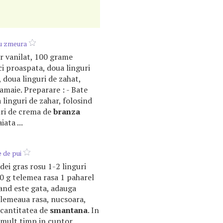
cu zmeura
har vanilat, 100 grame
i proaspata, doua linguri
, doua linguri de zahat,
amaie. Preparare : - Bate
 linguri de zahar, folosind
uri de crema de
branza
ata ...
 de pui
ardei gras rosu 1-2 linguri
 g telemea rasa 1 paharel
. Cand este gata, adauga
elemeaua rasa, nucsoara,
d cantitatea de
smantana
. In
. mult timp in cuptor,