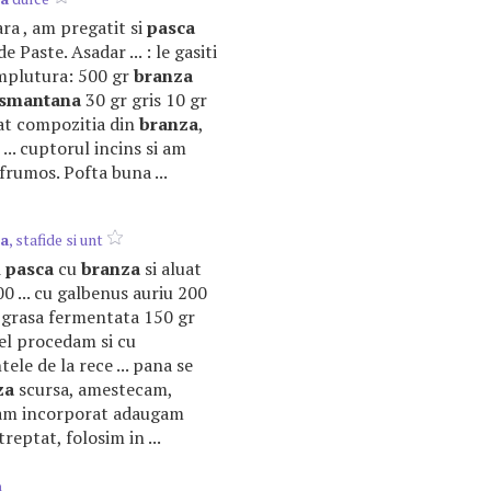
oara , am pregatit si
pasca
 Paste. Asadar ... : le gasiti
umplutura: 500 gr
branza
smantana
30 gr gris 10 gr
nat compozitia din
branza
,
... cuptorul incins si am
rumos. Pofta buna ...
a
, stafide si unt
i
pasca
cu
branza
si aluat
0 ... cu galbenus auriu 200
grasa fermentata 150 gr
a fel procedam si cu
ele de la rece ... pana se
za
scursa, amestecam,
l-am incorporat adaugam
reptat, folosim in ...
m