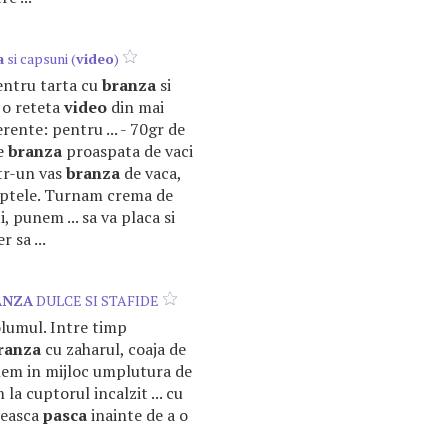
a
si capsuni (
video
)
pentru tarta cu
branza
si
e o reteta
video
din mai
rente: pentru ... - 70gr de
de
branza
proaspata de vaci
ntr-un vas
branza
de vaca,
 laptele. Turnam crema de
, punem ... sa va placa si
 sa ...
ANZA
DULCE SI STAFIDE
olumul. Intre timp
ranza
cu zaharul, coaja de
Punem in mijloc umplutura de
 la cuptorul incalzit ... cu
ceasca
pasca
inainte de a o