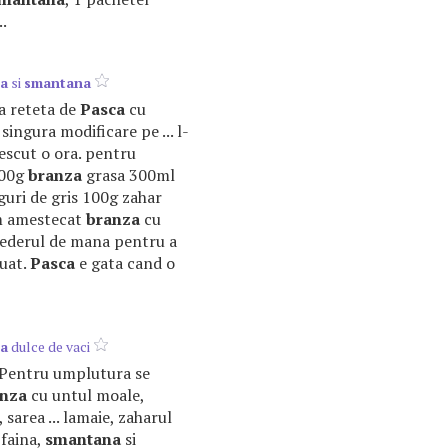
..
a
si
smantana
ea reteta de
Pasca
cu
singura modificare pe ... l-
rescut o ora. pentru
300g
branza
grasa 300ml
guri de gris 100g zahar
am amestecat
branza
cu
lederul de mana pentru a
luat.
Pasca
e gata cand o
a
dulce de vaci
8. Pentru umplutura se
nza
cu untul moale,
 sarea ... lamaie, zaharul
 faina,
smantana
si