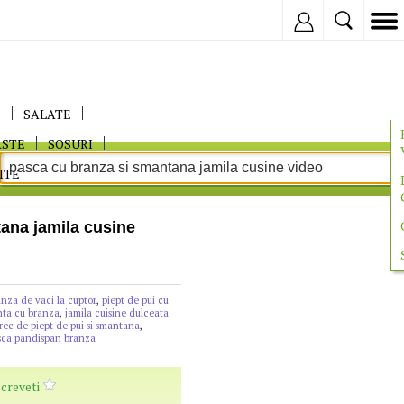
Inregistreaza
E
SALATE
ASTE
SOSURI
ITE
ana jamila cusine
nza de vaci la cuptor
,
piept de pui cu
nta cu branza
,
jamila cuisine dulceata
grec de piept de pui si smantana
,
sca pandispan branza
creveti