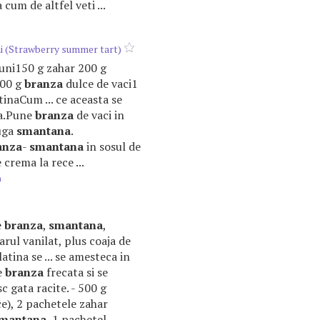
cum de altfel veti ...
i (Strawberry summer tart)
psuni150 g zahar 200 g
00 g
branza
dulce de vaci1
tinaCum ... ce aceasta se
a.Pune
branza
de vaci in
auga
smantana
.
anza
-
smantana
in sosul de
crema la rece ...
m
e
branza
,
smantana
,
arul vanilat, plus coaja de
atina se ... se amesteca in
e
branza
frecata si se
c gata racite. - 500 g
e), 2 pachetele zahar
mantana
, 1 pachetel