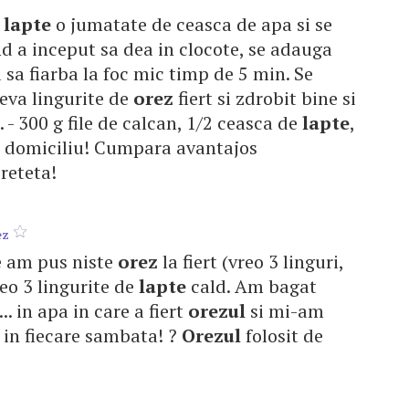
e
lapte
o jumatate de ceasca de apa si se
d a inceput sa dea in clocote, se adauga
a sa fiarba la foc mic timp de 5 min. Se
eva lingurite de
orez
fiert si zdrobit bine si
. - 300 g file de calcan, 1/2 ceasca de
lapte
,
la domiciliu! Cumpara avantajos
reteta!
ez
e am pus niste
orez
la fiert (vreo 3 linguri,
vreo 3 lingurite de
lapte
cald. Am bagat
.. in apa in care a fiert
orezul
si mi-am
 in fiecare sambata! ?
Orezul
folosit de