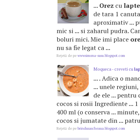
...
Orez
cu
lapte
de tara 1 canut
aproximativ ... 
mic si ... si zaharul pudra. Ca
boluri mici. Mie imi place
or
nu sa fie legat ca ...
Reţetă de pe
wwwsimona-susu.blogspot.com
Moqueca - creveti cu
la
... . Adica o ma
... unele regiuni
de ele ... pentru
cocos si rosii Ingrediente ...
400 ml (o conserva ... minut
cocos si jumatate din ... patr
Reţetă de pe
brindusascheaua.blogspot.com