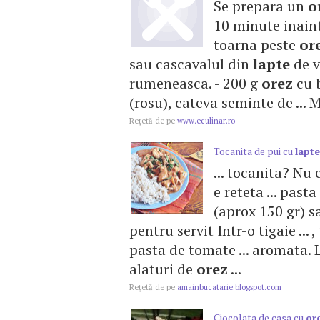
Se prepara un
o
10 minute inain
toarna peste
or
sau cascavalul din
lapte
de v
rumeneasca. - 200 g
orez
cu b
(rosu), cateva seminte de ... M
Reţetă de pe
www.eculinar.ro
Tocanita de pui cu
lapte
... tocanita? Nu
e reteta ... pas
(aprox 150 gr) s
pentru servit Intr-o tigaie ...
pasta de tomate ... aromata. L
alaturi de
orez
...
Reţetă de pe
amainbucatarie.blogspot.com
Ciocolata de casa cu
or