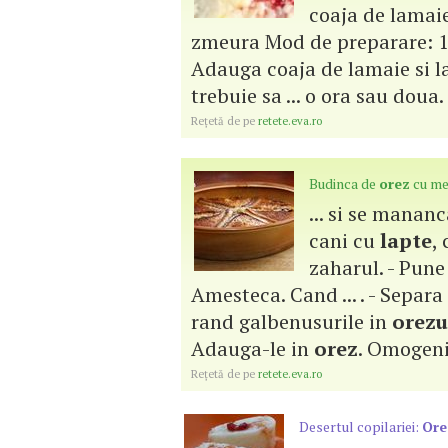
coaja de lamaie
zmeura Mod de preparare: 1
Adauga coaja de lamaie si 
trebuie sa ... o ora sau dou
Reţetă de pe
retete.eva.ro
Budinca de
orez
cu me
... si se manan
cani cu
lapte
,
zaharul. - Pune 
Amesteca. Cand ... . - Separ
rand galbenusurile in
orezu
Adauga-le in
orez
. Omogeniz
Reţetă de pe
retete.eva.ro
Desertul copilariei:
Ore