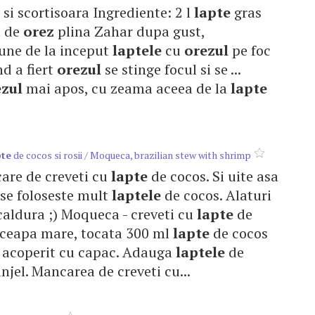
si scortisoara Ingrediente: 2 l
lapte
gras
a de
orez
plina Zahar dupa gust,
pune de la inceput
laptele
cu
orezul
pe foc
nd a fiert
orezul
se stinge focul si se ...
ezul
mai apos, cu zeama aceea de la
lapte
pte
de cocos si rosii / Moqueca, brazilian stew with shrimp
ncare de creveti cu
lapte
de cocos. Si uite asa
, se foloseste mult
laptele
de cocos. Alaturi
 caldura ;) Moqueca - creveti cu
lapte
de
 1 ceapa mare, tocata 300 ml
lapte
de cocos
e, acoperit cu capac. Adauga
laptele
de
unjel. Mancarea de creveti cu...