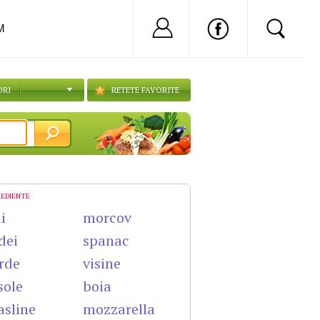
Nu ai cont?
Inregistreaza-
M
ORI
RETETE FAVORITE
REDIENTE
i
morcov
dei
spanac
rde
visine
sole
boia
sline
mozzarella