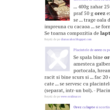
... 400g zahar 
praf 50 g
orez
ex
se ... trage oala
impreuna cu cacaoa ... se fo
Se toarna compozitia de
lap
Reţetă de pe
dianacakes.blogspot.com
Placintele de
orez
cu pe
Se spala bine
or
amesteca galbe
portocala, hrean
racit si bine scurs si ... fac 2
cate ... se servesc cu placinte
(separat, intr-un bol). - Placi
Reţetă de pe
www.eculinar.ro
Orez
cu
lapte
si scorti