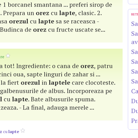
 1 borcanel smantana ... preferi sirop de
. Prepara un
orez
cu
lapte
, clasic. 2.
RET
lasa
orezul
cu
lapte
sa se raceasca -
Sa
a. Budinca de
orez
cu fructe uscate se...
Sa
av
Sa
re
Sa
ca tot! Ingrediente: o cana de
orez
, patru
Sa
 cinci oua, sapte linguri de zahar si ...
Sa
la fiert
orezul
in
laptele
care clocoteste.
a galbenusurile de albus. Incorporeaza pe
Ca
l
cu
lapte
. Bate albusurile spuma.
Du
eaza. - La final, adauga merele ...
Du
Pr
z
cu
lapte