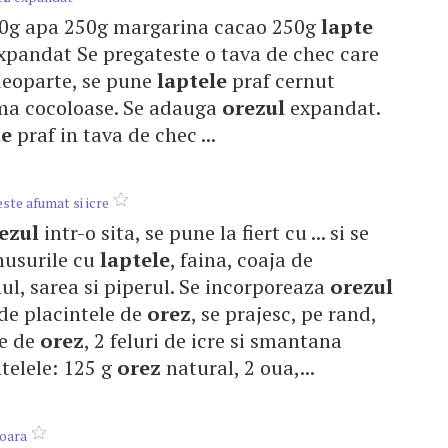
250g apa 250g margarina cacao 250g
lapte
pandat Se pregateste o tava de chec care
 deoparte, se pune
laptele
praf cernut
rma cocoloase. Se adauga
orezul
expandat.
te
praf in tava de chec ...
ste afumat si icre
ezul
intr-o sita, se pune la fiert cu ... si se
nusurile cu
laptele
, faina, coaja de
ul, sarea si piperul. Se incorporeaza
orezul
0 de placintele de
orez
, se prajesc, pe rand,
le de
orez
, 2 feluri de icre si smantana
ntelele: 125 g
orez
natural, 2 oua,...
soara