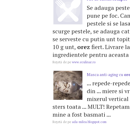
Se adauga pest
pune pe foc. Can
pestele si se las
scurge pestele, se adauga cat
se serveste cu putin unt topit
10 g unt,
orez
fiert. Livrare 
ingredientele pentru aceasta 
Reţetă de pe
www.eculinar.ro
Masca anti-aging cu
or
... repede-reped
din ... miere si 
mixerul vertical .
sters toata ... MULT! Repetam
mine a fost basmati ...
Reţetă de pe
ada-milea.blogspot.com