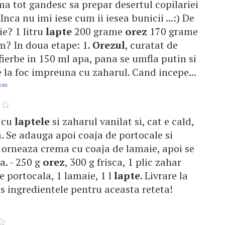
a tot gandesc sa prepar desertul copilariei
 Inca nu imi iese cum ii iesea bunicii ...:) De
e? 1 litru
lapte
200 grame
orez
170 grame
m? In doua etape: 1.
Orezul
, curatat de
 fierbe in 150 ml apa, pana se umfla putin si
 la foc impreuna cu zaharul. Cand incepe...
com
cu
laptele
si zaharul vanilat si, cat e cald,
ta. Se adauga apoi coaja de portocale si
e orneaza crema cu coaja de lamaie, apoi se
a. - 250 g
orez
, 300 g frisca, 1 plic zahar
de portocala, 1 lamaie, 1 l
lapte
. Livrare la
 ingredientele pentru aceasta reteta!