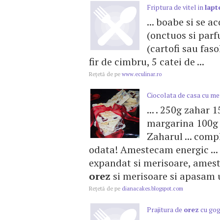
Friptura de vitel in
lapt
... boabe si se 
(onctuos si parf
(cartofi sau fasol
fir de cimbru, 5 catei de ...
Reţetă de pe
www.eculinar.ro
Ciocolata de casa cu me
... . 250g zahar
margarina 100
Zaharul ... comp
odata! Amestecam energic ..
expandat si merisoare, ameste
orez
si merisoare si apasam u
Reţetă de pe
dianacakes.blogspot.com
Prajitura de
orez
cu gog