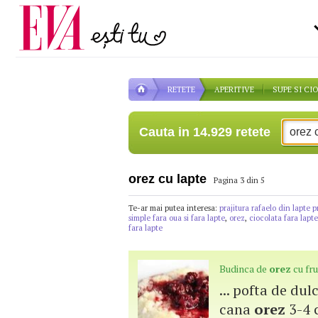
Carieră
pe măsură ce înaintezi î
Actualitate
RETETE
APERITIVE
SUPE SI CI
Cauta in 14.929 retete
orez cu lapte
Pagina 3 din 5
Te-ar mai putea interesa:
prajitura rafaelo din lapte p
simple fara oua si fara lapte
,
orez
,
ciocolata fara lapte
fara lapte
Budinca de
orez
cu fr
... pofta de dul
cana
orez
3-4 