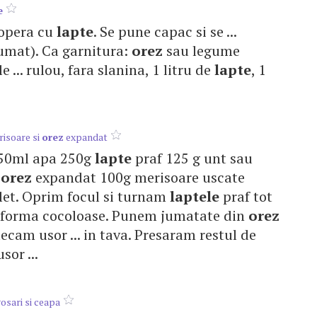
e
acopera cu
lapte
. Se pune capac si se ...
umat). Ca garnitura:
orez
sau legume
e ... rulou, fara slanina, 1 litru de
lapte
, 1
risoare si
orez
expandat
 150ml apa 250g
lapte
praf 125 g unt sau
g
orez
expandat 100g merisoare uscate
let. Oprim focul si turnam
laptele
praf tot
. forma cocoloase. Punem jumatate din
orez
cam usor ... in tava. Presaram restul de
sor ...
osari si ceapa