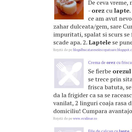
De ceva vreme, m
-
orez
cu
lapte
.
ce am avut nevoi
zahar dulceata/gem, sare Cu
impuritati, spalat si scurs se
scade apa. 2.
Laptele
se pune
Reţetă de pe
blogulbucatareseiincepatoare.blogspot.
Crema de
orez
cu frisca
Se fierbe
orezul
se trece prin si
frisca batuta, s
da la frigider ca sa se raceasc
vanilat, 2 linguri coaja rasa 
domiciliu! Cumpara avantajos
Reţetă de pe
www.eculinar.ro
File de calcan cu
lapte