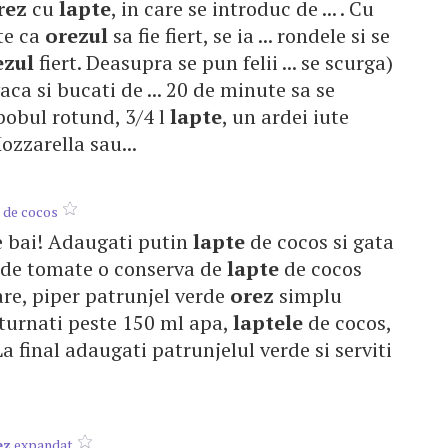
rez
cu
lapte
, in care se introduc de ... . Cu
te ca
orezul
sa fie fiert, se ia ... rondele si se
ezul
fiert. Deasupra se pun felii ... se scurga)
aca si bucati de ... 20 de minute sa se
obul rotund, 3/4 l
lapte
, un ardei iute
ozzarella sau...
de cocos
 e bai! Adaugati putin
lapte
de cocos si gata
ta de tomate o conserva de
lapte
de cocos
are, piper patrunjel verde
orez
simplu
 , turnati peste 150 ml apa,
laptele
de cocos,
a final adaugati patrunjelul verde si serviti
ez
expandat