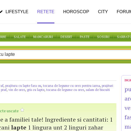
n vârstă
de dureroasă este investigația
LIFESTYLE
RETETE
HOROSCOP
CITY
FORU
ORBE
SALATE
MANCARURI
DESERT
PASTE
SOSURI
SARBAT
ING
raf
,
prajitura cu lapte fara ou
,
tocana de legume cu orez pentru iarna
,
prajituri
pu
 praf
,
vin de orez
,
gris cu lapte
,
tocana de legume cu orez
,
salam de biscuiti
ar
ve
ucte uscate
fa
ce a familiei tale! Ingrediente si cantitati: 1
ma
cani
lapte
1 lingura unt 2 linguri zahar