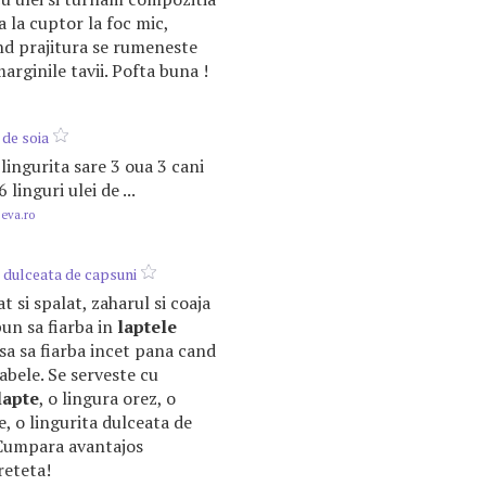
 la cuptor la foc mic,
nd prajitura se rumeneste
arginile tavii. Pofta buna !
de soia
2 lingurita sare 3 oua 3 cani
 linguri ulei de ...
.eva.ro
 dulceata de capsuni
t si spalat, zaharul si coaja
pun sa fiarba in
laptele
asa sa fiarba incet pana cand
abele. Se serveste cu
lapte
, o lingura orez, o
e, o lingurita dulceata de
! Cumpara avantajos
reteta!