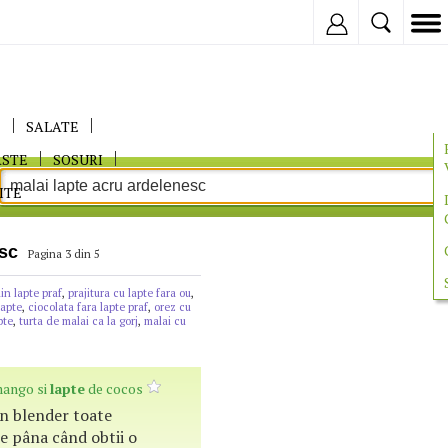
Inregistreaza
E
SALATE
ASTE
SOSURI
ITE
esc
Pagina 3 din 5
din lapte praf
,
prajitura cu lapte fara ou
,
lapte
,
ciocolata fara lapte praf
,
orez cu
pte
,
turta de malai ca la gorj
,
malai cu
mango si
lapte
de cocos
în blender toate
e pâna când obtii o