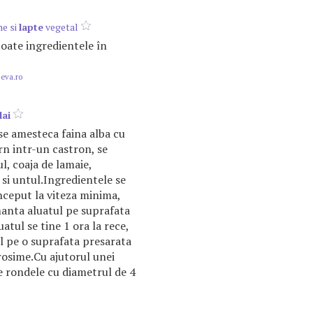
ne si
lapte
vegetal
oate ingredientele în
.eva.ro
lai
se amesteca faina alba cu
rn intr-un castron, se
l, coaja de lamaie,
 si untul.Ingredientele se
ceput la viteza minima,
manta aluatul pe suprafata
atul se tine 1 ora la rece,
ul pe o suprafata presarata
rosime.Cu ajutorul unei
e rondele cu diametrul de 4