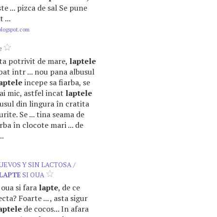
te ... pizca de sal Se pune
 ...
blogspot.com
e
tita potrivit de mare,
laptele
 bat intr ... nou pana albusul
aptele
incepe sa fiarba, se
mai mic, astfel incat
laptele
busul din lingura în cratita
urite. Se ... tina seama de
rba în clocote mari ... de
..
UEVOS Y SIN LACTOSA /
LAPTE
SI OUA
a oua si fara
lapte
, de ce
ta? Foarte ... , asta sigur
aptele
de cocos... In afara