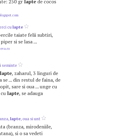
ente: 250 gr
lapte
de cocos
blogspot.com
erci cu
lapte
ercile taiate felii subtiri,
 piper si se lasa ...
.eva.ro
i seminte
lapte
, zaharul, 3 linguri de
a se ... din restul de faina, de
opit, sare si oua ... unge cu
 cu
lapte
, se adauga
anza,
lapte
, oua si unt
iata (branza, mirodeniile,
tana), si o sa vedeti