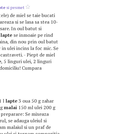
pte
si pesmet
ele) de miel se taie bucati
sareaza si se lasa sa stea 10-
are. In oul batut si
u
lapte
se inmoaie pe rind
aina, din nou prin oul batut
in ulei incins la foc mic. Se
castraveti. - Piept de miel
e
, 5 linguri ulei, 2 linguri
a domiciliu! Cumpara
1 l
lapte
3 oua 50 g zahar
 g
malai
150 ml ulei 200 g
 preparare: Se mixeaza
ul, se adauga uleiul si
am malaiul si un praf de
cu ulei si turnam compozitia