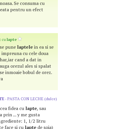
moasa. Se consuma cu
heata pentru un efect
z cu
lapte
 ,se pune
laptele
in ea si se
t impreuna cu cele doua
ahar,iar cand a dat in
auga orezul ales si spalat
a se inmoaie bobul de orez.
ra
TE
- PASTA CON LECHE (dulce)
acea fidea cu
lapte
, sau
a prin ... y me gusta
grediente: 1, 1/2 litru
e face si cu
lapte
de soia)