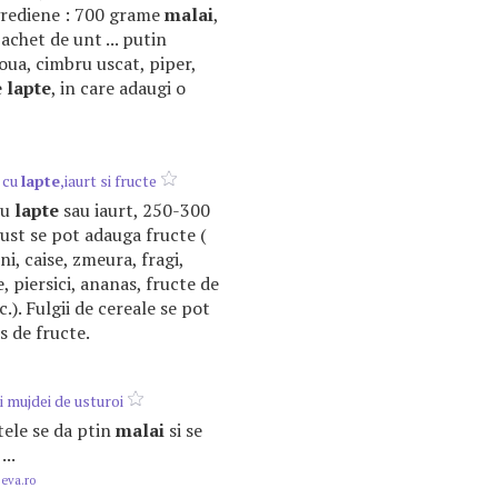
grediene : 700 grame
malai
,
achet de unt ... putin
 oua, cimbru uscat, piper,
e
lapte
, in care adaugi o
e cu
lapte
,iaurt si fructe
cu
lapte
sau iaurt, 250-300
gust se pot adauga fructe (
ni, caise, zmeura, fragi,
, piersici, ananas, fructe de
.). Fulgii de cereale se pot
s de fructe.
i mujdei de usturoi
stele se da ptin
malai
si se
...
.eva.ro