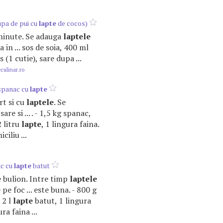
pa de pui cu
lapte
de cocos)
 minute. Se adauga
laptele
 in ... sos de soia, 400 ml
 (1 cutie), sare dupa ...
ulinar.ro
spanac cu
lapte
ert si cu
laptele
. Se
are si ... . - 1,5 kg spanac,
2 litru
lapte
, 1 lingura faina.
ciliu ...
ac cu
lapte
batut
de bulion. Intre timp
laptele
pe foc ... este buna. - 800 g
 2 l
lapte
batut, 1 lingura
ra faina ...