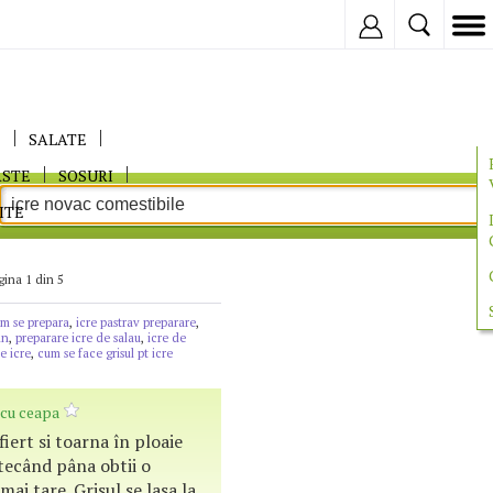
Inregistreaza
E
SALATE
ASTE
SOSURI
ITE
gina 1 din 5
um se prepara
,
icre pastrav preparare
,
mn
,
preparare icre de salau
,
icre de
e icre
,
cum se face grisul pt icre
cu ceapa
fiert si toarna în ploaie
tecând pâna obtii o
ai tare. Grisul se lasa la