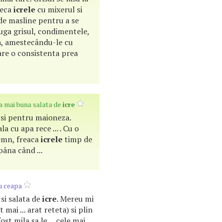
teca
icrele
cu mixerul si
 de masline pentru a se
uga grisul, condimentele,
a, amestecându-le cu
re o consistenta prea
a mai buna salata de
icre
a si pentru maioneza.
la cu apa rece ... . Cu o
lemn, freaca
icrele
timp de
âna când ...
u ceapa
 si salata de
icre
. Mereu mi
 mai ... arat reteta) si plin
fost mila sa le ... cele mai