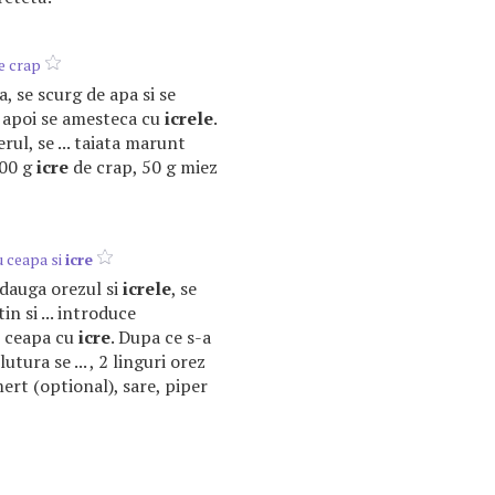
e crap
a, se scurg de apa si se
si apoi se amesteca cu
icrele
.
rul, se ... taiata marunt
200 g
icre
de crap, 50 g miez
 ceapa si
icre
 adauga orezul si
icrele
, se
in si ... introduce
 ceapa cu
icre
. Dupa ce s-a
tura se ... , 2 linguri orez
rt (optional), sare, piper