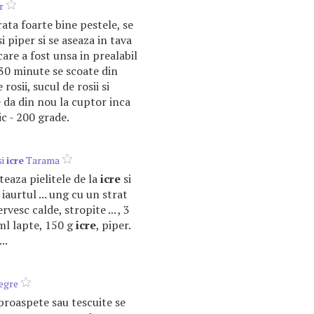
r
rata foarte bine pestele, se
i piper si se aseaza in tava
care a fost unsa in prealabil
 30 minute se scoate din
rosii, sucul de rosii si
e da din nou la cuptor inca
c - 200 grade.
si
icre
Tarama
rteaza pielitele de la
icre
si
iaurtul ... ung cu un strat
ervesc calde, stropite ... , 3
 ml lapte, 150 g
icre
, piper.
..
egre
roaspete sau tescuite se