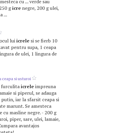
amesteca cu ... verde sau
 250 g
icre
negre, 200 g ulei,
 ...
locul lui
icrele
si se fierb 10
rzavat pentru supa, 1 ceapa
lingura de ulei, 1 lingura de
 ceapa si usturoi
 furculita
icrele
impreuna
amaie si piperul, se adauga
 putin, iar la sfarsit ceapa si
ate marunt. Se amesteca
te cu masline negre. - 200 g
roi, piper, sare, ulei, lamaie,
! Cumpara avantajos
reteta!