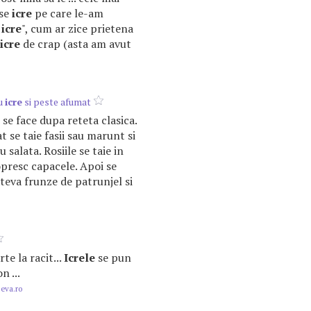
ase
icre
pe care le-am
e
icre
", cum ar zice prietena
icre
de crap (asta am avut
cu
icre
si peste afumat
se face dupa reteta clasica.
 se taie fasii sau marunt si
 salata. Rosiile se taie in
opresc capacele. Apoi se
ateva frunze de patrunjel si
rte la racit...
Icrele
se pun
n ...
.eva.ro