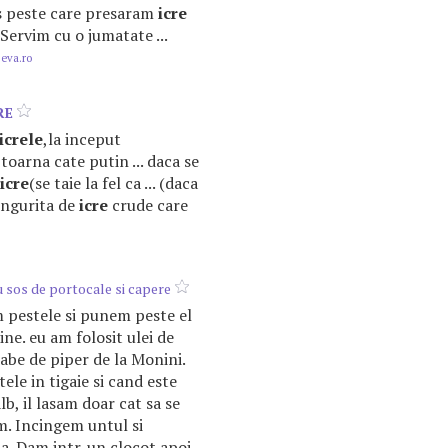
s peste care presaram
icre
Servim cu o jumatate ...
.eva.ro
RE
icrele
,la inceput
toarna cate putin ... daca se
icre
(se taie la fel ca ... (daca
ingurita de
icre
crude care
 sos de portocale si capere
pestele si punem peste el
ine. eu am folosit ulei de
abe de piper de la Monini.
le in tigaie si cand este
b, il lasam doar cat sa se
m. Incingem untul si
a. Dam intr-un clocot apoi