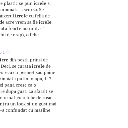
 de plastic se pun
icrele
si
 inmuiata ... scursa. Se
mixerul
icrele
cu felia de
. de acre vrem sa fie
icrele
.
aiata foarte marunt. - 1
l de crap), o felie ...
o.1
icre
din pestii prinsi de
 Deci, se curata
icrele
de
mesteca cu pesmet sau paine
inmuiata putin in apa, 1-2
ei pana cresc ca o
e dupa gust. La sfarsit se
 ornat cu o felie de rosie si
entru un look si-un gust mai
le-a confundat cu masline