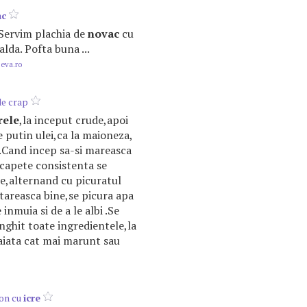
ac
. Servim plachia de
novac
cu
lda. Pofta buna ...
.eva.ro
e crap
rele
,la inceput crude,apoi
e putin ulei,ca la maioneza,
.Cand incep sa-si mareasca
 capete consistenta se
ie,alternand cu picuratul
ntareasca bine,se picura apa
 inmuia si de a le albi .Se
nghit toate ingredientele,la
taiata cat mai marunt sau
on cu
icre