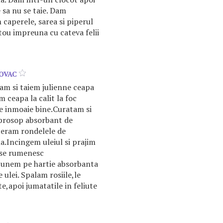
sa nu se taie. Dam
caperele, sarea si piperul
tou impreuna cu cateva felii
OVAC
m si taiem julienne ceapa
m ceapa la calit la foc
e inmoaie bine.Curatam si
prosop absorbant de
peram rondelele de
na.Incingem uleiul si prajim
 se rumenesc
 punem pe hartie absorbanta
 ulei. Spalam rosiile,le
e,apoi jumatatile in feliute