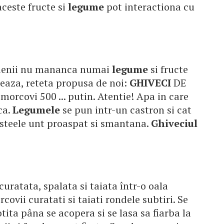
 aceste fructe si
legume
pot interactiona cu
tarienii nu mananca numai
legume
si fructe
rmeaza, reteta propusa de noi:
GHIVECI
DE
rcovi 500 ... putin. Atentie! Apa in care
ca.
Legumele
se pun intr-un castron si cat
esteele unt proaspat si smantana.
Ghiveciul
curatata, spalata si taiata într-o oala
ovii curatati si taiati rondele subtiri. Se
tita pâna se acopera si se lasa sa fiarba la