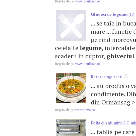
Reţetă de pe
www.eculinar.ro
Ghiveci
de
legume
(II)
... se taie in buc
mare ... functie
pe rind morcovul 
celelalte
legume
, intercalate
scaderii in cuptor,
ghiveciul
Reţetă de pe
www.eculinar.ro
Retete unguresti
... au produs o v
condimente. Dife
din Ormansag 
Reţetă de pe
retete.eva.ro
Folia din aluminiu? O min
... tablia pe car