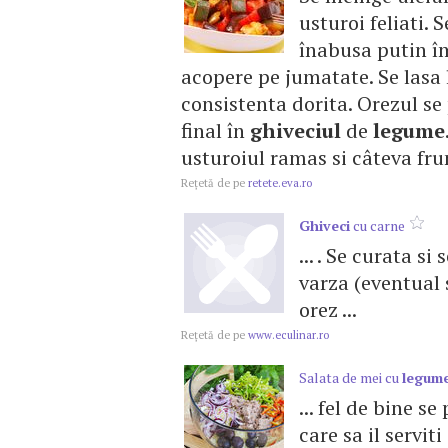
usturoi feliati.
înabusa putin î
acopere pe jumatate. Se lasa 
consistenta dorita. Orezul se 
final în
ghiveciul
de
legume
usturoiul ramas si câteva fr
Reţetă de pe
retete.eva.ro
Ghiveci
cu carne
... . Se curata si
varza (eventual 
orez ...
Reţetă de pe
www.eculinar.ro
Salata de mei cu
legum
... fel de bine s
care sa il serviti