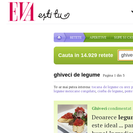
Carieră
pe măsură ce înaintezi î
Actualitate
RETETE
APERITIVE
SUPE SI CI
Cauta in 14.929 retete
ghiveci de legume
Pagina 1 din 3
Te-ar mai putea interesa:
tocana de legume cu orez p
legume mexicane congelate
,
ciorba de legume
,
peste
Ghiveci
condimentat
Deoarece
legu
este ideal ... pa