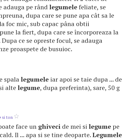
 Se adauga pe rând
legumele
feliate, se
mpreuna, dupa care se pune apa cât sa le
la foc mic, sub capac pâna obtii
pune la fiert, dupa care se încorporeaza la
. Dupa ce se opreste focul, se adauga
unze proaspete de busuioc.
 se spala
legumele
iar apoi se taie dupa ... de
si alte
legume
, dupa preferinta), sare, 50 g
e
si ton
e poate face un
ghiveci
de mei si
legume
pe
 cald. Il ... apa si se tine deoparte.
Legumele