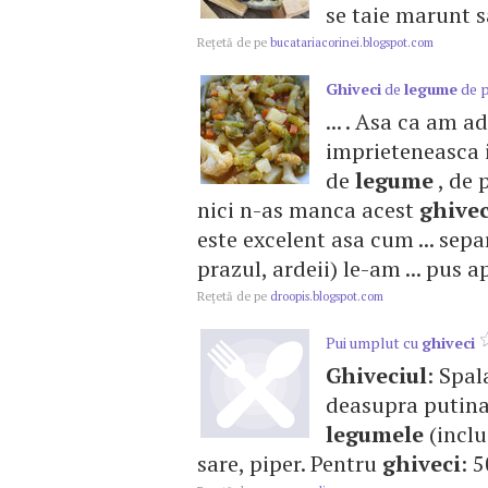
se taie marunt s
Reţetă de pe
bucatariacorinei.blogspot.com
Ghiveci
de
legume
de 
... . Asa ca am 
imprieteneasca 
de
legume
, de 
nici n-as manca acest
ghivec
este excelent asa cum ... sepa
prazul, ardeii) le-am ... pus a
Reţetă de pe
droopis.blogspot.com
Pui umplut cu
ghiveci
Ghiveciul
: Spal
deasupra putina s
legumele
(inclus
sare, piper. Pentru
ghiveci
: 5