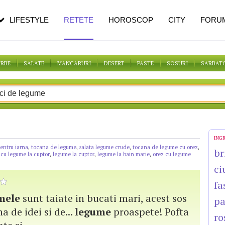
n vârstă
de dureroasă este investigația
LIFESTYLE
RETETE
HOROSCOP
CITY
FORU
ORBE
SALATE
MANCARURI
DESERT
PASTE
SOSURI
SARBAT
ING
entru iarna
,
tocana de legume
,
salata legume crude
,
tocana de legume cu orez
,
br
 cu legume la cuptor
,
legume la cuptor
,
legume la bain marie
,
orez cu legume
ci
fa
mele
sunt taiate in bucati mari, acest sos
pa
na de idei si de...
legume
proaspete! Pofta
ro