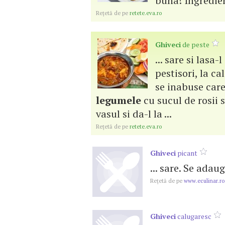
buna! Ingredient
Reţetă de pe
retete.eva.ro
Ghiveci
de peste
... sare si lasa
pestisori, la ca
se inabuse care
legumele
cu sucul de rosii si
vasul si da-l la ...
Reţetă de pe
retete.eva.ro
Ghiveci
picant
... sare. Se adau
Reţetă de pe
www.eculinar.ro
Ghiveci
calugaresc