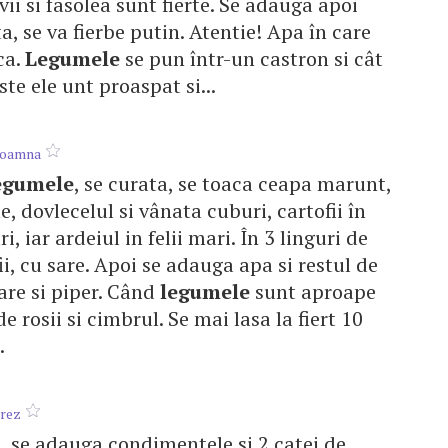
ii si fasolea sunt fierte. Se adauga apoi
, se va fierbe putin. Atentie! Apa în care
ca.
Legumele
se pun într-un castron si cât
ste ele unt proaspat si...
toamna
egumele
, se curata, se toaca ceapa marunt,
, dovlecelul si vânata cuburi, cartofii în
, iar ardeiul in felii mari. În 3 linguri de
ii, cu sare. Apoi se adauga apa si restul de
sare si piper. Când
legumele
sunt aproape
e rosii si cimbrul. Se mai lasa la fiert 10
.
rez
l, se adauga condimentele si 2 catei de