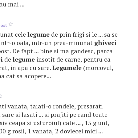
au mai ...
post
adunat cele
legume
de prin frigi si le ... sa se
intr-o oala, intr-un prea-minunat
ghiveci
post. De fapt ... bine si ma gandesc, parca
i
de
legume
insotit de carne, pentru ca
rat, in apa cu sare.
Legumele
(morcovul,
pa cat sa acopere...
ati vanata, taiati-o rondele, presarati
are si lasati ... si prajiti pe rand toate
iv ceapa si usturoiul) cate ... , 15 g unt,
00 g rosii, 1 vanata, 2 dovlecei mici ...