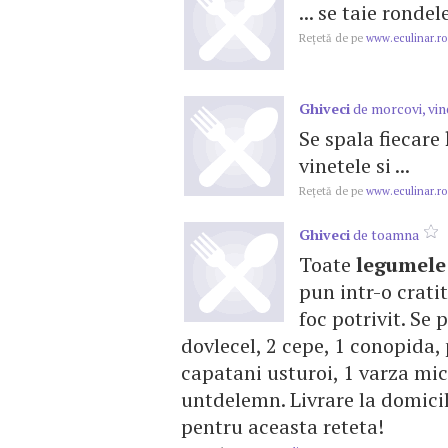
... se taie ronde
Reţetă de pe
www.eculinar.ro
Ghiveci
de morcovi, vine
Se spala fiecare
vinetele si ...
Reţetă de pe
www.eculinar.ro
Ghiveci
de toamna
Toate
legumele
pun intr-o crati
foc potrivit. Se p
dovlecel, 2 cepe, 1 conopida,
capatani usturoi, 1 varza mica
untdelemn. Livrare la domici
pentru aceasta reteta!