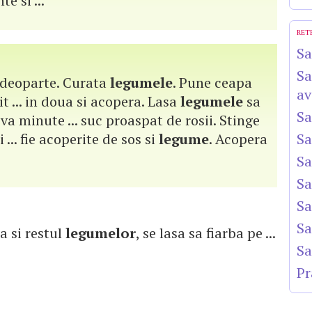
e si ...
RET
Sa
Sa
-l deoparte. Curata
legumele
. Pune ceapa
av
lit ... in doua si acopera. Lasa
legumele
sa
Sa
va minute ... suc proaspat de rosii. Stinge
 ... fie acoperite de sos si
legume
. Acopera
Sa
Sa
Sa
Sa
Sa
ga si restul
legumelor
, se lasa sa fiarba pe ...
Sa
Pr