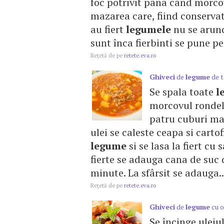
foc potrivit pâna când morcov
mazarea care, fiind conservata
au fiert
legumele
nu se arun
sunt înca fierbinti se pune pe
Reţetă de pe
retete.eva.ro
Ghiveci
de
legume
de 
Se spala toate
l
morcovul rondele
patru cuburi mari
ulei se caleste ceapa si cartof
legume
si se lasa la fiert cu 
fierte se adauga cana de suc d
minute. La sfârsit se adauga..
Reţetă de pe
retete.eva.ro
Ghiveci
de
legume
cu o
Se încinge uleiu