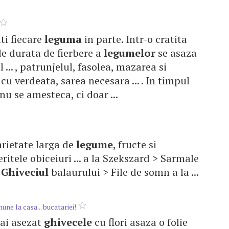
ati fiecare
leguma
in parte. Intr-o cratita
 de durata de fierbere a
legumelor
se asaza
... , patrunjelul, fasolea, mazarea si
 cu verdeata, sarea necesara ... . In timpul
nu se amesteca, ci doar ...
arietate larga de
legume
, fructe si
ritele obiceiuri ... a la Szekszard > Sarmale
>
Ghiveciul
balaurului > File de somn a la ...
une la casa... bucatariei!
e ai asezat
ghivecele
cu flori asaza o folie