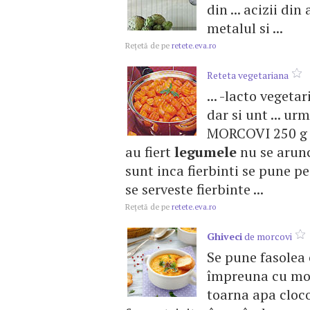
din ... acizii din
metalul si ...
Reţetă de pe
retete.eva.ro
Reteta vegetariana
... -lacto vege
dar si unt ... u
MORCOVI 250 g mo
au fiert
legumele
nu se arun
sunt inca fierbinti se pune p
se serveste fierbinte ...
Reţetă de pe
retete.eva.ro
Ghiveci
de morcovi
Se pune fasolea 
împreuna cu morc
toarna apa cloco