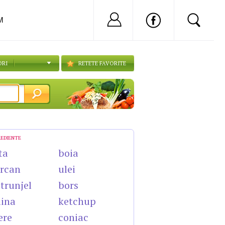
Nu ai cont?
Inregistreaza-
M
ORI
RETETE FAVORITE
REDIENTE
ta
boia
rcan
ulei
trunjel
bors
lina
ketchup
ere
coniac