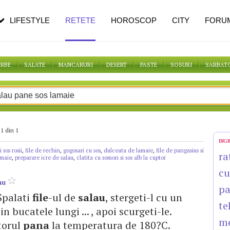
n vârstă
de dureroasă este investigația
LIFESTYLE
RETETE
HOROSCOP
CITY
FORU
ORBE
SALATE
MANCARURI
DESERT
PASTE
SOSURI
SARBAT
1 din 1
ING
i sos rosii
,
file de rechin
,
gogosari cu sos
,
dulceata de lamaie
,
file de pangasius si
ra
amaie
,
preparare icre de salau
,
clatita cu somon si sos alb la cuptor
cu
au
pa
. Spalati
file
-ul de
salau
, stergeti-l cu un
te
 in bucatele lungi ... , apoi scurgeti-le.
m
torul
pana
la temperatura de 180?C.