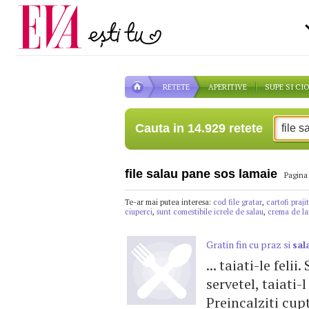
Carieră
pe măsură ce înaintezi î
Actualitate
RETETE
APERITIVE
SUPE SI CI
Cauta in 14.929 retete
file salau pane sos lamaie
Pagina 
Te-ar mai putea interesa:
cod file gratar
,
cartofi prajit
ciuperci
,
sunt comestibile icrele de salau
,
crema de l
Gratin fin cu praz si
sal
... taiati-le felii
servetel, taiati-l
Preincalziti cup