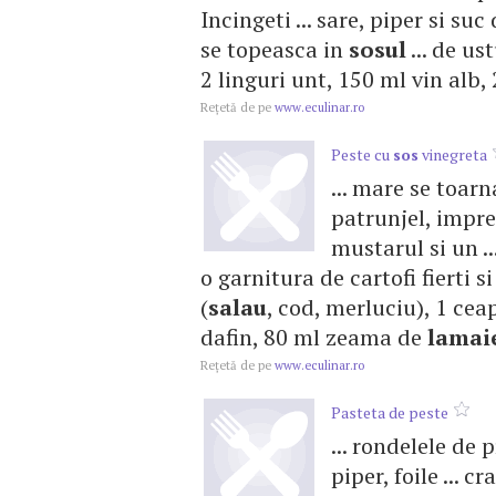
Incingeti ... sare, piper si suc
se topeasca in
sosul
... de us
2 linguri unt, 150 ml vin alb, 20
Reţetă de pe
www.eculinar.ro
Peste cu
sos
vinegreta
... mare se toar
patrunjel, imp
mustarul si un ..
o garnitura de cartofi fierti s
(
salau
, cod, merluciu), 1 ceap
dafin, 80 ml zeama de
lamai
Reţetă de pe
www.eculinar.ro
Pasteta de peste
... rondelele de 
piper, foile ... 