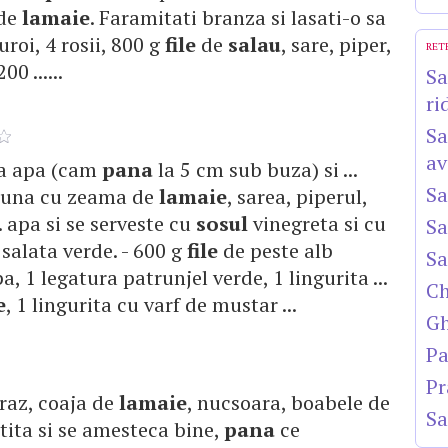
 de
lamaie
. Faramitati branza si lasati-o sa
turoi, 4 rosii, 800 g
file
de
salau
, sare, piper,
RET
0 ......
Sa
ri
Sa
av
na apa (cam
pana
la 5 cm sub buza) si ...
Sa
reuna cu zeama de
lamaie
, sarea, piperul,
. apa si se serveste cu
sosul
vinegreta si cu
Sa
i salata verde. - 600 g
file
de peste alb
Sa
a, 1 legatura patrunjel verde, 1 lingurita ...
Ch
e
, 1 lingurita cu varf de mustar ...
Gh
Pa
Pr
praz, coaja de
lamaie
, nucsoara, boabele de
Sa
cratita si se amesteca bine,
pana
ce