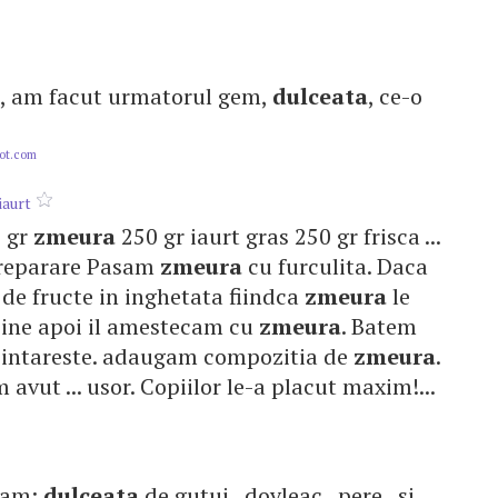
re, am facut urmatorul gem,
dulceata
, ce-o
pot.com
iaurt
0 gr
zmeura
250 gr iaurt gras 250 gr frisca ...
reparare Pasam
zmeura
cu furculita. Daca
.. de fructe in inghetata fiindca
zmeura
le
. bine apoi il amestecam cu
zmeura
. Batem
 se intareste. adaugam compozitia de
zmeura
.
vut ... usor. Copiilor le-a placut maxim!...
icam:
dulceata
de gutui , dovleac , pere , si