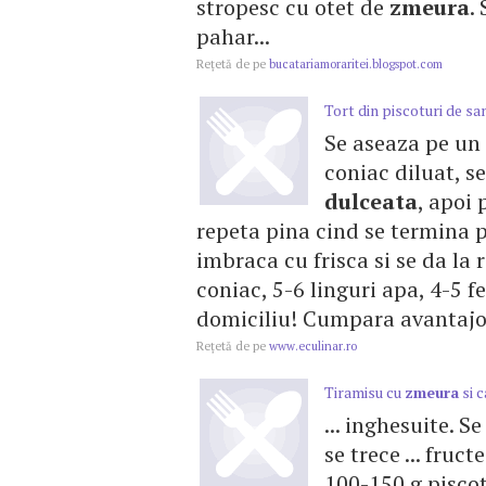
stropesc cu otet de
zmeura
.
pahar...
Reţetă de pe
bucatariamoraritei.blogspot.com
Tort din piscoturi de s
Se aseaza pe un 
coniac diluat, s
dulceata
, apoi 
repeta pina cind se termina pi
imbraca cu frisca si se da la 
coniac, 5-6 linguri apa, 4-5 f
domiciliu! Cumpara avantajos
Reţetă de pe
www.eculinar.ro
Tiramisu cu
zmeura
si 
... inghesuite. 
se trece ... fruc
100-150 g piscotu