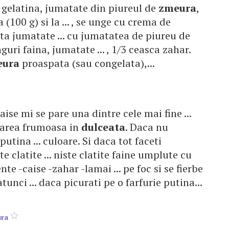
 ) gelatina, jumatate din piureul de
zmeura
,
 (100 g) si la ... , se unge cu crema de
lta jumatate ... cu jumatatea de piureu de
guri faina, jumatate ... , 1/3 ceasca zahar.
eura
proaspata (sau congelata),...
aise mi se pare una dintre cele mai fine ...
loarea frumoasa in
dulceata
. Daca nu
utina ... culoare. Si daca tot faceti
te clatite ... niste clatite faine umplute cu
te -caise -zahar -lamai ... pe foc si se fierbe
atunci ... daca picurati pe o farfurie putina...
ra