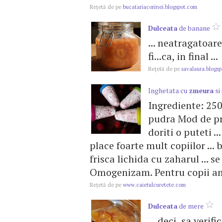
Reţetă de pe
bucatariacorinei.blogspot.com
Dulceata
de banane
... neatragatoa
fi...ca, in final ...
Reţetă de pe
savalaura.blogs
Inghetata cu
zmeura
si 
Ingrediente: 25
pudra Mod de p
doriti o puteti .
place foarte mult copiilor ..
frisca lichida cu zaharul ...
Omogenizam. Pentru copii am a
Reţetă de pe
www.caietulcuretete.com
Dulceata
de mere
... deci, sa verif