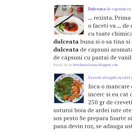
Dulceata
de capsuni cu 
... rezista. Prim
o faceti va ... d
cu toate chimical
dulceata
buna si o sa tina si 
dulceata
de capsuni aromata
de capsuni cu pastai de vanili
Reţetă de pe
brindusascheaua.blogspot.com
Creveti stropiti cu otet
Inca o mancare 
incerc si eu cat
250 gr de crevet
usturoi boia de ardei iute ot
sos pesto Se prepara foarte si
pana devin roz, se adauga ust