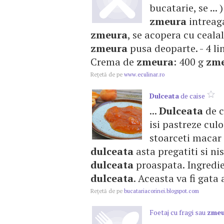
bucatarie, se ...
zmeura
intreaga
zmeura
, se acopera cu ceala
zmeura
pusa deoparte. - 4 lin
Crema de
zmeura
: 400 g
zm
Reţetă de pe
www.eculinar.ro
Dulceata
de caise
...
Dulceata
de c
isi pastreze cu
stoarceti macar p
dulceata
asta pregatiti si nis
dulceata
proaspata. Ingredien
dulceata
. Aceasta va fi gata 
Reţetă de pe
bucatariacorinei.blogspot.com
Foetaj cu fragi sau
zmeu