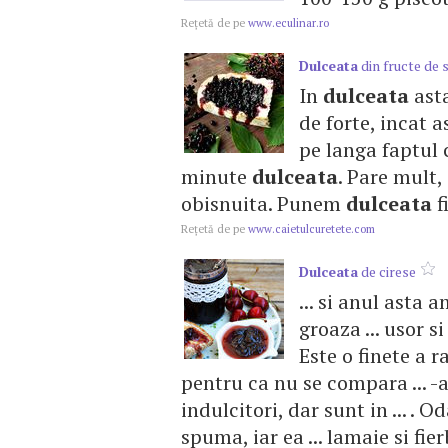
Reţetă de pe
www.eculinar.ro
Dulceata
din fructe de 
In
dulceata
asta
de forte, incat a
pe langa faptul 
minute
dulceata
. Pare mult,
obisnuita. Punem
dulceata
f
Reţetă de pe
www.caietulcuretete.com
Dulceata
de cirese
... si anul asta 
groaza ... usor si
Este o finete a ra
pentru ca nu se compara ... -
indulcitori, dar sunt in ... . 
spuma, iar ea ... lamaie si fi