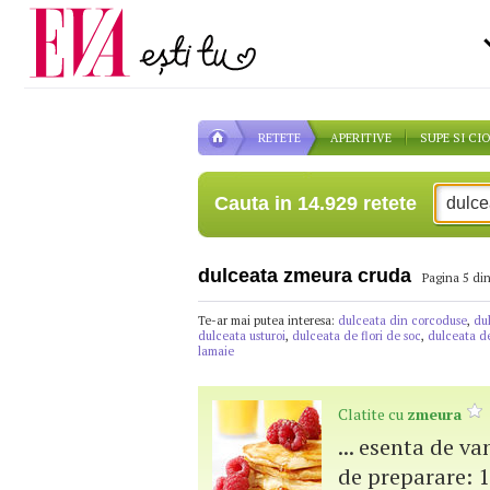
Carieră
la medic
Actualitate
RETETE
APERITIVE
SUPE SI CI
Cauta in 14.929 retete
dulceata zmeura cruda
Pagina 5 din
Te-ar mai putea interesa:
dulceata din corcoduse
,
du
dulceata usturoi
,
dulceata de flori de soc
,
dulceata de
lamaie
Clatite cu
zmeura
... esenta de va
de preparare: 1