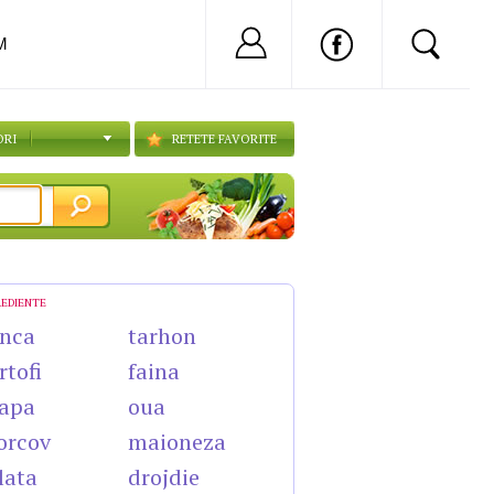
Nu ai cont?
Inregistreaza-
M
ORI
RETETE FAVORITE
REDIENTE
nca
tarhon
rtofi
faina
apa
oua
orcov
maioneza
lata
drojdie