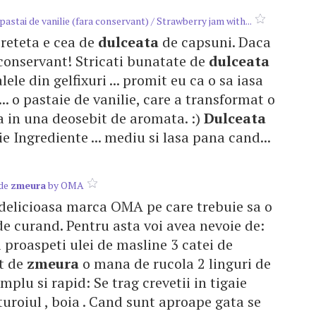
pastai de vanilie (fara conservant) / Strawberry jam with...
a reteta e cea de
dulceata
de capsuni. Daca
e conservant! Stricati bunatate de
dulceata
ele din gelfixuri ... promit eu ca o sa iasa
... o pastaie de vanilie, care a transformat o
 in una deosebit de aromata. :)
Dulceata
e Ingrediente ... mediu si lasa pana cand...
 de
zmeura
by OMA
delicioasa marca OMA pe care trebuie sa o
 de curand. Pentru asta voi avea nevoie de:
i proaspeti ulei de masline 3 catei de
et de
zmeura
o mana de rucola 2 linguri de
mplu si rapid: Se trag crevetii in tigaie
uroiul , boia . Cand sunt aproape gata se