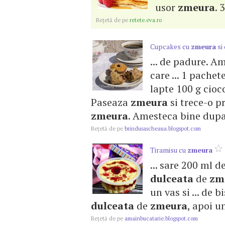
usor
zmeura
. 
Reţetă de pe
retete.eva.ro
Cupcakes cu
zmeura
si
... de padure. A
care ... 1 pachet
lapte 100 g cioco
Paseaza
zmeura
si trece-o pri
zmeura
. Amesteca bine dupa 
Reţetă de pe
brindusascheaua.blogspot.com
Tiramisu cu
zmeura
... sare 200 ml 
dulceata
de
zm
un vas si ... de 
dulceata
de
zmeura
, apoi u
Reţetă de pe
amainbucatarie.blogspot.com