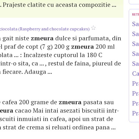
3. Prajeste clatite cu aceasta compozitie ...
RET
Sa
 ciocolata (Raspberry and chocolate cupcakes)
Sa
m gait niste
zmeura
dulce si parfumata, din
Sa
el praf de copt (7 g) 200 g
zmeura
200 ml
Sa
lata ... : Incalzeste cuptorul la 180 C
ntr-o sita, ca ... , restul de faina, piureul de
Sa
fiecare. Adauga ...
Ca
Pr
Pr
de cafea 200 grame de
zmeura
pasata sau
Pr
eura
cacao Mai intai asezati biscuitii intr-
Pr
biscuiti inmuiati in cafea, apoi un strat de
n strat de crema si reluati ordinea pana ...