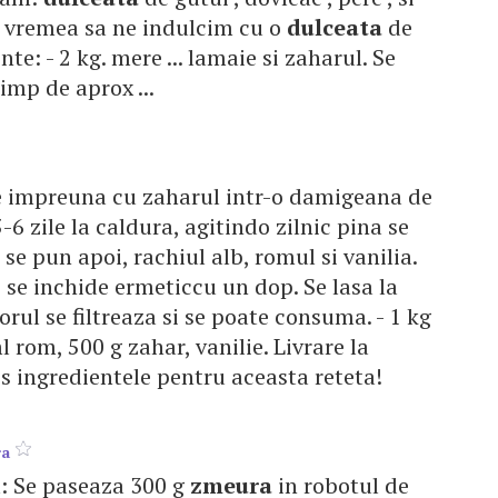
. vremea sa ne indulcim cu o
dulceata
de
te: - 2 kg. mere ... lamaie si zaharul. Se
timp de aprox ...
 impreuna cu zaharul intr-o damigeana de
 5-6 zile la caldura, agitindo zilnic pina se
se pun apoi, rachiul alb, romul si vanilia.
se inchide ermeticcu un dop. Se lasa la
orul se filtreaza si se poate consuma. - 1 kg
ml rom, 500 g zahar, vanilie. Livrare la
 ingredientele pentru aceasta reteta!
ra
ma: Se paseaza 300 g
zmeura
in robotul de