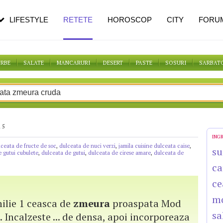
pe măsură ce înaintezi în vârstă
LIFESTYLE
RETETE
HOROSCOP
CITY
FORU
ORBE
SALATE
MANCARURI
DESERT
PASTE
SOSURI
SARBAT
 5
ING
lceata de fructe de soc
,
dulceata de nuci verzi
,
jamila cuisine dulceata caise
,
su
 gutui cubulete
,
dulceata de gutui
,
dulceata de cirese amare
,
dulceata de
ca
ce
m
nilie 1 ceasca de
zmeura
proaspata Mod
sa
. Incalzeste ... de densa, apoi incorporeaza