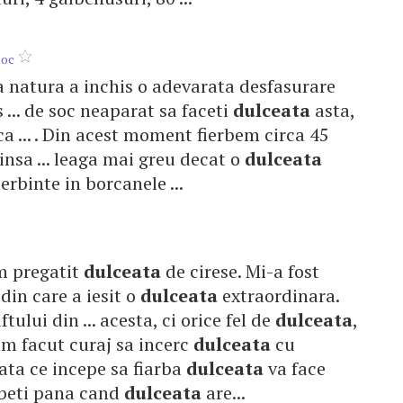
soc
 natura a inchis o adevarata desfasurare
s ... de soc neaparat sa faceti
dulceata
asta,
ca ... . Din acest moment fierbem circa 45
 insa ... leaga mai greu decat o
dulceata
ierbinte in borcanele ...
am pregatit
dulceata
de cirese. Mi-a fost
 din care a iesit o
dulceata
extraordinara.
ftului din ... acesta, ci orice fel de
dulceata
,
am facut curaj sa incerc
dulceata
cu
Odata ce incepe sa fiarba
dulceata
va face
erbeti pana cand
dulceata
are...