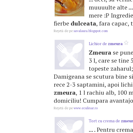
muuuulte alte ..
mere :P Ingredien
fierbe
dulceata
, fara capac, 
Reţetă de pe
savalaura.blogspot.com
Lichior de
zmeura
Zmeura
se pune
3 l, care se tine
topeste zaharul; 
Damigeana se scutura bine si 
rece 2-3 saptamini, apoi lichi
zmeura
, 1 l rachiu alb, 100 
domiciliu! Cumpara avantajos
Reţetă de pe
www.eculinar.ro
Tort cu crema de
zmeu
... . Pentru cre