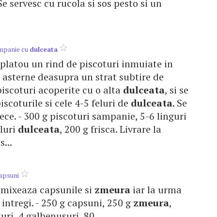
 Se servesc cu rucola si sos pesto si un
ampanie cu
dulceata
platou un rind de piscoturi inmuiate in
e asterne deasupra un strat subtire de
piscoturi acoperite cu o alta
dulceata
, si se
scoturile si cele 4-5 feluri de
dulceata
. Se
rece. - 300 g piscoturi sampanie, 5-6 linguri
eluri
dulceata
, 200 g frisca. Livrare la
...
capsuni
Se mixeaza capsunile si
zmeura
iar la urma
te intregi. - 250 g capsuni, 250 g
zmeura
,
ri, 4 galbenusuri, 80 ...