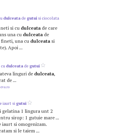
cu
dulceata
de
gutui
si ciocolata
ineti si cu
dulceata
de care
uns una cu
dulceata
de
u fineti, una cu
dulceata
si
e). Apoi ...
z cu
dulceata
de
gutui
 cateva linguri de
dulceata
,
at de ...
.eva.ro
 iaurt si
gutui
ri gelatina 1 lingura unt 2
tru sirop: 1 gutuie mare ...
 iaurt si omogenizam.
atam si le taiem ...