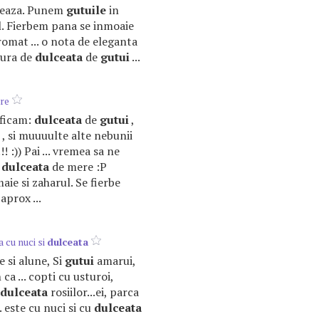
zeaza. Punem
gutuile
in
ul. Fierbem pana se inmoaie
omat ... o nota de eleganta
gura de
dulceata
de
gutui
...
re
rificam:
dulceata
de
gutui
,
 , si muuuulte alte nebunii
! :)) Pai ... vremea sa ne
o
dulceata
de mere :P
maie si zaharul. Se fierbe
aprox ...
 cu nuci si
dulceata
e si alune, Si
gutui
amarui,
ca ... copti cu usturoi,
dulceata
rosiilor...ei, parca
. este cu nuci si cu
dulceata