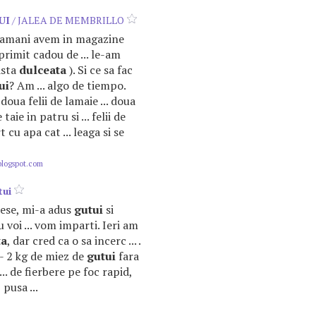
UI
/ JALEA DE MEMBRILLO
ptamani avem in magazine
primit cadou de ... le-am
asta
dulceata
). Si ce sa fac
ui
? Am ... algo de tiempo.
doua felii de lamaie ... doua
e taie in patru si ... felii de
t cu apa cat ... leaga si se
blogspot.com
tui
irese, mi-a adus
gutui
si
u voi ... vom imparti. Ieri am
ta
, dar cred ca o sa incerc ... .
 - 2 kg de miez de
gutui
fara
... de fierbere pe foc rapid,
pusa ...