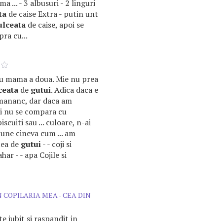
a ... - 3 albusuri - 2 linguri
ta
de caise Extra - putin unt
ulceata
de caise, apoi se
pra cu...
tru mama a doua. Mie nu prea
ceata
de
gutui
. Adica daca e
mananc, dar daca am
nici nu se compara cu
scuiti sau ... culoare, n-ai
pune cineva cum ... am
tea de
gutui
- - coji si
ahar - - apa Cojile si
 COPILARIA MEA - CEA DIN
e iubit si raspandit in