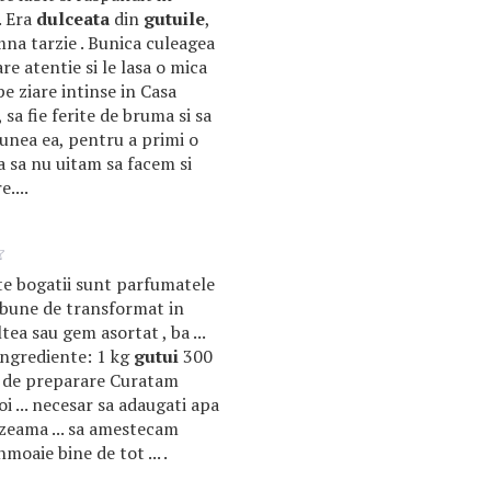
. Era
dulceata
din
gutuile
,
mna tarzie . Bunica culeagea
re atentie si le lasa o mica
e ziare intinse in Casa
 sa fie ferite de bruma si sa
punea ea, pentru a primi o
 sa nu uitam sa facem si
....
ste bogatii sunt parfumatele
 bune de transformat in
ltea sau gem asortat , ba ...
Ingrediente: 1 kg
gutui
300
d de preparare Curatam
i ... necesar sa adaugati apa
 zeama ... sa amestecam
nmoaie bine de tot ... .