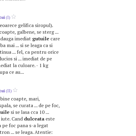
tui
(I)
deoarece gelifica siropul).
coapte, galbene, se sterg ...
 adauga imediat
gutuile
care
ba mai ... si se leaga ca si
inua ... fel, ca pentru orice
lucios si ... imediat de pe
ediat la culoare. - 1 kg
upa ce au...
tui
(II)
bine coapte, mari,
pala, se curata ... de pe foc,
uile
si se lasa cca 10 ...
c iute. Cand
dulceata
este
a pe foc pana s-a legat
ron ... se leaga. Atentie: