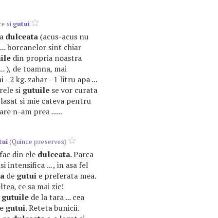
e si
gutui
ta
dulceata
(acus-acus nu
... borcanelor sint chiar
ile
din propria noastra
... ), de toamna, mai
 - 2 kg. zahar - 1 litru apa ...
rele si
gutuile
se vor curata
a lasat si mie cateva pentru
are n-am prea ......
tui
(Quince preserves)
d fac din ele
dulceata
. Parca
i intensifica ... , in asa fel
ta
de
gutui
e preferata mea.
tea, ce sa mai zic!
n
gutuile
de la tara ... cea
de
gutui
. Reteta bunicii.