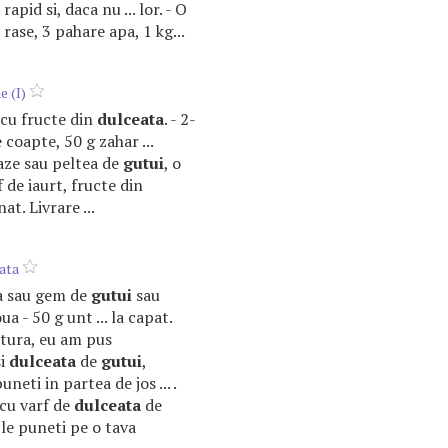
apid si, daca nu ... lor. - O
rase, 3 pahare apa, 1 kg...
 (I)
i cu fructe din
dulceata
. - 2-
coapte, 50 g zahar ...
aze sau peltea de
gutui
, o
f de iaurt, fructe din
t. Livrare ...
lata
ta sau gem de
gutui
sau
ua - 50 g unt ... la capat.
tura, eu am pus
si
dulceata
de
gutui
,
eti in partea de jos ... .
 cu varf de
dulceata
de
 le puneti pe o tava