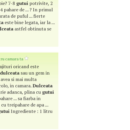
oie? 7-8
gutui
potrivite, 2
4 pahare de ... ? In primul
rata de puful ... fierte
ta
este bine legata, iar la ...
lceata
astfel obtinuta se
tru camara ta
ajituri oricand este
dulceata
sau un gem in
a avea si mai multa
colo, in camara.
Dulceata
rie adanca, plina cu
gutui
hare ... sa fiarba in
cu treipahare de apa ...
gutui
Ingrediente : 1 litru