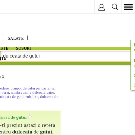
Inregistreaza
E
SALATE
ASTE
SOSURI
ITE
n 2
coduse
,
compot de gutui pentru iarna
,
 verzi
,
jamila cuisine dulceata caise
,
ulceata de gutui cubulete
,
dulceata de
coasa de
gutui
a-ti prezint astazi o reteta
pentru
dulceata
de
gutui
.