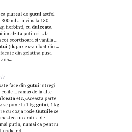
teca piureul de
gutui
astfel
 800 ml ... incins la 180
g, fierbinti, cu
dulceata
ui
incalzita putin si ... la
scot scortisoara si vanilia ...
utui
(dupa ce s-au luat din ...
facute din gelatina pusa
ana...
poate face din
gutui
intregi
cojile ... ramas de la alte
ulceata
etc.).Aceasta parte
roz se pune la 1 kg
gutui
, 1 kg
re cu coaja rosie.
Gutuile
se
 amesteca in cratita de
.. mai putin, numai ca pentru
a ridicind...