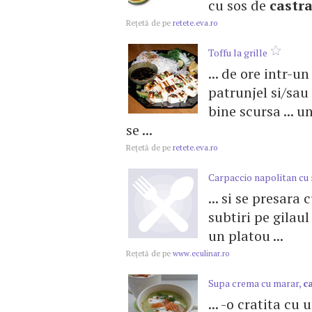
cu sos de
castr
Reţetă de pe
retete.eva.ro
Toffu la grille
... de ore intr-u
patrunjel si/sau 
bine scursa ... u
se ...
Reţetă de pe
retete.eva.ro
Carpaccio napolitan cu 
... si se presara
subtiri pe gilaul
un platou ...
Reţetă de pe
www.eculinar.ro
Supa crema cu marar,
c
... -o cratita cu