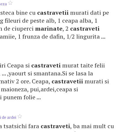
neza
mesteca bine cu
castravetii
murati dati pe
 g fileuri de peste alb, 1 ceapa alba, 1
n de ciuperci
marinate
, 2
castraveti
amiie, 1 frunza de dafin, 1/2 lingurita ...
btiri Ceapa si
castraveti
murat taite felii
 ... ,yaourt si smantana.Si se lasa la
mativ 2 ore. Ceapa,
castravetii
murati si
.. maioneza, pui,ardei,ceapa si
 punem folie ...
i de ardei
ta tsatsichi fara
castraveti
, ba mai mult cu