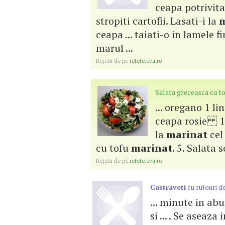
ceapa potrivit
stropiti cartofii. Lasati-i la
m
ceapa ... taiati-o in lamele f
marul ...
Reţetă de pe
retete.eva.ro
Salata greceasca cu t
... oregano 1 li
ceapa rosie 1 c
la
marinat
cel
cu tofu
marinat
. 5. Salata s
Reţetă de pe
retete.eva.ro
Castraveti
cu rulouri d
... minute in abu
si ... . Se aseaza