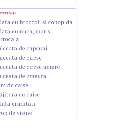
ETE DE VARA
lata cu broccoli si conopida
lata cu nuca, mar si
rtocala
lceata de capsuni
lceata de cirese
lceata de cirese amare
lceata de zmeura
m de caise
ajitura cu caise
lata cruditati
rop de visine