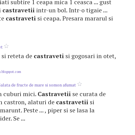
liati subtire 1 ceapa mica 1 ceasca ... gust
i
castravetii
intr-un bol. Intr-o tigaie ...
ste
castraveti
si ceapa. Presara mararul si
et
a si reteta de
castraveti
si gogosari in otet,
.blogspot.com
Salata de fructe de mare si somon afumat
 în cuburi mici.
Castravetii
se curata de
-un castron, alaturi de
castravetii
si
arunt. Peste ... , piper si se lasa la
er. Se ...