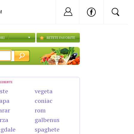
Nu ai cont?
Inregistreaza-
M
ORI
RETETE FAVORITE
REDIENTE
ste
vegeta
apa
coniac
arar
rom
rza
galbenus
gdale
spaghete