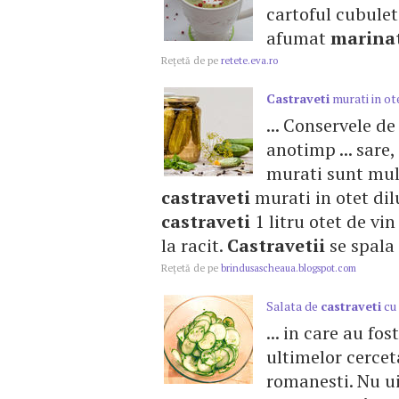
cartoful cubulet
afumat
marina
Reţetă de pe
retete.eva.ro
Castraveti
murati in ote
... Conservele d
anotimp ... sare
murati sunt mult 
castraveti
murati in otet dilu
castraveti
1 litru otet de vin
la racit.
Castravetii
se spala 
Reţetă de pe
brindusascheaua.blogspot.com
Salata de
castraveti
cu
... in care au fo
ultimelor cercetar
romanesti. Nu uit