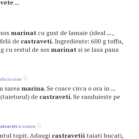
avete
...
n sos
marinat
cu gust de lamaie (ideal ... ,
felii de
castraveti
. Ingrediente: 600 g toffu,
ng cu restul de sos
marinat
si se lasa pana
sfecla rosie
 cu sarea
marina
. Se coace circa o ora in ...
 (taietorul) de
castraveti
. Se randuieste pe
astraveti
si somon
 untul topit. Adaugi
castravetii
taiati bucati,