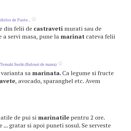
ilelor de Paste...
te din felii de
castraveti
murati sau de
de a servi masa, pune la
marinat
cateva felii
.
 Temaki Sushi (Rulouri de mana)
in varianta sa
marinata
. Ca legume si fructe
avete
, avocado, sparanghel etc. Avem
catile de pui si
marinatile
pentru 2 ore.
 ... gratar si apoi puneti sosul. Se serveste