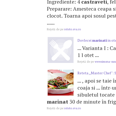
Ingrediente: 4
castraveti
, fe
Preparare: Amesteca ceapa s
clocot. Toarna apoi sosul pe
......
Reţetă de pe
retete.eva.ro
Dovlecei
marinati
in ot
... Varianta I : C
1 l otet ...
Reţetă de pe
wwwsimona-susu
Reteta ,,Master Chef": 
... , apoi se taie
coaja si ... într
sibuletul tocate m
marinat
30 de minute în frigid
Reţetă de pe
retete.eva.ro