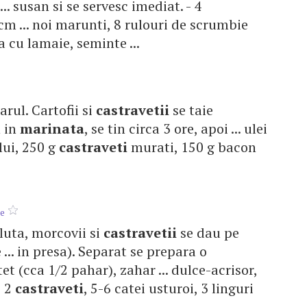
 ... susan si se servesc imediat. - 4
cm ... noi marunti, 8 rulouri de scrumbie
a cu lamaie, seminte ...
arul. Cartofii si
castravetii
se taie
n in
marinata
, se tin circa 3 ore, apoi ... ulei
lui, 250 g
castraveti
murati, 150 g bacon
ce
deluta, morcovii si
castravetii
se dau pe
... in presa). Separat se prepara o
et (cca 1/2 pahar), zahar ... dulce-acrisor,
, 2
castraveti
, 5-6 catei usturoi, 3 linguri