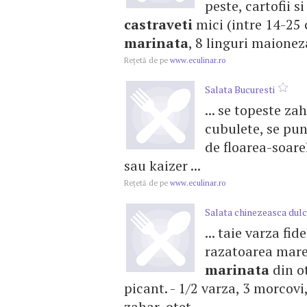
peste, cartofii si
castraveti
mici (intre 14-25 
marinata
, 8 linguri maionez
Reţetă de pe
www.eculinar.ro
Salata Bucuresti
... se topeste zah
cubulete, se pu
de floarea-soare
sau kaizer ...
Reţetă de pe
www.eculinar.ro
Salata chinezeasca dul
... taie varza fi
razatoarea mare 
marinata
din ot
picant. - 1/2 varza, 3 morcovi
zahar, otet ...