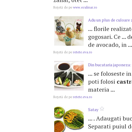
Reţetă de pe
www.eculinar.ro
Adu un plus de culoare z
... florile realiza
gogosari. Ce ... 
de avocado, in ..
Reţetă de pe
retete.eva.ro
Din bucataria japoneza:
... se foloseste 
poti folosi
castr
materia ...
Reţetă de pe
retete.eva.ro
Satay
... . Adaugati bu
Separati puiul de