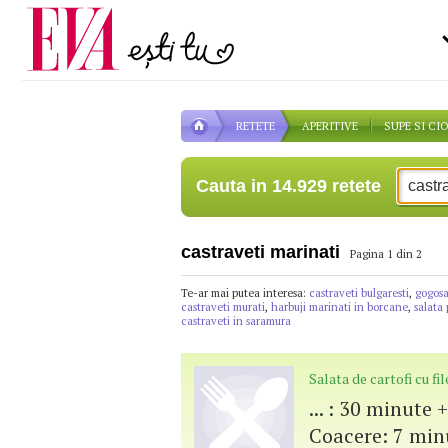
Carieră
la medic
Actualitate
RETETE
APERITIVE
SUPE SI CI
Cauta in 14.929 retete
castraveti marinati
Pagina 1 din 2
Te-ar mai putea interesa:
castraveti bulgaresti
,
gogosa
castraveti murati
,
harbuji marinati in borcane
,
salata
castraveti in saramura
Salata de cartofi cu f
... : 30 minute
Coacere: 7 minu