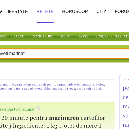
pe măsură ce înaintezi în vârstă
LIFESTYLE
RETETE
HOROSCOP
CITY
FORU
ORBE
SALATE
MANCARURI
DESERT
PASTE
SOSURI
SARBAT
ING
ri marinati
,
salata din castraveti pentru iarna
,
castraveti murati fara otet
,
pe
 piept pui maioneza castraveti
,
obleti marinati la rece
,
castraveti in otet
,
ce
m
ile de pastrav afumat
va
 + 30 minute pentru
marinarea
cartofilor -
mi
te ) Ingrediente: 1 kg ... otet de mere 1