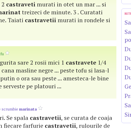
a 2
castraveti
murati in otet un mar ... si
arinat
treizeci de minute. 3 . Curatati
RET
ine. Taiati
castravetii
murati in rondele si
Sa
Sa
po
Du
ofu
Du
ngurita sare 2 rosii mici 1
castravete
1/4
Du
ana masline negre ... peste tofu si lasa-l
Du
 putin o ora sau peste ... amesteca-le bine
e serveste pe platouri ...
Ge
Pr
Sa
e scrumbie
marinata
Si
ri. Se spala
castravetii
, se curata de coaja
 in fiecare farfurie
castravetii
, rulourile de