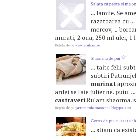
Salata cu peste si maio
... lamiie. Se a
razatoarea cu ...
morcov, 1 borca
murati, 2 oua, 250 ml ulei, 1 l
Reţetă de pe
www.eculinar.ro
Shaorma de pui
... taite felii su
subtiri Patrunjel
marinat
aproxi
ardei se taie julienne. puiul .
castraveti
.Rulam shaorma. si
Reţetă de pe
gastronomia-marocana.blogspot.com
Gyros de pui cu tsatsich
... stiam ca exis