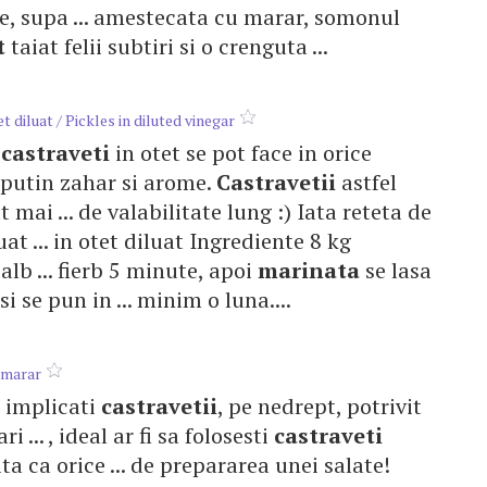
e, supa ... amestecata cu marar, somonul
t
taiat felii subtiri si o crenguta ...
t diluat / Pickles in diluted vinegar
e
castraveti
in otet se pot face in orice
, putin zahar si arome.
Castravetii
astfel
mai ... de valabilitate lung :) Iata reteta de
at ... in otet diluat Ingrediente 8 kg
 alb ... fierb 5 minute, apoi
marinata
se lasa
si se pun in ... minim o luna....
 marar
st implicati
castravetii
, pe nedrept, potrivit
i ... , ideal ar fi sa folosesti
castraveti
a ca orice ... de prepararea unei salate!