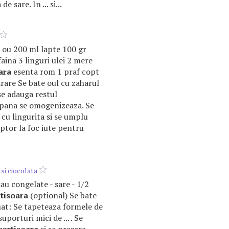
de sare. In ... si...
 ou 200 ml lapte 100 gr
aina 3 linguri ulei 2 mere
ara
esenta rom 1 praf copt
are Se bate oul cu zaharul
se adauga restul
 pana se omogenizeaza. Se
a cu lingurita si se umplu
uptor la foc iute pentru
 si ciocolata
sau congelate - sare - 1/2
tisoara
(optional) Se bate
luat: Se tapeteaza formele de
uporturi mici de ... . Se