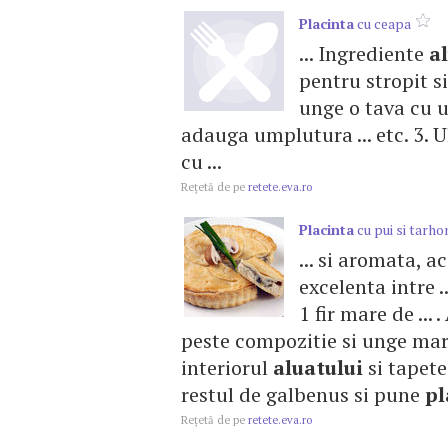
Placinta
cu ceapa
... Ingrediente
a
pentru stropit si
unge o tava cu ul
adauga umplutura ... etc. 3. U
cu ...
Reţetă de pe
retete.eva.ro
Placinta
cu pui si tarho
... si aromata, a
excelenta intre .
1 fir mare de ...
peste compozitie si unge marg
interiorul
aluatului
si tapete
restul de galbenus si pune
pl
Reţetă de pe
retete.eva.ro