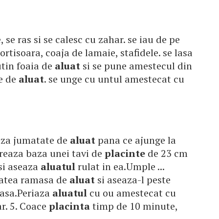
 se ras si se calesc cu zahar. se iau de pe
rtisoara, coaja de lamaie, stafidele. se lasa
utin foaia de
aluat
si se pune amestecul din
ie de
aluat
. se unge cu untul amestecat cu
leaza jumatate de
aluat
pana ce ajunge la
dreaza baza unei tavi de
placinte
de 23 cm
si aseaza
aluatul
rulat in ea.Umple ...
tatea ramasa de
aluat
si aseaza-l peste
 iasa.Periaza
aluatul
cu ou amestecat cu
ar. 5. Coace
placinta
timp de 10 minute,