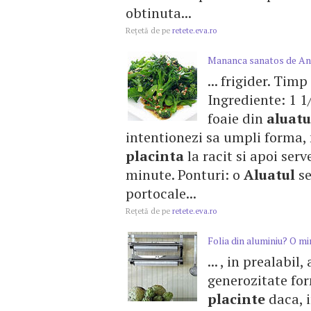
obtinuta...
Reţetă de pe
retete.eva.ro
Mananca sanatos de An
... frigider. Tim
Ingrediente: 1 1/
foaie din
aluatu
intentionezi sa umpli forma,
placinta
la racit si apoi serv
minute. Ponturi: o
Aluatul
se
portocale...
Reţetă de pe
retete.eva.ro
Folia din aluminiu? O min
... , in prealabi
generozitate for
placinte
daca, i