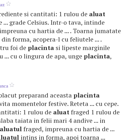
raz
rediente si cantitati: 1 rulou de
aluat
 ... grade Celsius. Intr-o tava, intinde
impreuna cu hartia de ... . Toarna jumatate
din forma, acopera-l cu feliutele ... .
tru foi de
placinta
si lipeste marginile
 ... cu o lingura de apa, unge
placinta
,
unca
e placut preparand aceasta
placinta
vita momentelor festive. Reteta ... cu cepe.
antitati: 1 rulou de
aluat
fraged 1 rulou de
aba taiata in felii mari 4 andive ... in
aluatul
fraged, impreuna cu hartia de ...
aluatul
intins in forma, apoi toarna ...