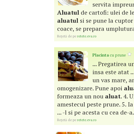
servita impreun
Aluatul
de cartofi: ulei de 
aluatul
si se pune la cuptor 
coace, se prepara umplutura 
Reţetă de pe
retete.eva.ro
Placinta
cu prune
... Pregatirea u
insa este atat .
un vas mare, am
omogenizare. Pune apoi
alu
formeaza un nou
aluat
. 4. 
amestecul peste prune. 5. I
... -l si pe acesta cu cea de-a.
Reţetă de pe
retete.eva.ro