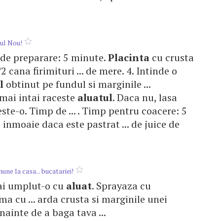
ul Nou!
p de preparare: 5 minute.
Placinta
cu crusta
2 cana firimituri ... de mere. 4. Intinde o
l
obtinut pe fundul si marginile ...
 mai intai raceste
aluatul
. Daca nu, lasa
este-o. Timp de ... . Timp pentru coacere: 5
 inmoaie daca este pastrat ... de juice de
une la casa... bucatariei!
l, ai umplut-o cu
aluat
. Sprayaza cu
ma cu ... arda crusta si marginile unei
nainte de a baga tava ...