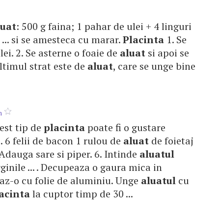
luat
: 500 g faina; 1 pahar de ulei + 4 linguri
 ... si se amesteca cu marar.
Placinta
1. Se
ei. 2. Se asterne o foaie de
aluat
si apoi se
ltimul strat este de
aluat
, care se unge bine
n
cest tip de
placinta
poate fi o gustare
.. 6 felii de bacon 1 rulou de
aluat
de foietaj
 . Adauga sare si piper. 6. Intinde
aluatul
inile ... . Decupeaza o gaura mica in
az-o cu folie de aluminiu. Unge
aluatul
cu
acinta
la cuptor timp de 30 ...