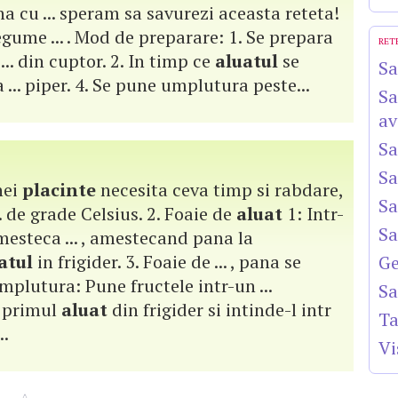
a cu ... speram sa savurezi aceasta reteta!
legume ... . Mod de preparare: 1. Se prepara
RET
... din cuptor. 2. In timp ce
aluatul
se
Sa
... piper. 4. Se pune umplutura peste...
Sa
av
Sa
Sa
nei
placinte
necesita ceva timp si rabdare,
Sa
.. de grade Celsius. 2. Foaie de
aluat
1: Intr-
Sa
esteca ... , amestecand pana la
atul
in frigider. 3. Foaie de ... , pana se
Ge
Umplutura: Pune fructele intr-un ...
Sa
a primul
aluat
din frigider si intinde-l intr
Ta
..
Vi