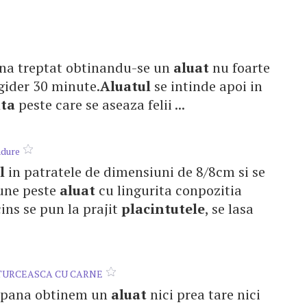
faina treptat obtinandu-se un
aluat
nu foarte
rigider 30 minute.
Aluatul
se intinde apoi in
nta
peste care se aseaza felii ...
adure
l
in patratele de dimensiuni de 8/8cm si se
pune peste
aluat
cu lingurita conpozitia
ncins se pun la prajit
placintutele
, se lasa
URCEASCA CU CARNE
m pana obtinem un
aluat
nici prea tare nici