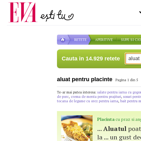
Carieră
pe măsură ce înaintezi î
Actualitate
RETETE
APERITIVE
SUPE SI CI
Cauta in 14.929 retete
aluat pentru placinte
Pagina 1 din 5
Te-ar mai putea interesa:
salate pentru iarna cu gogo
de porc
,
crema de menta pentru prajituri
,
sosuri pent
tocana de legume cu orez pentru iarna
,
bait pentru m
Placinta
cu praz si an
...
Aluatul
poate
la ... un gust d