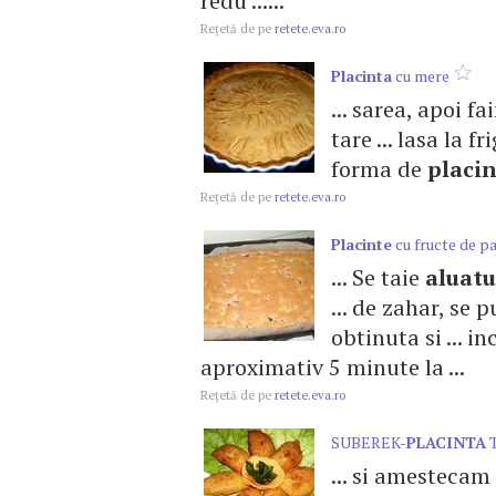
redu ......
Reţetă de pe
retete.eva.ro
Placinta
cu mere
... sarea, apoi 
tare ... lasa la f
forma de
placi
Reţetă de pe
retete.eva.ro
Placinte
cu fructe de p
... Se taie
aluatu
... de zahar, se 
obtinuta si ... i
aproximativ 5 minute la ...
Reţetă de pe
retete.eva.ro
SUBEREK-
PLACINTA
T
... si amesteca