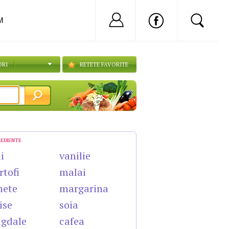
Nu ai cont?
Inregistreaza-
M
ORI
RETETE FAVORITE
REDIENTE
i
vanilie
rtofi
malai
nete
margarina
ise
soia
gdale
cafea