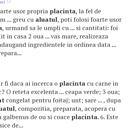
uci
foarte usor propria
placinta
, la fel de
m ... greu cu
aluatul
, poti folosi foarte usor
a
, urmand sa le umpli cu ... si cantitati: foi
t in casa 2 oua ... vas mare, realizeaza
daugand ingredientele in ordinea data ...
epara...
 ar fi daca ai incerca o
placinta
cu carne in
? O reteta excelenta ... ceapa verde; 3 oua;
at
congelat pentru foitaj; unt; sare ... , dupa
uatul
, compozitia, preparata, acopera cu
un galbenus de ou si coace
placinta
. 6. Este
sice de...