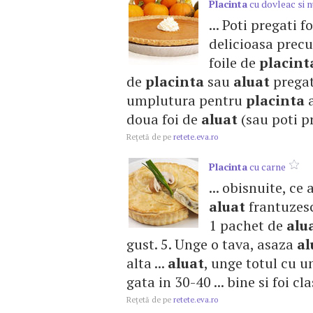
Placinta
cu dovleac si n
... Poti pregati 
delicioasa precu
foile de
placint
de
placinta
sau
aluat
pregati
umplutura pentru
placinta
a
doua foi de
aluat
(sau poti pr
Reţetă de pe
retete.eva.ro
Placinta
cu carne
... obisnuite, ce
aluat
frantuzesc
1 pachet de
alu
gust. 5. Unge o tava, asaza
al
alta ...
aluat
, unge totul cu 
gata in 30-40 ... bine si foi cla
Reţetă de pe
retete.eva.ro