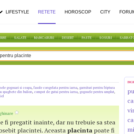
n vârstă
de dureroasă este investigația
LIFESTYLE
RETETE
HOROSCOP
CITY
FORU
ORBE
SALATE
MANCARURI
DESERT
PASTE
SOSURI
SARBAT
ING
nele gogosari si ceapa
,
fasole congelata pentru iarna
,
garnituri pentru friptura
pu
ru spaghete din bulion
,
compot de gutui pentru iarna
,
gogosele pentru umplut
,
iel
ca
vi
ghinare
ca
 fi pregatit inainte, dar nu trebuie sa stea
mi
eosebit placintei. Aceasta
placinta
poate fi