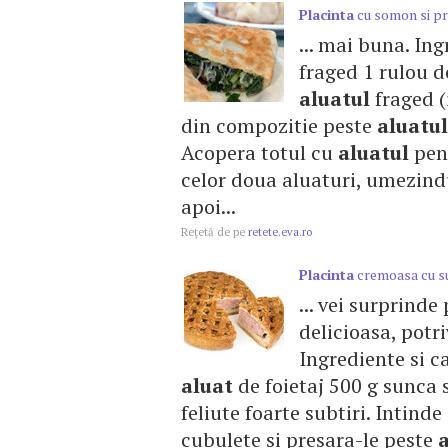
Placinta
cu somon si p
... mai buna. Ing
fraged 1 rulou de
aluatul
fraged (
din compozitie peste
aluatul
Acopera totul cu
aluatul
pen
celor doua aluaturi, umezindu
apoi...
Reţetă de pe
retete.eva.ro
Placinta
cremoasa cu s
... vei surprind
delicioasa, potri
Ingrediente si c
aluat
de foietaj 500 g sunca sl
feliute foarte subtiri. Intinde
cubulete si presara-le peste