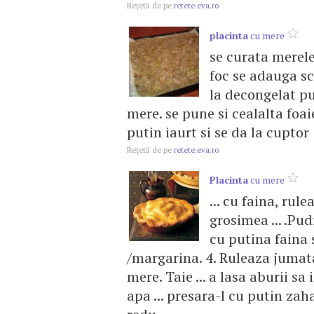
Reţetă de pe
retete.eva.ro
placinta
cu mere
se curata merele,
foc se adauga sco
la decongelat p
mere. se pune si cealalta foa
putin iaurt si se da la cuptor
Reţetă de pe
retete.eva.ro
Placinta
cu mere
... cu faina, ru
grosimea ... .Pu
cu putina faina 
/margarina. 4. Ruleaza juma
mere. Taie ... a lasa aburii sa
apa ... presara-l cu putin zah