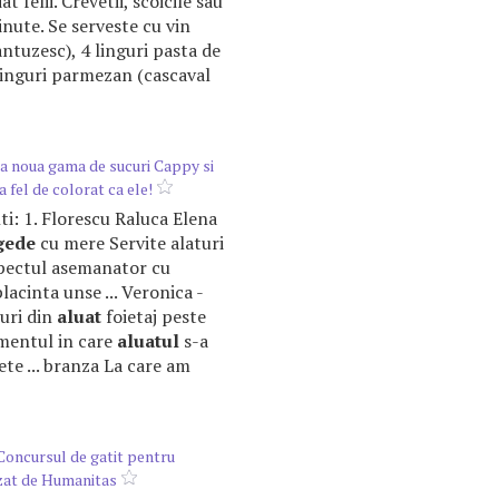
at felii. Crevetii, scoicile sau
inute. Se serveste cu vin
ntuzesc), 4 linguri pasta de
linguri parmezan (cascaval
a noua gama de sucuri Cappy si
a fel de colorat ca ele!
anti: 1. Florescu Raluca Elena
gede
cu mere Servite alaturi
aspectul asemanator cu
lacinta unse ... Veronica -
uri din
aluat
foietaj peste
omentul in care
aluatul
s-a
lete ... branza La care am
 Concursul de gatit pentru
zat de Humanitas