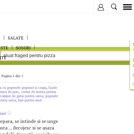
Inregistreaza
E
SALATE
ASTE
SOSURI
ITE
Pagina 1 din 1
na cu gogonele gogosari si ceapa
,
fasole
iptura de porc
,
crema de menta pentru
compot de gutui pentru iarna
,
gogosele
entru iarna
,
bait pentru miel
uri
epara, se intinde si se unge
ta ... decojesc si se asaza