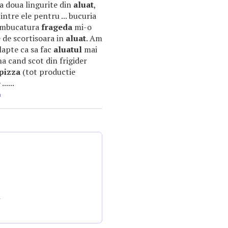
l a doua lingurite din
aluat
,
intre ele pentru ... bucuria
 imbucatura
frageda
mi-o
e de scortisoara in
aluat
. Am
 lapte ca sa fac
aluatul
mai
na cand scot din frigider
pizza
(tot productie
.....
m
a