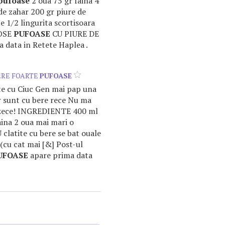
pufoase
2 oua 75 gr faina 4
 de zahar 200 gr piure de
e 1/2 lingurita scortisoara
IOSE
PUFOASE
CU PIURE DE
data in Retete Haplea .
ERE FOARTE
PUFOASE
te cu Ciuc Gen mai pap una
r sunt cu bere rece Nu ma
u zece! INGREDIENTE 400 ml
aina 2 oua mai mari o
latite cu bere se bat ouale
 (cu cat mai [&] Post-ul
UFOASE
apare prima data