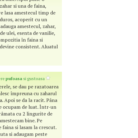
zahar si una de faina,
e lasa amestecul timp de
duros, acoperit cu un
, adauga amestecul, zahar,
de ulei, esenta de vanilie,
ompozitia în faina si
devine consistent. Aluatul
ere
pufoasa
si gustoasa
rele, se dau pe razatoarea
alesc împreuna cu zaharul
a. Apoi se da la racit. Pâna
e ocupam de luat. Într-un
âmata cu 2 lingurite de
 amestecam bine. Pe
faina si lasam la crescut.
duta si adaugam peste