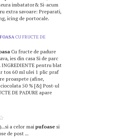
eura imbatator& Si-acum
u extra savoare: Preparati,
g, icing de portocale.
FOASA
CU FRUCTE DE
oasa
Cu fructe de padure
va, ies din casa Si de parc
e. INGREDIENTE pentru blat
r tos 60 ml ulei 1 plic praf
re proaspete (afine,
 ciocolata 50 % [&] Post-ul
CTE DE PADURE apare
P)...si a celor mai
pufoase
si
se de post ...