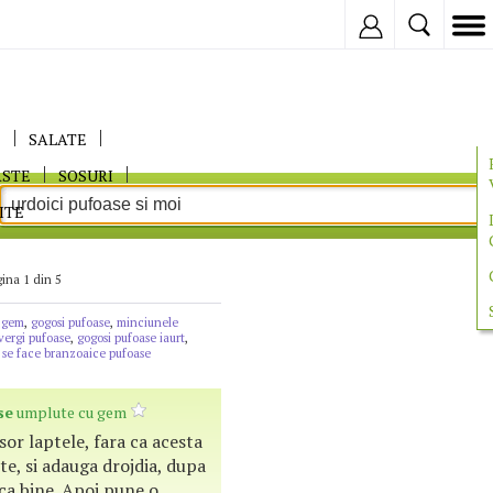
Inregistreaza
E
SALATE
ASTE
SOSURI
ITE
ina 1 din 5
u gem
,
gogosi pufoase
,
minciunele
vergi pufoase
,
gogosi pufoase iaurt
,
se face branzoaice pufoase
se
umplute cu gem
sor laptele, fara ca acesta
nte, si adauga drojdia, dupa
ca bine. Apoi pune o