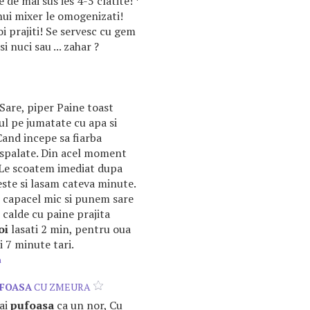
e de mai sus ies 4-5 clatite! *
nui mixer le omogenizati!
i prajiti! Se servesc cu gem
i nuci sau ... zahar ?
 Sare, piper Paine toast
l pe jumatate cu apa si
and incepe sa fiarba
spalate. Din acel moment
. Le scoatem imediat dupa
ste si lasam cateva minute.
 capacel mic si punem sare
 calde cu paine prajita
oi
lasati 2 min, pentru oua
i 7 minute tari.
m
FOASA
CU ZMEURA
ai
pufoasa
ca un nor, Cu