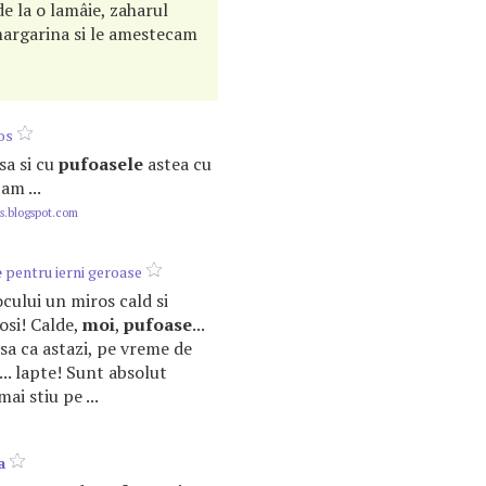
e la o lamâie, zaharul
 margarina si le amestecam
os
Asa si cu
pufoasele
astea cu
am ...
s.blogspot.com
e
pentru ierni geroase
locului un miros cald si
osi! Calde,
moi
,
pufoase
...
sa ca astazi, pe vreme de
.. lapte! Sunt absolut
mai stiu pe ...
a