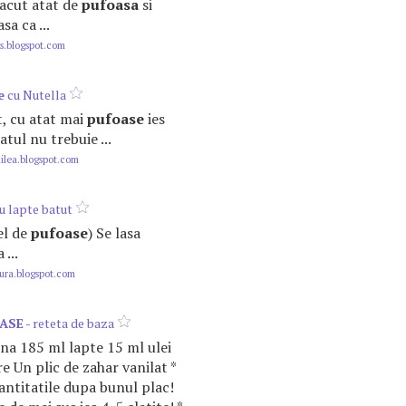
a facut atat de
pufoasa
si
sa ca ...
s.blogspot.com
e
cu Nutella
it, cu atat mai
pufoase
ies
atul nu trebuie ...
lea.blogspot.com
cu lapte batut
fel de
pufoase
) Se lasa
 ...
ura.blogspot.com
ASE
- reteta de baza
ina 185 ml lapte 15 ml ulei
e Un plic de zahar vanilat *
cantitatile dupa bunul plac!