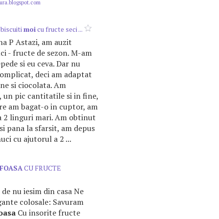
ura.blogspot.com
 biscuiti
moi
cu fructe seci ...
na P Astazi, am auzit
ci - fructe de sezon. M-am
epede si eu ceva. Dar nu
omplicat, deci am adaptat
ne si ciocolata. Am
un pic cantitatile si in fine,
are am bagat-o in cuptor, am
a 2 linguri mari. Am obtinut
 si pana la sfarsit, am depus
i cu ajutorul a 2 ...
FOASA
CU FRUCTE
 de nu iesim din casa Ne
gante colosale: Savuram
oasa
Cu insorite fructe