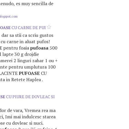
enudo, es muy sencilla de
blogspot.com
FOASE
CU CARNE DE PUI
dar sa stii ca scriu gustos
 cu carne in aluat pufos!
 pentru foaia
pufoasa
500
l lapte 30 g drojdie
merei 2 linguri zahar 1 ou +
iente pentru umplutura 100
 PLACINTE
PUFOASE
CU
a in Retete Haplea .
SE
CU PIURE DE DOVLEAC SI
 dor de vara, Vremea rea ma
i, Imi mai indulcesc starea
se cu dovleac si nuci.