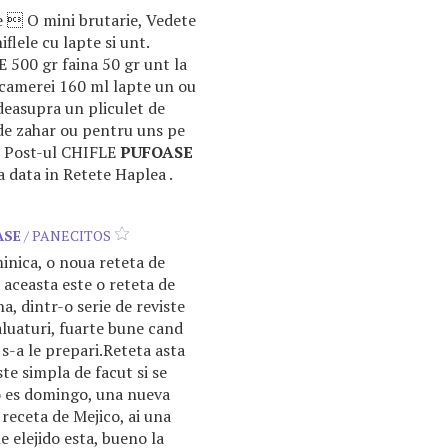
e  O mini brutarie, Vedete
iflele cu lapte si unt.
500 gr faina 50 gr unt la
camerei 160 ml lapte un ou
deasupra un pliculet de
 de zahar ou pentru uns pe
 Post-ul CHIFLE
PUFOASE
data in Retete Haplea .
ASE
/ PANECITOS
nica, o noua reteta de
 aceasta este o reteta de
a, dintr-o serie de reviste
luaturi, fuarte bune cand
e s-a le prepari.Reteta asta
te simpla de facut si se
 es domingo, una nueva
 receta de Mejico, ai una
e elejido esta, bueno la