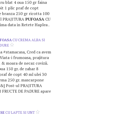
u blat 4 oua 150 gr faina
it 1 plic praf de copt
 branza 250 gr ricotta 100
-ul PRAJITURA
PUFOASA
CU
a data in Retete Haplea .
FOASA
CU CREMA ALBA SI
ADURE
sa #stamacasa, Cred ca avem
 Viata-i frumoasa, prajitura
a & moara de necaz covizii.
a 150 gr. de zahar 8
 praf de copt 40 ml ulei 30
rema 250 gr. mascarpone
u [&] Post-ul PRAJITURA
 FRUCTE DE PADURE apare
SE
CU LAPTE SI UNT