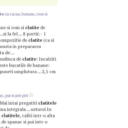
ite
cu cacao, banane, rom si
anane si rom si
clatite
de
.si la fel ... 8 portii: - 1
compozitie de
clatite
(ca si
s consta in prepararea
a de ...
 budinca de
clatite
: Incalziti
peste bucatile de banane:
puneti umplutura ... 2,5 cm
, pui si piri piri
. Mai intai pregatiti
clatitele
ina integrala ... usturoi In
i
clatitele
, caliti intr-o alta
.. de spanac si pui intr-o