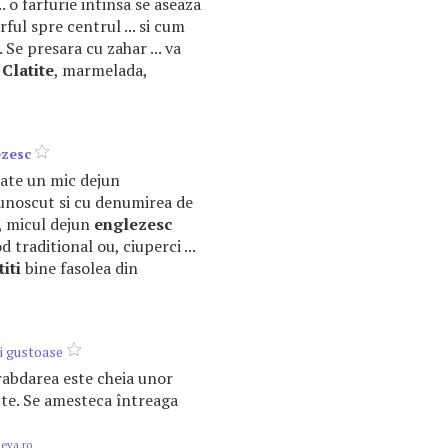
.. o farfurie intinsa se aseaza
rful spre centrul ... si cum
Se presara cu zahar ... va
-
Clatite
, marmelada,
ezesc
cate un mic dejun
Cunoscut si cu denumirea de
t, micul dejun
englezesc
 traditional ou, ciuperci ...
titi
bine fasolea din
i gustoase
 rabdarea este cheia unor
te. Se amesteca întreaga
.eva.ro