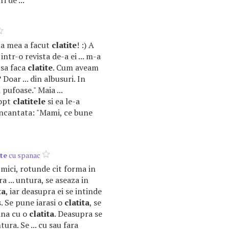
i de ...
tita mea a facut
clatite
! :) A
intr-o revista de-a ei ... m-a
 sa faca
clatite
. Cum aveam
 Doar ... din albusuri. In
 pufoase." Maia ...
copt
clatitele
si ea le-a
 incantata: "Mami, ce bune
ite
cu spanac
mici, rotunde cit forma in
a ... untura, se aseaza in
ta
, iar deasupra ei se intinde
as. Se pune iarasi o
clatita
, se
ina cu o
clatita
. Deasupra se
ura. Se ... cu sau fara