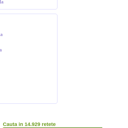
la
da
a
Cauta in 14.929 retete