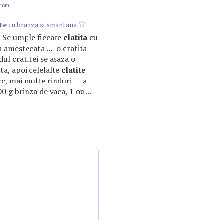
.com
ite
cu branza si smantana
a. Se umple fiecare
clatita
cu
 amestecata ... -o cratita
dul cratitei se asaza o
ta, apoi celelalte
clatite
c, mai multe rinduri ... la
00 g brinza de vaca, 1 ou ...