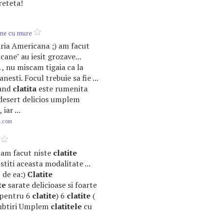
reteta!
ne cu mure
taria Americana ;) am facut
ane" au iesit grozave...
. , nu miscam tigaia ca la
esti. Focul trebuie sa fie ...
Cand
clatita
este rumenita
 desert delicios umplem
iar ...
t.com
zi am facut niste
clatite
stiti aceasta modalitate ...
 de ea:)
Clatite
te
sarate delicioase si foarte
(pentru 6
clatite
) 6
clatite
(
i subtiri Umplem
clatitele
cu