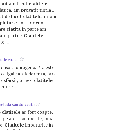
ceput am facut
clatitele
asica, am pregatit tigaia ...
at de facut
clatitele
, m-am
lutura; am ... oricum
are
clatita
in parte am
oate partile.
Clatitele
e ...
 de cirese
ufoasa si omogena. Prajeste
-o tigaie antiaderenta, fara
 La sfârsit, ornezi
clatitele
cirese ...
elada sau dulceata
e
clatitele
au fost coapte,
 pe apa ... acoperite, pina
sc.
Clatitele
impaturite in