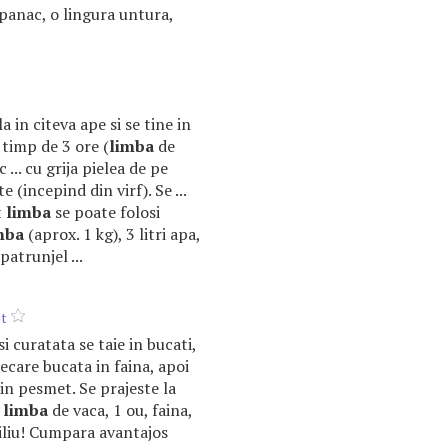
spanac, o lingura untura,
a in citeva ape si se tine in
c timp de 3 ore (
limba
de
c ... cu grija pielea de pe
e (incepind din virf). Se ...
t
limba
se poate folosi
mba
(aprox. 1 kg), 3 litri apa,
atrunjel ...
t
si curatata se taie in bucati,
iecare bucata in faina, apoi
 in pesmet. Se prajeste la
1
limba
de vaca, 1 ou, faina,
ciliu! Cumpara avantajos