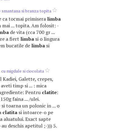
e smantana si branza topita
ie ca tocmai primisera
limba
 mai ... topita. Am folosit: -
imba
de vita (cca 700 gr ...
re a fiert
limba
si o lingura
unem bucatile de
limba
si
 cu migdale si ciocolata
ul Kadiei, Galette, crepes,
 aveti timp si ... : mica
Ingrediente: Pentru
clatite
:
50g faina ... /ulei.
e
si toarna un polonic in ... o
ca
clatita
si intoarce-o pe
ea aluatului. Exact sapte
-au deschis apetitul ;-))) 5.