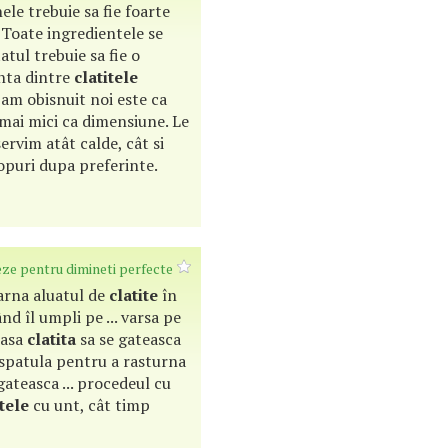
ele trebuie sa fie foarte
 Toate ingredientele se
tul trebuie sa fie o
nta dintre
clatitele
-am obisnuit noi este ca
 mai mici ca dimensiune. Le
ervim atât calde, cât si
opuri dupa preferinte.
ze pentru dimineti perfecte
oarna aluatul de
clatite
în
nd îl umpli pe ... varsa pe
lasa
clatita
sa se gateasca
o spatula pentru a rasturna
 gateasca ... procedeul cu
itele
cu unt, cât timp