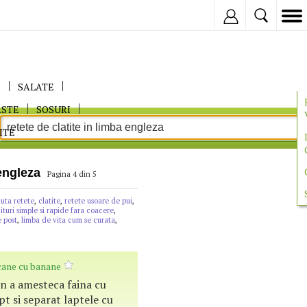
Inregistreaza
E
SALATE
ASTE
SOSURI
ITE
 engleza
Pagina 4 din 5
uta retete
,
clatite
,
retete usoare de pui
,
ituri simple si rapide fara coacere
,
e post
,
limba de vita cum se curata
,
ane cu banane
n a amesteca faina cu
pt si separat laptele cu