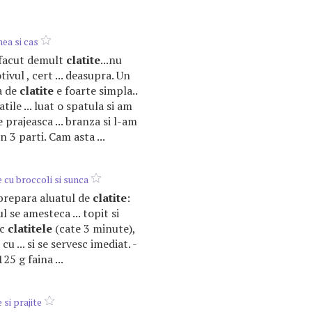
ea si cas
 facut demult
clatite
...nu
tivul , cert ... deasupra. Un
a de
clatite
e foarte simpla..
tile ... luat o spatula si am
e prajeasca ... branza si l-am
 3 parti. Cam asta ...
cu broccoli si sunca
 prepara aluatul de
clatite
:
l se amesteca ... topit si
sc
clatitele
(cate 3 minute),
u ... si se servesc imediat. -
25 g faina ...
si prajite