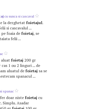
taj
cu sunca si cascaval
une la dezghetat
foietajul
.
lii si cascavalul ...
s pe foaia de
foietaj
, se
iata felii ...
ac
 aluat
foietaj
200 gr
cas 1 ou 2 linguri ... de
sam aluatul de
foietaj
sa se
estecam spanacul ...
si spanac
 ofer doar niste
foietaj
cu
c. Simplu. Asadar
 450 gr
foietaj
100 gr