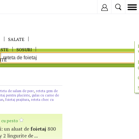
Inregistreaza
E
SALATE
ASTE
SOSURI
ITE
eteta de salam de porc
,
reteta gem de
etaj pentru placinte
,
gulas cu carne de
aun
,
foietaj prajitura
,
reteta chec cu
 cu pesto
ati: un aluat de
foietaj
800
y 2 lingurite de ...