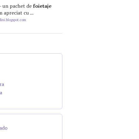
a: - un pachet de
foietaje
 apreciat cu ...
ini.blogspot.com
ra
a
cado