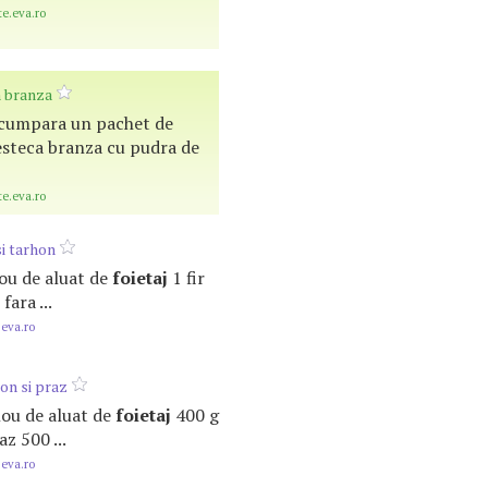
te.eva.ro
n branza
i, cumpara un pachet de
esteca branza cu pudra de
te.eva.ro
si tarhon
lou de aluat de
foietaj
1 fir
fara ...
.eva.ro
on si praz
ulou de aluat de
foietaj
400 g
z 500 ...
.eva.ro