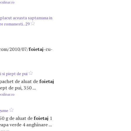
ulinar.ro
 placut aceasta saptamana in
re romanesti...29
.com/2010/07/
foietaj
-cu-
i si piept de pui
1 pachet de aluat de
foietaj
ept de pui, 350 ...
ulinar.ro
egume
 350 g de aluat de
foietaj
1
eapa verde 4 anghinare ...