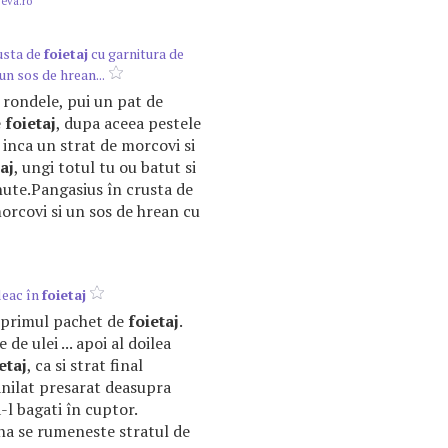
.eva.ro
usta de
foietaj
cu garnitura de
un sos de hrean...
i rondele, pui un pat de
e
foietaj
, dupa aceea pestele
inca un strat de morcovi si
aj
, ungi totul tu ou batut si
nute.Pangasius în crusta de
orcovi si un sos de hrean cu
leac în
foietaj
ti primul pachet de
foietaj
.
de ulei ... apoi al doilea
etaj
, ca si strat final
vanilat presarat deasupra
a-l bagati în cuptor.
pâna se rumeneste stratul de