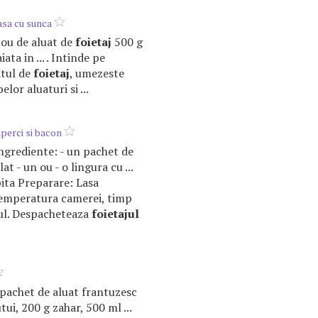
asa cu sunca
ulou de aluat de
foietaj
500 g
ata in ... . Intinde pe
atul de
foietaj
, umezeste
lor aluaturi si ...
uperci si bacon
 Ingrediente: - un pachet de
t - un ou - o lingura cu ...
ita Preparare: Lasa
emperatura camerei, timp
alul. Despacheteaza
foietajul
 1 pachet de aluat frantuzesc
utui, 200 g zahar, 500 ml ...