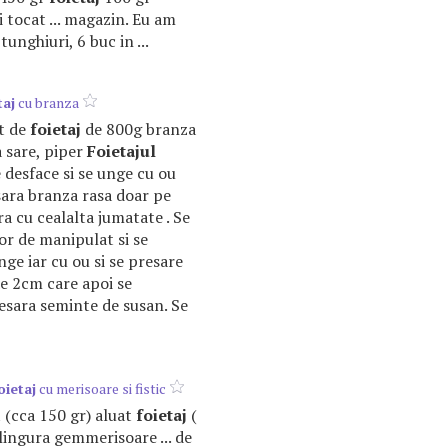
i tocat ... magazin. Eu am
tunghiuri, 6 buc in ...
taj
cu branza
t de
foietaj
de 800g branza
 sare, piper
Foietajul
 desface si se unge cu ou
sara branza rasa doar pe
ra cu cealalta jumatate . Se
sor de manipulat si se
nge iar cu ou si se presare
 de 2cm care apoi se
resara seminte de susan. Se
oietaj
cu merisoare si fistic
 (cca 150 gr) aluat
foietaj
(
 lingura gemmerisoare ... de