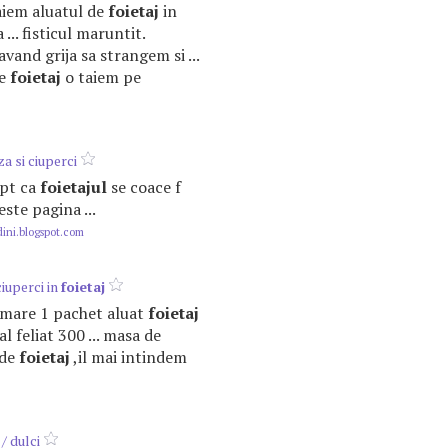
aiem aluatul de
foietaj
in
... fisticul maruntit.
avand grija sa strangem si ...
de
foietaj
o taiem pe
a si ciuperci
 pt ca
foietajul
se coace f
ste pagina ...
ini.blogspot.com
ciuperci in
foietaj
i mare 1 pachet aluat
foietaj
l feliat 300 ... masa de
 de
foietaj
,il mai intindem
/ dulci