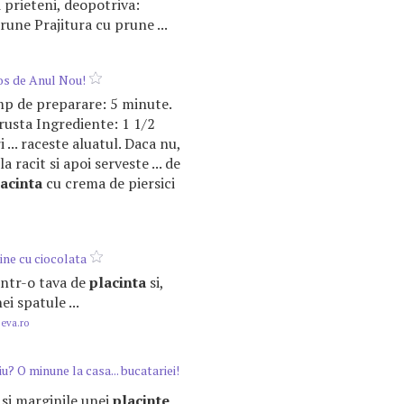
si prieteni, deopotriva:
rune Prajitura cu prune ...
s de Anul Nou!
Timp de preparare: 5 minute.
rusta Ingrediente: 1 1/2
i ... raceste aluatul. Daca nu,
la racit si apoi serveste ... de
acinta
cu crema de piersici
ine cu ciocolata
 intr-o tava de
placinta
si,
ei spatule ...
.eva.ro
iu? O minune la casa... bucatariei!
a si marginile unei
placinte