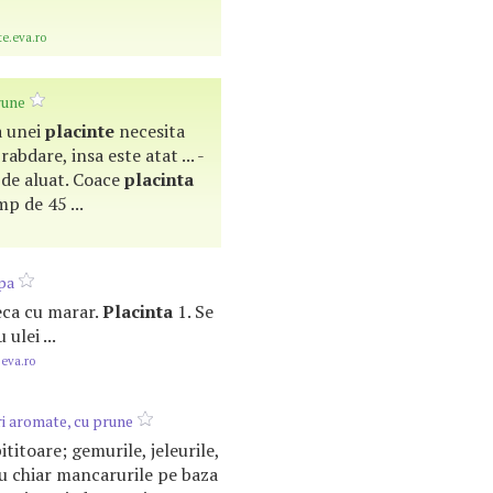
te.eva.ro
rune
a unei
placinte
necesita
rabdare, insa este atat ... -
 de aluat. Coace
placinta
mp de 45 ...
pa
teca cu marar.
Placinta
1. Se
ulei ...
.eva.ro
ri aromate, cu prune
pititoare; gemurile, jeleurile,
u chiar mancarurile pe baza