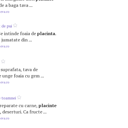
de a baga tava ...
.eva.ro
 de pui
 Se intinde foaia de
placinta
.
jumatate din ...
.eva.ro
a suprafata, tava de
Se unge foaia cu gem ...
.eva.ro
e toamnei
 preparate cu carne,
placinte
, deserturi. Ca fructe ...
.eva.ro