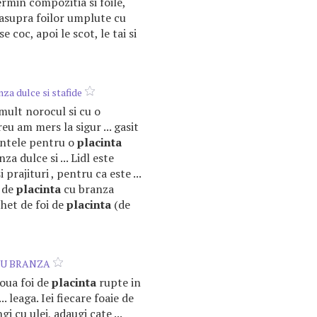
termin compozitia si foile,
easupra foilor umplute cu
 coc, apoi le scot, le tai si
za dulce si stafide
emult norocul si cu o
eu am mers la sigur ... gasit
ientele pentru o
placinta
za dulce si ... Lidl este
i prajituri , pentru ca este ...
e de
placinta
cu branza
achet de foi de
placinta
(de
U BRANZA
 doua foi de
placinta
rupte in
... leaga. Iei fiecare foaie de
ngi cu ulei, adaugi cate ...