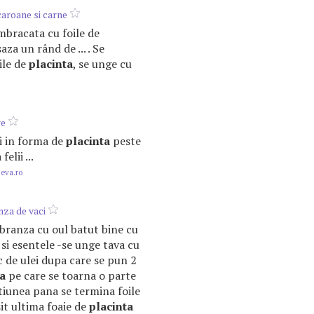
aroane si carne
 îmbracata cu foile de
aza un rând de ... . Se
ile de
placinta
, se unge cu
re
oi in forma de
placinta
peste
elii ...
.eva.ro
nza de vaci
branza cu oul batut bine cu
 si esentele -se unge tava cu
c de ulei dupa care se pun 2
ta
pe care se toarna o parte
tiunea pana se termina foile
sit ultima foaie de
placinta