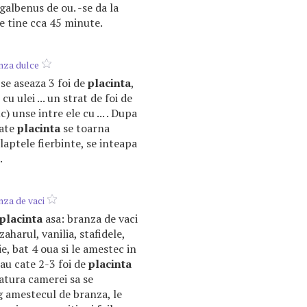
 galbenus de ou. -se da la
se tine cca 45 minute.
nza dulce
 se aseaza 3 foi de
placinta
,
cu ulei ... un strat de foi de
c) unse intre ele cu ... . Dupa
oate
placinta
se toarna
laptele fierbinte, se inteapa
.
nza de vaci
placinta
asa: branza de vaci
aharul, vanilia, stafidele,
e, bat 4 oua si le amestec in
iau cate 2-3 foi de
placinta
atura camerei sa se
g amestecul de branza, le