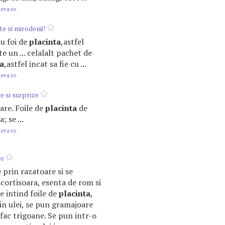
.eva.ro
e si mirodenii!
cu foi de
placinta
,astfel
te un ... celalalt pachet de
ta
,astfel incat sa fie cu ...
.eva.ro
e si surprize
 sare. Foile de
placinta
de
; se ...
.eva.ro
re
 prin razatoare si se
cortisoara, esenta de rom si
e intind foile de
placinta
,
in ulei, se pun gramajoare
 fac trigoane. Se pun intr-o