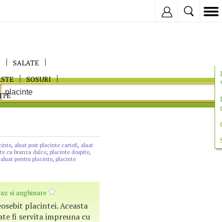
Inregistreaza
E
SALATE
ASTE
SOSURI
ITE
cinte
,
aluat post placinte cartofi
,
aluat
nte cu branza dulce
,
placinte dospite
,
,
aluat pentru placinte
,
placinte
az si anghinare
eosebit placintei. Aceasta
te fi servita impreuna cu