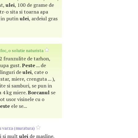
nt,
ulei
, 100 de grame de
ntr-o sita si toarna apa
e in putin
ulei
, ardeiul gras
foc, o solutie naturista
2 frunzulite de tarhon,
dupa gust.
Peste
... de
 linguri de
ulei
, cate o
tar, miere, crenguta ... ),
te si samburi, se pun in
a 4 kg miere.
Borcanul
se
cot usor visinele cu o
este
ele se...
u varza (muratura)
ai si mult
ulei
de masline,