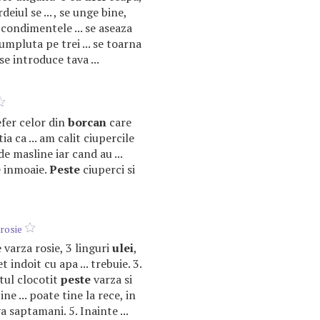
eiul se ... , se unge bine,
 condimentele ... se aseaza
umpluta pe trei ... se toarna
e introduce tava ...
refer celor din
borcan
care
ia ca ... am calit ciupercile
e masline iar cand au ...
e inmoaie.
Peste
ciuperci si
 rosie
e varza rosie, 3 linguri
ulei
,
 indoit cu apa ... trebuie. 3.
tul clocotit
peste
varza si
ne ... poate tine la rece, in
 saptamani. 5. Inainte ...