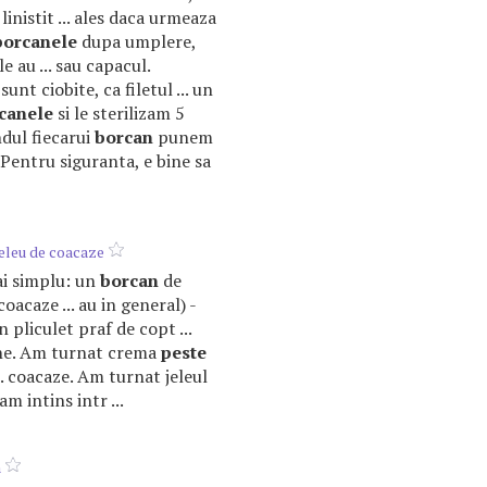
 linistit ... ales daca urmeaza
borcanele
dupa umplere,
e au ... sau capacul.
sunt ciobite, ca filetul ... un
canele
si le sterilizam 5
ndul fiecarui
borcan
punem
 Pentru siguranta, e bine sa
eleu de coacaze
mai simplu: un
borcan
de
acaze ... au in general) -
n pliculet praf de copt ...
ne. Am turnat crema
peste
.. coacaze. Am turnat jeleul
m intins intr ...
m