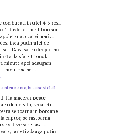
tie ton bucati in
ulei
4-6 rosii
lci 1 dovlecel mic 1
borcan
poletana 3 catei mari ...
olosi inca putin
ulei
de
teasca. Daca sare
ulei
putem
n 4 si la sfarsit tonul.
eva minute apoi adaugam
a minute sa se ...
m
uni cu menta, busuioc si chilli
sati-l la macerat
peste
 zi dimineata, scoateti ...
ceata se toarna in
borcane
 la cuptor, se rastoarna
se videze si se lasa ...
eata, puteti adauga putin