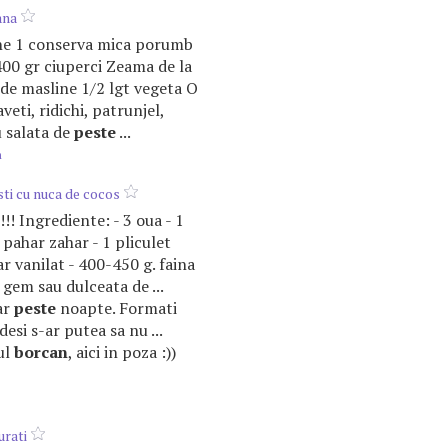
ana
liene 1 conserva mica porumb
00 gr ciuperci Zeama de la
de masline 1/2 lgt vegeta O
raveti, ridichi, patrunjel,
 salata de
peste
...
m
sti cu nuca de cocos
i!!! Ingrediente: - 3 oua - 1
 pahar zahar - 1 pliculet
har vanilat - 400-450 g. faina
gem sau dulceata de ...
ar
peste
noapte. Formati
desi s-ar putea sa nu ...
ul
borcan
, aici in poza :))
urati