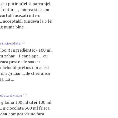
re sau putin
ulei
si patrunjel,
i natur ... , mierea si le-am
cartofii asezati intr-o
.. acceptabil (undeva la 3 lei
g numa bine ...
e si ciocolata
eloc!!! Ingrediente: - 100 ml.
u zahar - 1 cana apa ... cu
reaca
peste
ele sau cu
cu lichidul pretios din acest
 :)) ...iar ... de chec unsa
a. Eu ...
olata si visine
0 g faina 100 ml
ulei
100 ml
.. g ciocolata 300 ml frisca
rcan
compot visine fara