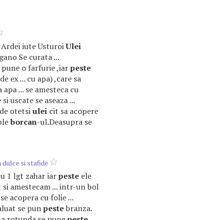
i) Ardei iute Usturoi
Ulei
ano Se curata ...
 pune o farfurie ,iar
peste
e ex ... cu apa) ,care sa
a apa ... se amesteca cu
si uscate se aseaza ...
 de otetsi
ulei
cit sa acopere
ple
borcan
-ul.Deasupra se
dulce si stafide
cu 1 lgt zahar iar
peste
ele
 si amestecam ... intr-un bol
 se acopera cu folie ...
aluat se pun
peste
branza.
rma rotunda se pune
peste