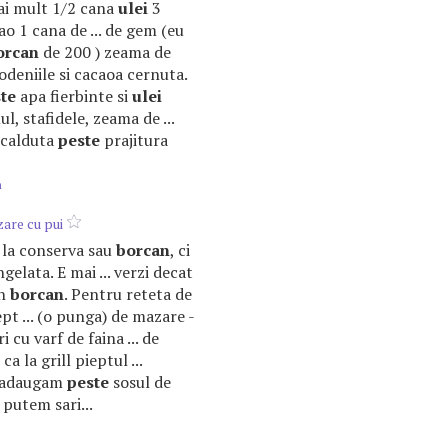
mai mult 1/2 cana
ulei
3
ao 1 cana de ... de gem (eu
orcan
de 200 ) zeama de
irodeniile si cacaoa cernuta.
te
apa fierbinte si
ulei
, stafidele, zeama de ...
 calduta
peste
prajitura
m
are cu pui
e la conserva sau
borcan
, ci
elata. E mai ... verzi decat
in
borcan
. Pentru reteta de
iept ... (o punga) de mazare -
i cu varf de faina ... de
 ca la grill pieptul ...
l adaugam
peste
sosul de
, putem sari...