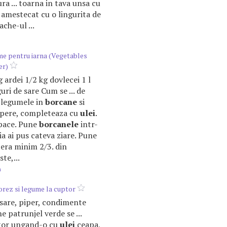
a ... toarna in tava unsa cu
. amestecat cu o lingurita de
che-ul ...
me pentru iarna (Vegetables
er)
kg ardei 1/2 kg dovlecei 1 l
uri de sare Cum se ... de
 legumele in
borcane
si
acopere, completeaza cu
ulei
.
pace. Pune
borcanele
intr-
ia ai pus cateva ziare. Pune
pera minim 2/3. din
te,...
m
 orez si legume la cuptor
i sare, piper, condimente
e patrunjel verde se ...
tor ungand-o cu
ulei
ceapa,