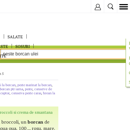
Inregistreaza
E
SALATE
ASTE
SOSURI
ITE
n 5
i la borcan
,
peste marinat la borcan
,
 borcan ptr iarna
,
peste
,
conserve de
 cuptor
,
conserva peste caras
,
hrean la
roccoli si crema de smantana
n broccoli, un
borcan
de
ua oua, 100 ... rosu, mare,