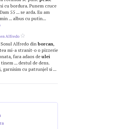
ini cu bordura. Punem cruce
Dam 55 ... se arda. Eu am
min ... albus cu putin...
m
ken Alfredo
ea Sosul Alfredo din
borcan
,
tea mi-a stranit-o o pizzerie
flonata, fara adaos de
ulei
l tinem ... destul de dens.
 garnisim cu patrunjel si ...
u
ra