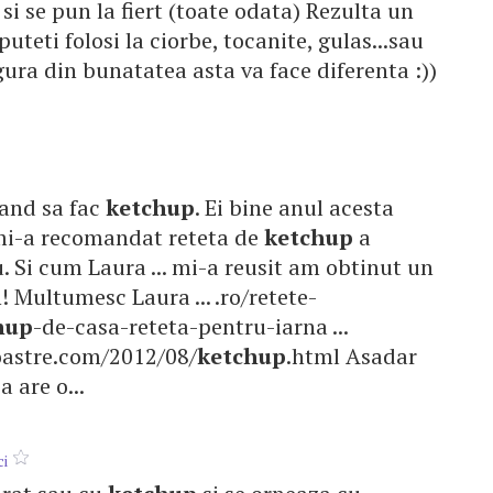
i se pun la fiert (toate odata) Rezulta un
 puteti folosi la ciorbe, tocanite, gulas...sau
gura din bunatatea asta va face diferenta :))
rcand sa fac
ketchup
. Ei bine anul acesta
 mi-a recomandat reteta de
ketchup
a
. Si cum Laura ... mi-a reusit am obtinut un
 Multumesc Laura ... .ro/retete-
hup
-de-casa-reteta-pentru-iarna ...
oastre.com/2012/08/
ketchup
.html Asadar
 are o...
ci