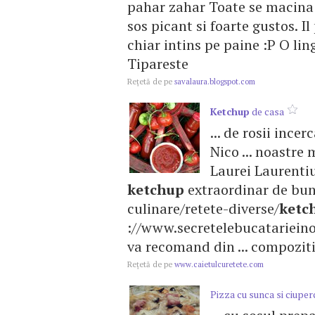
pahar zahar Toate se macina s
sos picant si foarte gustos. Il
chiar intins pe paine :P O lin
Tipareste
Reţetă de pe
savalaura.blogspot.com
Ketchup
de casa
... de rosii ince
Nico ... noastre
Laurei Laurentiu
ketchup
extraordinar de bun!
culinare/retete-diverse/
ketc
://www.secretelebucatariein
va recomand din ... compozitia
Reţetă de pe
www.caietulcuretete.com
Pizza cu sunca si ciuper