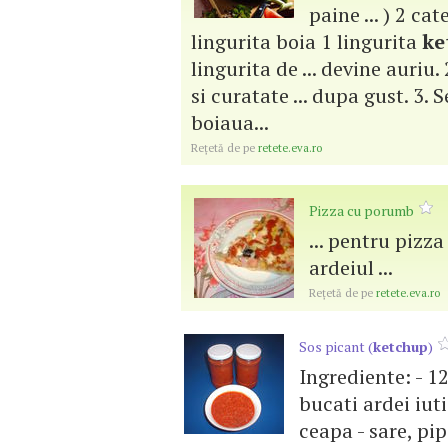
paine ... ) 2 ca
lingurita boia 1 lingurita
ke
lingurita de ... devine auriu.
si curatate ... dupa gust. 3.
boiaua...
Reţetă de pe
retete.eva.ro
Pizza cu porumb
... pentru pizz
ardeiul ...
Reţetă de pe
retete.eva.ro
Sos picant (
ketchup
)
Ingrediente: - 12
bucati ardei iuti
ceapa - sare, pip