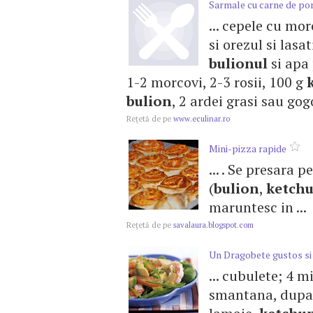
Sarmale cu carne de por
... cepele cu mo
si orezul si lasat
bulionul
si apa 
1-2 morcovi, 2-3 rosii, 100 g
bulion
, 2 ardei grasi sau gogo
Reţetă de pe
www.eculinar.ro
Mini-pizza rapide
... . Se presara 
(
bulion
,
ketch
maruntesc in ...
Reţetă de pe
savalaura.blogspot.com
Un Dragobete gustos si p
... cubulete; 4 
smantana, dupa g