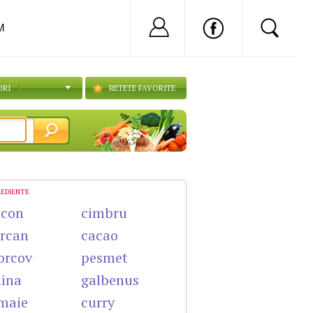
Nu ai cont?
Inregistreaza-
M
ORI
RETETE FAVORITE
REDIENTE
acon
cimbru
rcan
cacao
orcov
pesmet
lina
galbenus
maie
curry