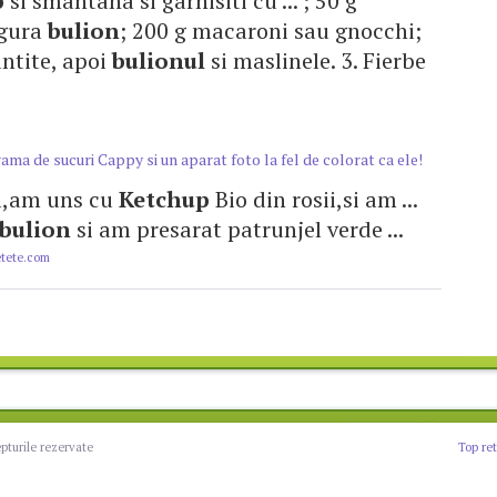
p
si smantana si garnisiti cu ... ; 50 g
ngura
bulion
; 200 g macaroni sau gnocchi;
runtite, apoi
bulionul
si maslinele. 3. Fierbe
ma de sucuri Cappy si un aparat foto la fel de colorat ca ele!
rul,am uns cu
Ketchup
Bio din rosii,si am ...
bulion
si am presarat patrunjel verde ...
tete.com
epturile rezervate
Top re