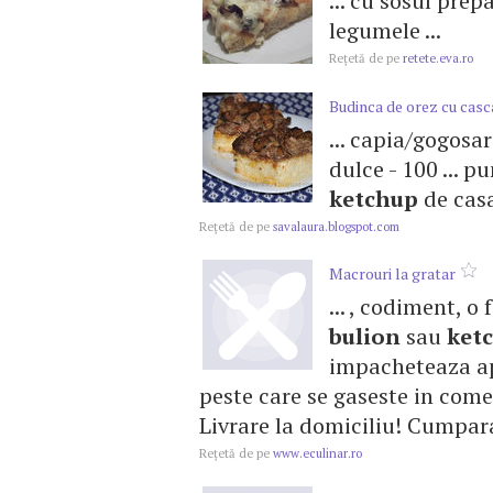
... cu sosul pre
legumele ...
Reţetă de pe
retete.eva.ro
Budinca de orez cu cascav
... capia/gogosar
dulce - 100 ... p
ketchup
de casa
Reţetă de pe
savalaura.blogspot.com
Macrouri la gratar
... , codiment, o
bulion
sau
ket
impacheteaza apo
peste care se gaseste in come
Livrare la domiciliu! Cumpara
Reţetă de pe
www.eculinar.ro