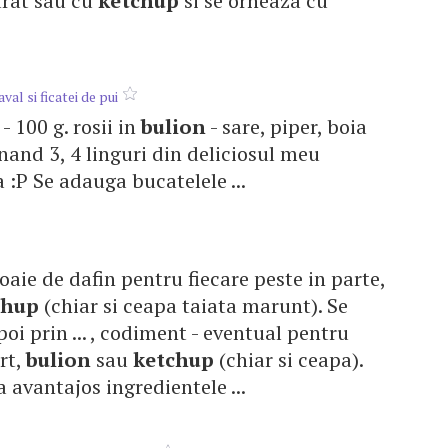
parat sau cu
ketchup
si se orneaza cu
al si ficatei de pui
 - 100 g. rosii in
bulion
- sare, piper, boia
unand 3, 4 linguri din deliciosul meu
 :P Se adauga bucatelele ...
 foaie de dafin pentru fiecare peste in parte,
chup
(chiar si ceapa taiata marunt). Se
i prin ... , codiment - eventual pentru
rt,
bulion
sau
ketchup
(chiar si ceapa).
 avantajos ingredientele ...