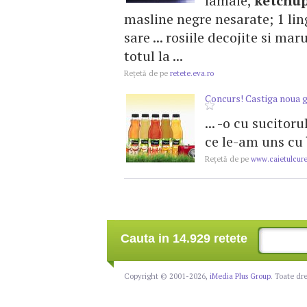
lamaie,
ketchu
masline negre nesarate; 1 li
sare ... rosiile decojite si ma
totul la ...
Reţetă de pe
retete.eva.ro
Concurs! Castiga noua ga
... -o cu sucito
ce le-am uns cu
Reţetă de pe
www.caietulcure
Cauta in 14.929 retete
Copyright © 2001-2026,
iMedia Plus Group
. Toate dr