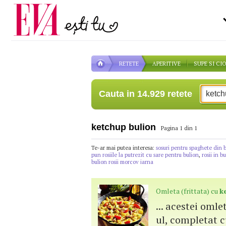
Carieră
pe măsură ce înaintezi î
Actualitate
RETETE
APERITIVE
SUPE SI CI
Cauta in 14.929 retete
ketchup bulion
Pagina 1 din 1
Te-ar mai putea interesa:
sosuri pentru spaghete din 
pun rosiile la putrezit cu sare pentru bulion
,
rosii in b
bulion rosii morcov iarna
Omleta (frittata) cu
k
... acestei omle
ul, completat 