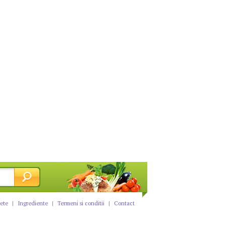
tete
|
Ingrediente
|
Termeni si conditii
|
Contact