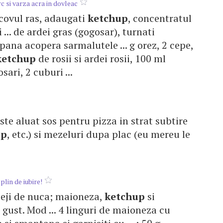
c si varza acra in dovleac
rcovul ras, adaugati
ketchup
, concentratul
i ... de ardei gras (gogosar), turnati
pana acopera sarmalutele ... g orez, 2 cepe,
ketchup
de rosii si ardei rosii, 100 ml
sari, 2 cuburi ...
peste aluat sos pentru pizza in strat subtire
up
, etc.) si mezeluri dupa plac (eu mereu le
lin de iubire!
mieji de nuca; maioneza,
ketchup
si
ust. Mod ... 4 linguri de maioneza cu