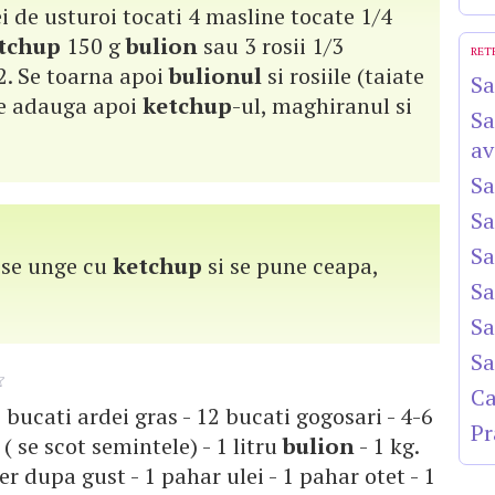
tei de usturoi tocati 4 masline tocate 1/4
tchup
150 g
bulion
sau 3 rosii 1/3
RET
 2. Se toarna apoi
bulionul
si rosiile (taiate
Sa
 Se adauga apoi
ketchup
-ul, maghiranul si
Sa
av
Sa
Sa
Sa
a se unge cu
ketchup
si se pune ceapa,
Sa
Sa
Sa
Ca
 bucati ardei gras - 12 bucati gogosari - 4-6
Pr
 ( se scot semintele) - 1 litru
bulion
- 1 kg.
er dupa gust - 1 pahar ulei - 1 pahar otet - 1