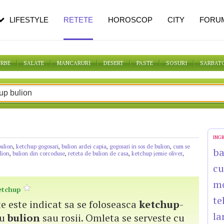
n vârstă
de dureroasă este investigația
LIFESTYLE
RETETE
HOROSCOP
CITY
FORU
ORBE
SALATE
MANCARURI
DESERT
PASTE
SOSURI
SARBAT
ING
bulion
,
ketchup gogosari
,
bulion ardei capia
,
gogosari in sos de bulion
,
cum se
b
ulion
,
bulion din corcoduse
,
reteta de bulion de casa
,
ketchup jemie oliver
,
cu
m
etchup
te
te este indicat sa se foloseasca
ketchup
-
la
cu
bulion
sau rosii. Omleta se serveste cu