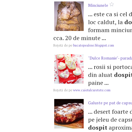
Minciunele
... este ca si cel
loc caldut, la
do
formam minciune
cca. 20 de minute ...
Reţetă de pe
bucatepealese.blogspot.com
"Dulce Romanie"- parada 
... rosii si port
din aluat
dospi
paine ...
Reţetă de pe
www.caietulcuretete.com
Galuste pe pat de caps
... desert foarte 
pe jeleu de capsu
dospit
aproximat