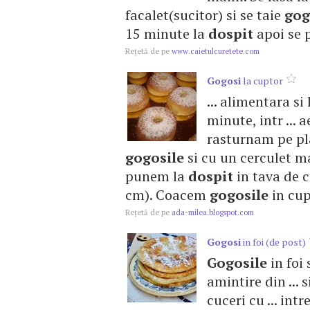
facalet(sucitor) si se taie
gog
15 minute la
dospit
apoi se pr
Reţetă de pe
www.caietulcuretete.com
Gogosi
la cuptor
... alimentara s
minute, intr ... 
rasturnam pe pl
gogosile
si cu un cerculet ma
punem la
dospit
in tava de c
cm). Coacem
gogosile
in cupt
Reţetă de pe
ada-milea.blogspot.com
Gogosi
in foi (de post)
Gogosile
in foi 
amintire din ... s
cuceri cu ... in