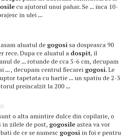
osile
cu ajutorul unui pahar. Se ... inca 10-
ajesc in ulei ...
i lasam aluatul de
gogosi
sa dospeasca 90
aer rece. Dupa ce aluatul a
dospit
, il
anul de ... rotunde de cca 5-6 cm, decupam
i ... , decupam centrul fiecarei
gogosi
. Le
uptor tapetata cu hartie ... un spatiu de 2-3
orul preincalzit la 200 ...
sunt o alta amintire dulce din copilarie, o
i in zilele de post,
gogosile
astea va vor
trebati de ce se numesc
gogosi
in foi e pentru