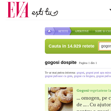
Carieră
pe măsură ce înaintezi î
Actualitate
RETETE
APERITIVE
SUPE SI CI
Cauta in 14.929 retete
gogosi dospite
Pagina 1 din 1
Te-ar mai putea interesa:
gogosi
,
gogosi post apa mine
gogosi pufoase cu gem
,
gogosi cu lingura
,
gogosi pufo
Gogosi
vegetariene l
... omogen, pe c
de ... . Cu aju