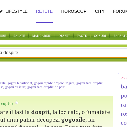
n vârstă
de dureroasă este investigația
LIFESTYLE
RETETE
HOROSCOP
CITY
FORU
ORBE
SALATE
MANCARURI
DESERT
PASTE
SOSURI
SARBAT
ING
rala
,
gogosi bicarbonat
,
gogosi rapide drojdie lingura
,
gogosi fara drojdie
,
b
ase
,
gogosi cu iaurt
,
gogosi fara drojdie de post
po
a cuptor
ra
are îl lasi la
dospit
, la loc cald, o jumatate
ro
torul unui pahar decupezi
gogosile
, iar
co