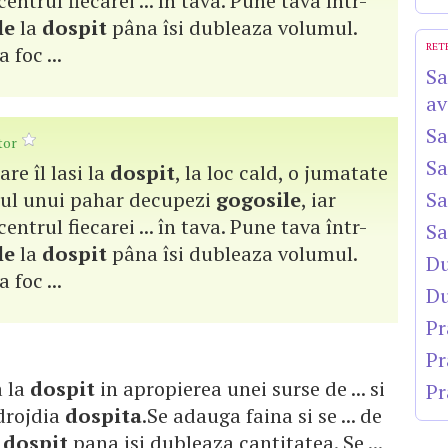
entrul fiecarei ... în tava. Pune tava într-
le
la
dospit
pâna îsi dubleaza volumul.
RET
 foc ...
Sa
av
Sa
tor
Sa
are îl lasi la
dospit
, la loc cald, o jumatate
torul unui pahar decupezi
gogosile
, iar
Sa
entrul fiecarei ... în tava. Pune tava într-
Sa
le
la
dospit
pâna îsi dubleaza volumul.
Du
 foc ...
Du
Pr
Pr
a la
dospit
in apropierea unei surse de ... si
Pr
drojdia
dospita
.Se adauga faina si se ... de
a
dospit
pana isi dubleaza cantitatea. Se ...