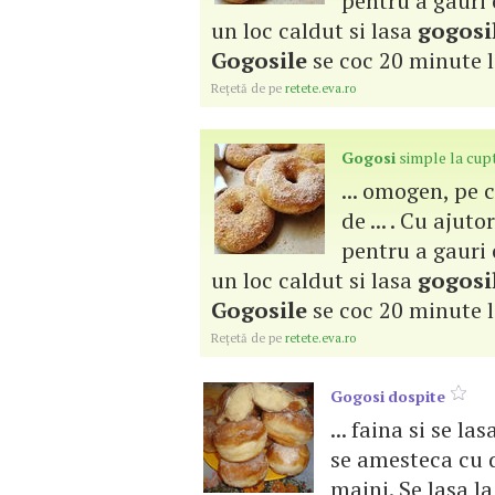
pentru a gauri c
un loc caldut si lasa
gogosi
Gogosile
se coc 20 minute la
Reţetă de pe
retete.eva.ro
Gogosi
simple la cup
... omogen, pe c
de ... . Cu aju
pentru a gauri c
un loc caldut si lasa
gogosi
Gogosile
se coc 20 minute la
Reţetă de pe
retete.eva.ro
Gogosi
dospite
... faina si se las
se amesteca cu 
maini. Se lasa l