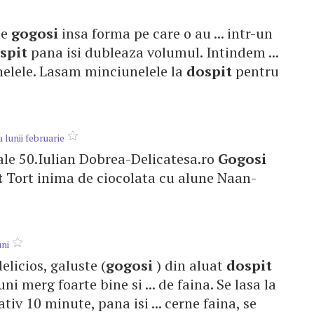
 de
gogosi
insa forma pe care o au ... intr-un
spit
pana isi dubleaza volumul. Intindem ...
lele. Lasam minciunelele la
dospit
pentru
lunii februarie
ocale 50.Iulian Dobrea-Delicatesa.ro
Gogosi
t
Tort inima de ciocolata cu alune Naan-
uni
delicios, galuste (
gogosi
) din aluat
dospit
ni merg foarte bine si ... de faina. Se lasa la
iv 10 minute, pana isi ... cerne faina, se