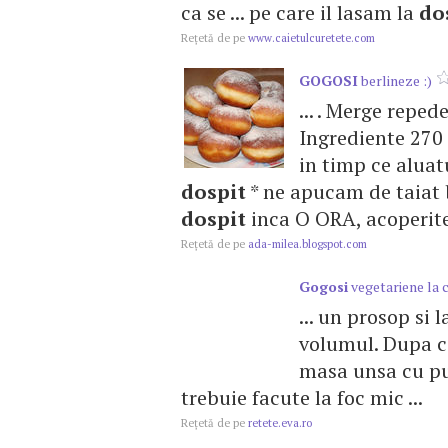
ca se ... pe care il lasam la
do
Reţetă de pe
www.caietulcuretete.com
GOGOSI
berlineze :)
... . Merge repede
Ingrediente 270 m
in timp ce aluatu
dospit
* ne apucam de taiat bu
dospit
inca O ORA, acoperite 
Reţetă de pe
ada-milea.blogspot.com
Gogosi
vegetariene la 
... un prosop si l
volumul. Dupa c
masa unsa cu puti
trebuie facute la foc mic ...
Reţetă de pe
retete.eva.ro