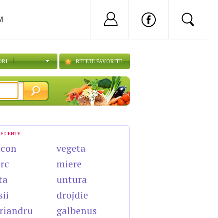
Nu ai cont?
Inregistreaza-
M
ORI
RETETE FAVORITE
REDIENTE
acon
vegeta
rc
miere
ta
untura
sii
drojdie
riandru
galbenus