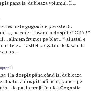
spit
pana isi dubleaza volumul. Il ...
 si ies niste
gogosi
de poveste !!!!
l ... , pe care il lasam la
dospit
O ORA ! *
l ... aliniem frumos pe blat ... * aluatul e
catele ... * astfel pregatite, le lasam la
cu un ...
cuptor
asa-l la
dospit
pâna când îsi dubleaza
e aluatul a
dospit
suficient, pune-l pe
n ... le pui la prajit în ulei.
Gogosile