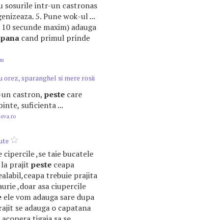
cu sosurile intr-un castronas
nizeaza. 5. Pune wok-ul ...
10 secunde maxim) adauga
i
pana
cand primul prinde
om
u orez, sparanghel si mere rosii
r-un castron,
peste
care
inte, suficienta ...
.eva.ro
ute
 cipercile ,se taie bucatele
 la prajit
peste
ceapa
ealabil,ceapa trebuie prajita
aurie ,doar asa ciupercile
e
ele vom adauga sare dupa
rajit se adauga o capatana
 acopera tigaia sa se