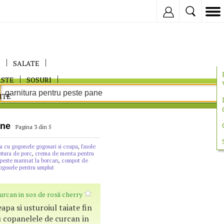
Inregistreaza
E
SALATE
ASTE
SOSURI
ITE
ane
Pagina 3 din 5
na cu gogonele gogosari si ceapa
,
fasole
iptura de porc
,
crema de menta pentru
peste marinat la borcan
,
compot de
ogosele pentru umplut
rcan in sos de rosii cherry
apa si usturoiul taiate fin
 copanelele de curcan in