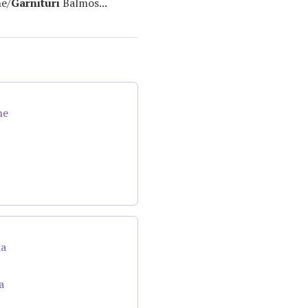
ne/
Garnituri
Balmos...
ne
da
a