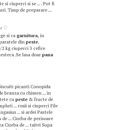
si ciuperci si se ... . Pot fi
uri. Timp de preparare ...
te
rge si ca
garnitura
, in
eparatele din
peste
.
/2 kg ciuperci 3 cefire
mesteca .Se lasa doar
pana
 Biscuiti picanti Conopida
 branza cu chimen ... in
tete cu
peste
& fructe de
luti ... rosii si ciuperci File
ngasius ... si ardei Pastele
 de ... Ciorba de perisoare
a Ciorba de ... taitei Supa