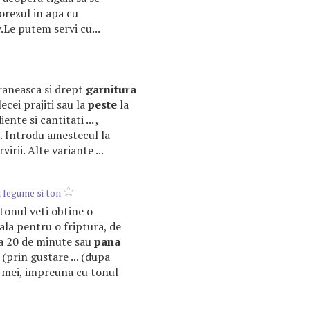
orezul in apa cu
Le putem servi cu...
araneasca si drept
garnitura
lecei prajiti sau la
peste
la
ente si cantitati ... ,
. Introdu amestecul la
rii. Alte variante ...
u legume si ton
e tonul veti obtine o
ala pentru o friptura, de
ca 20 de minute sau
pana
(prin gustare ... (dupa
mei, impreuna cu tonul