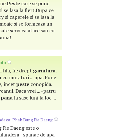
ine.
Peste
care se pune
i se lasa la fiert.Dupa ce
y si caperele si se lasa la
 moaie si se formeaza un
ate servi ca atare sau cu
buna!
ata
. Utila, fie drept
garnitura
,
 cu muraturi ... apa. Pune
e, incet
peste
conopida.
canul. Daca vrei ... -patru
a
pana
la sase luni la loc ...
ndeza: Phak Bung Fie Daeng
g Fie Daeng este o
ilandeza - spanac de apa