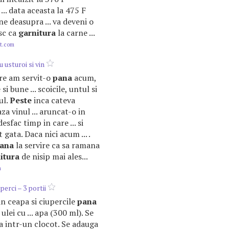
... data aceasta la 475 F
e deasupra ... va deveni o
esc ca
garnitura
la carne ...
ot.com
u usturoi si vin
care am servit-o
pana
acum,
i bune ... scoicile, untul si
ul.
Peste
inca cateva
a vinul ... aruncat-o in
esfac timp in care ... si
 gata. Daca nici acum ... .
ana
la servire ca sa ramana
itura
de nisip mai ales...
m
perci – 3 portii
tin ceapa si ciupercile
pana
ulei cu ... apa (300 ml). Se
 intr-un clocot. Se adauga