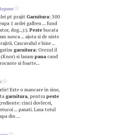
 legume
ulei pt prajit
Garnitura
: 300
eapa 1 ardei galben ... fund
or, dog...):).
Peste
bucata
m sunca ... ajuta si de niste
irii. Cascavalul e bine ...
egatim
garnitura
: Orezul il
t (Knor) si lasam
pana
cand
rocante si foarte...
i
tie! Este o mancare in sine,
ata
garnitura
, pentru
peste
rediente: cinci dovlecei,
sturoi ... pasati. Lasa totul
pa din ...
eapa