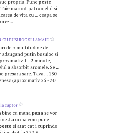
n suc propriu. Pune
peste
. Taie marunt patrunjelul si
rea de vita cu ... ceapa se
orez...
m
R CU BUSUIOC SI LAMAIE
aturi de o multitudine de
r adaugand putin busuioc si
 aproximativ 1 - 2 minute,
iul a absorbit aromele. Se ...
se presara sare. Tava ... 180
nesc (aproximativ 25 - 30
 la cuptor
ca bine cu mana
pana
se vor
ine .La urma vom pune
peste
ei atat cat i cuprinde
bil incalzit la 370 F