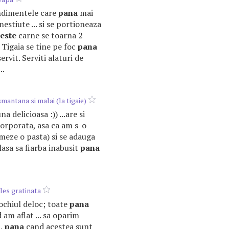
condimentele care
pana
mai
nestiute ... si se portioneaza
este
carne se toarna 2
. . Tigaia se tine pe foc
pana
ervit. Serviti alaturi de
..
smantana si malai (la tigaie)
na delicioasa :)) ...are si
orporata, asa ca am s-o
rmeze o pasta) si se adauga
lasa sa fiarba inabusit
pana
les gratinata
u ochiul deloc; toate
pana
d am aflat ... sa oparim
a,
pana
cand acestea sunt