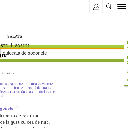
Inregistreaza
E
SALATE
ASTE
SOSURI
ITE
na 1 din 1
coduse
,
salate pentru iarna cu gogonele
lceata de fructe de soc
,
dulceata de
lceata usturoi
,
dulceata de flori de soc
,
tui
gonele
ltumita de rezultat.
e la gust cu cea de nuci