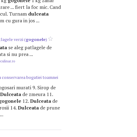
1 kg
gogonele
1 kg zahar
re ... fiert la foc mic. Cand
ocul. Turnam
dulceata
m cu gura in jos ...
lagele verzi (
gogonele
)
ata
se aleg patlagele de
a si nu prea ...
ulinar.ro
u conservarea bogatiei toamnei
Gogosari murati 9. Sirop de
Dulceata
de zmeura 11.
gogonele
12.
Dulceata
de
 rosii 14.
Dulceata
de prune
..