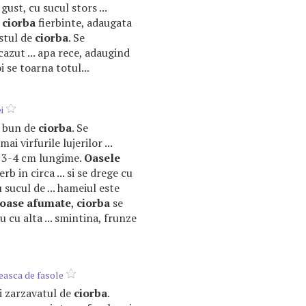
gust, cu sucul stors ...
u
ciorba
fierbinte, adaugata
estul de
ciorba
. Se
cazut ... apa rece, adaugind
i se toarna totul...
i
e bun de
ciorba
. Se
i virfurile lujerilor ...
e 3-4 cm lungime.
Oasele
erb in circa ... si se drege cu
 sucul de ... hameiul este
oase
afumate
,
ciorba
se
u cu alta ... smintina, frunze
easca de fasole
 si zarzavatul de
ciorba
.