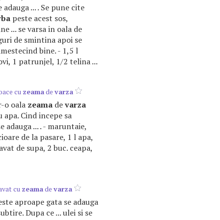
e adauga ... . Se pune cite
rba
peste acest sos,
e ... se varsa in oala de
inguri de smintina apoi se
mestecind bine. - 1,5 l
i, 1 patrunjel, 1/2 telina ...
oace cu
zeama
de
varza
r-o oala
zeama
de
varza
 apa. Cind incepe sa
e adauga ... . - maruntaie,
icioare de la pasare, 1 l apa,
avat de supa, 2 buc. ceapa,
avat cu
zeama
de
varza
l este aproape gata se adauga
ubtire. Dupa ce ... ulei si se