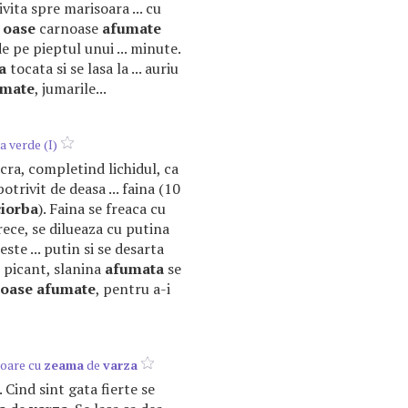
vita spre marisoara ... cu
a
oase
carnoase
afumate
de pe pieptul unui ... minute.
a
tocata si se lasa la ... auriu
umate
, jumarile...
a verde (I)
acra, completind lichidul, ca
potrivit de deasa ... faina (10
ciorba
). Faina se freaca cu
. rece, se dilueaza cu putina
ste ... putin si se desarta
 picant, slanina
afumata
se
oase
afumate
, pentru a-i
soare cu
zeama
de
varza
a. Cind sint gata fierte se