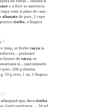
para un rintas ... fasolea si
oase
s-a fiert se amesteca
 ceapa rosie si piine de casa. -
e
afumate
de porc, 2 cepe
t pentru
ciorbe
, o lingura
a
tre timp, se fierbe
varza
in
esfacuta ... perisoare
in frunze de
varza
, se
smantana si ... (aproximativ
e porc, 200 g slanina
g, 70 g orez, 1 ou, 1 lingura
i
t, adaugand apa, daca
ciorba
a. Cand cantitatea ... , 30 ml