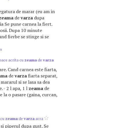
1 legatura de marar (eu am in
zeama
de
varza
dupa
ia Se pune carnea la fiert.
 rosii. Dupa 10 minute
cand fierbe se stinge si se
om
ace acrita cu
zeama
de
varza
sare. Cand carnea este fiarta,
ama
de
varza
fiarta separat,
 mararul si se lasa sa dea
. - 2 l apa, 1 l
zeama
de
de la o pasare (gaina, curcan,
 cu
zeama
de
varza
acra
a si piperul dupa gust. Se