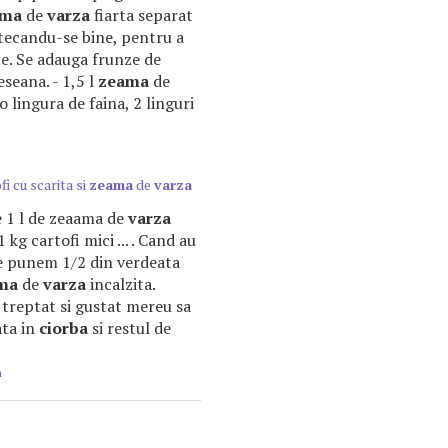
ama
de
varza
fiarta separat
tecandu-se bine, pentru a
te. Se adauga frunze de
seana. - 1,5 l
zeama
de
 lingura de faina, 2 linguri
fi cu scarita si
zeama
de
varza
be 1 l de zeaama de
varza
 kg cartofi mici ... . Cand au
e punem 1/2 din verdeata
ma
de
varza
incalzita.
treptat si gustat mereu sa
ata in
ciorba
si restul de
m