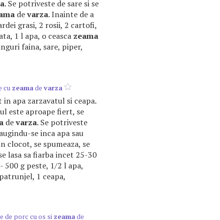
ba
. Se potriveste de sare si se
ama
de
varza
. Inainte de a
ardei grasi, 2 rosii, 2 cartofi,
ata, 1 l apa, o ceasca
zeama
inguri faina, sare, piper,
e cu
zeama
de
varza
t in apa zarzavatul si ceapa.
ul este aproape fiert, se
a
de
varza
. Se potriveste
augindu-se inca apa sau
un clocot, se spumeaza, se
se lasa sa fiarba incet 25-30
- 500 g peste, 1/2 l apa,
patrunjel, 1 ceapa,
e de porc cu os si
zeama
de