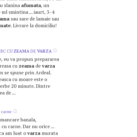
u slanina
afumata
, un
ml smintina ... iaurt, 3-4
eama
sau sare de lamaie sau
mate
. Livrare la domiciliu!
ORC CU
ZEAMA
DE
VARZA
te, eu va propun prepararea
reasa cu
zeama
de
varza
 se spune prin Ardeal.
asca cu moare este o
ierbe 20 minute. Dintre
a de ...
 carne
o mancare banala,
a
cu carne. Dar nu orice ...
 ca am luat o
varza
murata