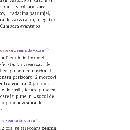
a
de
varza
. Se lasa sa dea
e pun ... verdeata, sare,
ov, 1 radacina patrunjel, 1
ma
de
varza
acra, o legatura
u! Cumpara avantajos
soare cu
zeama
de
varza
 am facut baietilor mei
ferata. Nu vreau sa ... de
-1 ceapa pentru
ciorba
-1
entru perisoare -2 morcovi
pentru
ciorba
-2 pumni si
suc de rosii (fiecare pune cat
care isi pune in ... sucul de
Apoi punem
zeama
de...
om
 cu
zeama
de
varza
 1/2 ora, se strecoara
zeama