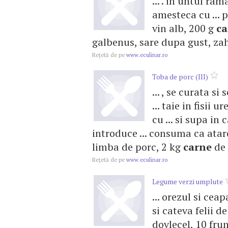
... . in untul ra
amesteca cu ... p
vin alb, 200 g
ca
galbenus, sare dupa gust, zaha
Reţetă de pe
www.eculinar.ro
Toba de porc (III)
... , se curata si 
... taie in fisii 
cu ... si supa in 
introduce ... consuma ca atar
limba de porc, 2 kg
carne
de 
Reţetă de pe
www.eculinar.ro
Legume verzi umplute
... orezul si cea
si cateva felii d
dovlecel, 10 fru