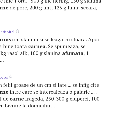
foc mic 1 ora. - 500 g file hering, 150 g slanina
rne
de porc, 200 g unt, 125 g faina secara,
r de vitel
arnea
cu slanina si se leaga cu sfoara. Apoi
da bine toata
carnea
. Se spumeaza, se
 1 kg rasol alb, 100 g slanina
afumata
, 1
..
uperci
n felii groase de un cm si late ... se infig cite
rne
intre care se intercaleaza o palarie ... . -
el de
carne
frageda, 250-300 g ciuperci, 100
er. Livrare la domiciliu ...