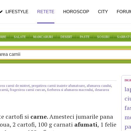
pe măsură ce înaintezi în vârstă
LIFESTYLE
RETETE
HOROSCOP
CITY
FORU
ORBE
SALATE
MANCARURI
DESERT
PASTE
SOSURI
SARBAT
ING
rea carnii de mistret
,
pregatirea carnii inainte afumatoare
,
afumarea casului
,
la
carnii
,
fragezirea carnii curcan
,
fierberea si afumarea macroului
,
desararea
ci
fa
ste cartofi si
carne
. Amesteci jumarile pana
m
 4 oua, 2 cartofi, 100 g carnati
afumati
, 1 felie
pa