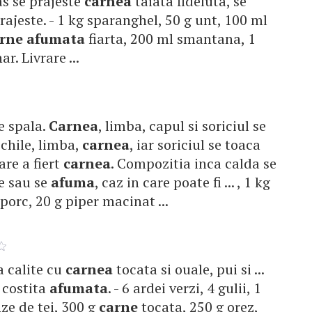
mas se prajeste
carnea
taiata fideluta, se
rajeste. - 1 kg sparanghel, 50 g unt, 100 ml
rne
afumata
fiarta, 200 ml smantana, 1
r. Livrare ...
se spala.
Carnea
, limba, capul si soriciul se
urechile, limba,
carnea
, iar soriciul se toaca
care a fiert
carnea
. Compozitia inca calda se
e sau se
afuma
, caz in care poate fi ... , 1 kg
porc, 20 g piper macinat ...
pa calite cu
carnea
tocata si ouale, pui si ...
e costita
afumata
. - 6 ardei verzi, 4 gulii, 1
nze de tei, 300 g
carne
tocata, 250 g orez,