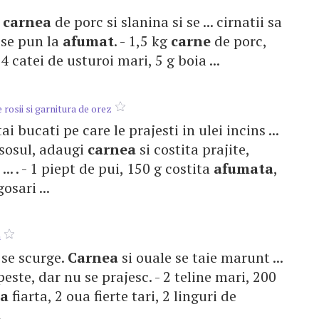
i
carnea
de porc si slanina si se ... cirnatii sa
i se pun la
afumat
. - 1,5 kg
carne
de porc,
4 catei de usturoi mari, 5 g boia ...
 rosii si garnitura de orez
 tai bucati pe care le prajesti in ulei incins ...
t sosul, adaugi
carnea
si costita prajite,
... . - 1 piept de pui, 150 g costita
afumata
,
osari ...
a
i se scurge.
Carnea
si ouale se taie marunt ...
este, dar nu se prajesc. - 2 teline mari, 200
a
fiarta, 2 oua fierte tari, 2 linguri de
.