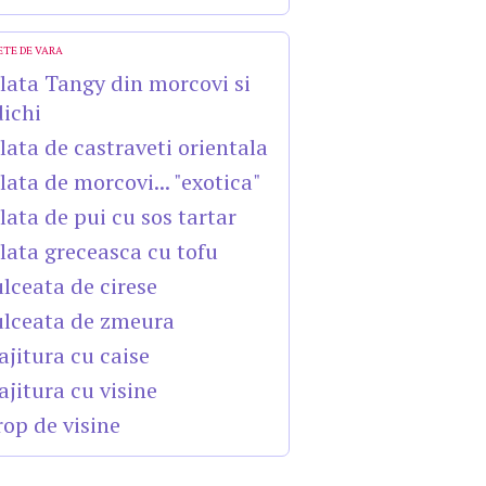
ETE DE VARA
lata Tangy din morcovi si
dichi
lata de castraveti orientala
lata de morcovi... "exotica"
lata de pui cu sos tartar
lata greceasca cu tofu
lceata de cirese
lceata de zmeura
ajitura cu caise
ajitura cu visine
rop de visine