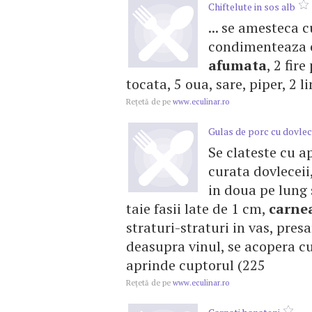
Chiftelute in sos alb
... se amesteca 
condimenteaza cu 
afumata
, 2 fir
tocata, 5 oua, sare, piper, 2 lin
Reţetă de pe
www.eculinar.ro
Gulas de porc cu dovlec
Se clateste cu a
curata dovleceii,
in doua pe lung 
taie fasii late de 1 cm,
carne
straturi-straturi in vas, pres
deasupra vinul, se acopera cu
aprinde cuptorul (225
Reţetă de pe
www.eculinar.ro