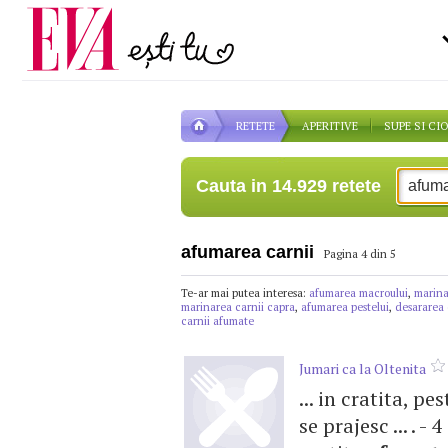
Carieră
la medic
Actualitate
RETETE
APERITIVE
SUPE SI CI
Cauta in 14.929 retete
afumarea carnii
Pagina 4 din 5
Te-ar mai putea interesa:
afumarea macroului
,
marina
marinarea carnii capra
,
afumarea pestelui
,
desararea 
carnii afumate
Jumari ca la Oltenita
... in cratita, pe
se prajesc ... . -