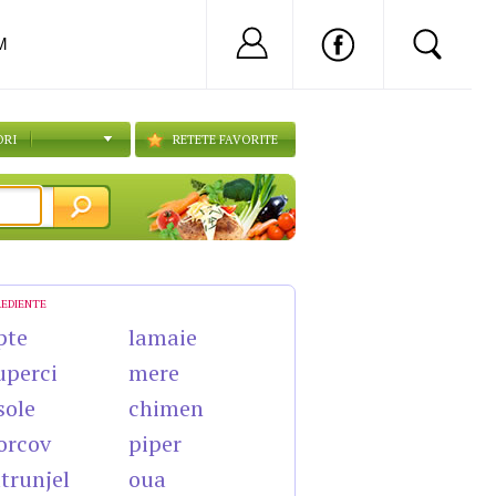
Nu ai cont?
Inregistreaza-
M
ORI
RETETE FAVORITE
REDIENTE
pte
lamaie
uperci
mere
sole
chimen
orcov
piper
trunjel
oua