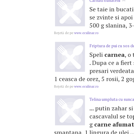
Carnati banateni
Se taie in bucat
se zvinte si apo
500 g slanina, 3-
Reţetă de pe
www.eculinar.ro
Friptura de pui cu sos de
Speli
carnea
, o
. Dupa ce a fier
presari verdeata 
1 ceasca de orez, 5 rosii, 2 gog
Reţetă de pe
www.eculinar.ro
Telina umpluta cu sunc
... putin zahar s
cascavalul se top
g
carne
afumat
smantana, 1 lingura de ulei ..