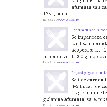
Marginile ... la 
afumata
sau
ca
125 g faina ...
Reţetă de pe
www.eculinar.ro
Friptura cu rasol si picio
Se impaneaza
c
... cit sa cuprin
acopera si ... . -
picior de vitel, 200 g morcovi .
Reţetă de pe
www.eculinar.ro
Frigarui pe gratar cu ci
Se taie
carnea
i
4-5 bucati de
ca
1 kg. din orice f
g slanina
afumata
, sare, pip
Reţetă de pe
www.eculinar.ro