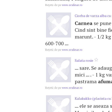
Reţetă de pe
www.eculinar.ro
Ciorba de varza alba c
Carnea
se pune l
Cind sint bine fi
marunt. - 1/2 kg
600-700 ...
Reţetă de pe
www.eculinar.ro
Salata rosie
... sare. Se adau
mici ... . - 1 kg 
pastrama
afum
Reţetă de pe
www.eculinar.ro
Kalakukko (placinta cu 
... ele se aseaza