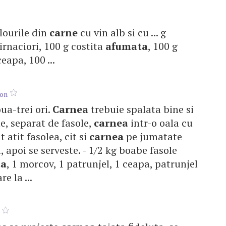
ulourile din
carne
cu vin alb si cu ... g
irnaciori, 100 g costita
afumata
, 100 g
eapa, 100 ...
hon
oua-trei ori.
Carnea
trebuie spalata bine si
une, separat de fasole,
carnea
intr-o oala cu
t atit fasolea, cit si
carnea
pe jumatate
ra, apoi se serveste. - 1/2 kg boabe fasole
ta
, 1 morcov, 1 patrunjel, 1 ceapa, patrunjel
e la ...