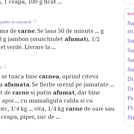
a
, 1 ceapa, 100 g ficat ...
RET
paine si cascaval
Sa
eama de
carne
. Se lasa 30 de minute ... g
ri
00 g jambon (muschiulet
afumat
), 1/2
Sa
l verde. Livrare la ...
Sa
Sa
i
Sa
i, se toaca bine
carnea
, oprind citeva
Du
fa
afumata
. Se fierbe orezul pe jumatate ...
Du
at de
carne
si putin
afumat
, dar bine
Pr
 apoi ... cu mamaliguta calda si cu
Pr
rc, 1/4 kg ... vita, 1/4 kg
carne
de oaie sau
, ceapa, piper, suc de ...
Si