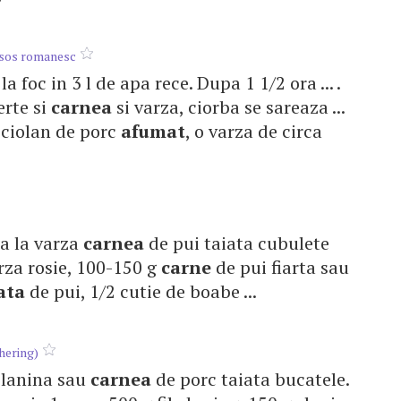
u sos romanesc
a foc in 3 l de apa rece. Dupa 1 1/2 ora ... .
erte si
carnea
si varza, ciorba se sareaza ...
 ciolan de porc
afumat
, o varza de circa
ga la varza
carnea
de pui taiata cubulete
varza rosie, 100-150 g
carne
de pui fiarta sau
ata
de pui, 1/2 cutie de boabe ...
hering)
 slanina sau
carnea
de porc taiata bucatele.