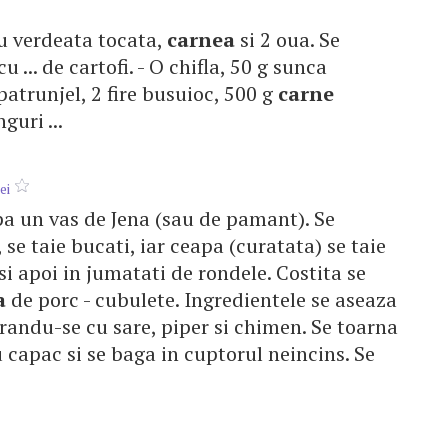
cu verdeata tocata,
carnea
si 2 oua. Se
... de cartofi. - O chifla, 50 g sunca
e patrunjel, 2 fire busuioc, 500 g
carne
guri ...
ei
pa un vas de Jena (sau de pamant). Se
 se taie bucati, iar ceapa (curatata) se taie
si apoi in jumatati de rondele. Costita se
a
de porc - cubulete. Ingredientele se aseaza
arandu-se cu sare, piper si chimen. Se toarna
 capac si se baga in cuptorul neincins. Se