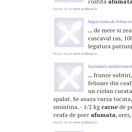
costita
afumat
Reţetă de pe
www.eculinar.ro
Supa crema de telina cu 
... de mere si z
cascaval ras, 1
legatura patrunje
Reţetă de pe
www.eculinar.ro
Sarmalute moldovenest
... frunze subtir
felioare din cea
un ciolan curat
spalat. Se asaza varza tocata,
smintina. - 1/2 kg
carne
de po
ceafa de porc
afumata
, orez
Reţetă de pe
www.eculinar.ro