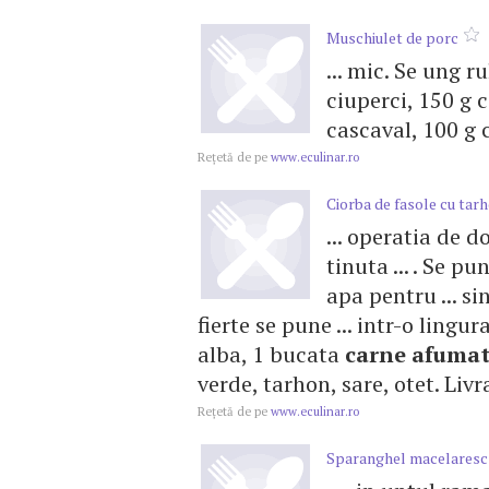
Muschiulet de porc
... mic. Se ung r
ciuperci, 150 g c
cascaval, 100 g c
Reţetă de pe
www.eculinar.ro
Ciorba de fasole cu tar
... operatia de d
tinuta ... . Se p
apa pentru ... sin
fierte se pune ... intr-o lingu
alba, 1 bucata
carne
afuma
verde, tarhon, sare, otet. Livrar
Reţetă de pe
www.eculinar.ro
Sparanghel macelaresc