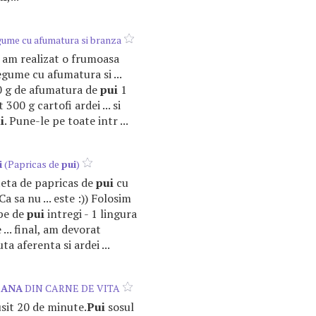
gume cu afumatura si branza
si am realizat o frumoasa
gume cu afumatura si ...
0 g de afumatura de
pui
1
300 g cartofi ardei ... si
i
. Pune-le pe toate intr ...
i
(Papricas de
pui
)
teta de papricas de
pui
cu
 sa nu ... este :)) Folosim
lpe de
pui
intregi - 1 lingura
 ... final, am devorat
a aferenta si ardei ...
CANA
DIN CARNE DE VITA
busit 20 de minute.
Pui
sosul