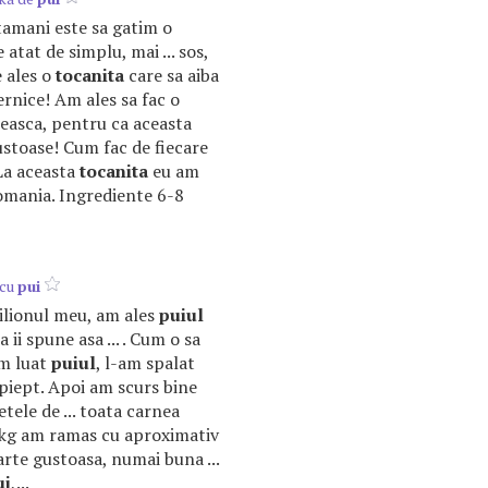
ptamani este sa gatim o
e atat de simplu, mai ... sos,
e ales o
tocanita
care sa aiba
ternice! Am ales sa fac o
easca, pentru ca aceasta
stoase! Cum fac de fiecare
 La aceasta
tocanita
eu am
Romania. Ingrediente 6-8
 cu
pui
milionul meu, am ales
puiul
a ii spune asa ... . Cum o sa
m luat
puiul
, l-am spalat
. piept. Apoi am scurs bine
tele de ... toata carnea
 kg am ramas cu aproximativ
arte gustoasa, numai buna ...
ui
,...