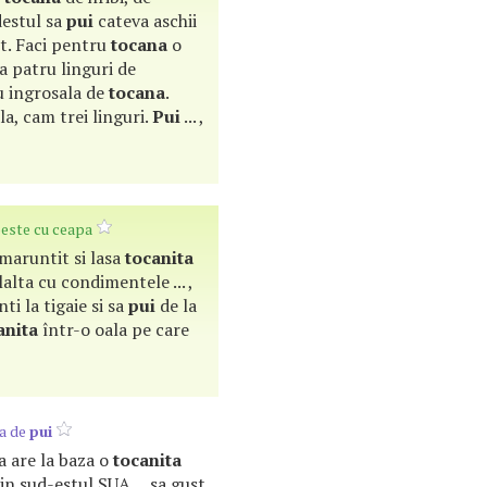
destul sa
pui
cateva aschii
ult. Faci pentru
tocana
o
la patru linguri de
cu ingrosala de
tocana
.
a, cam trei linguri.
Pui
... ,
este cu ceapa
e maruntit si lasa
tocanita
lalta cu condimentele ... ,
ti la tigaie si sa
pui
de la
anita
într-o oala pe care
a de
pui
a are la baza o
tocanita
in sud-estul SUA ... sa gust