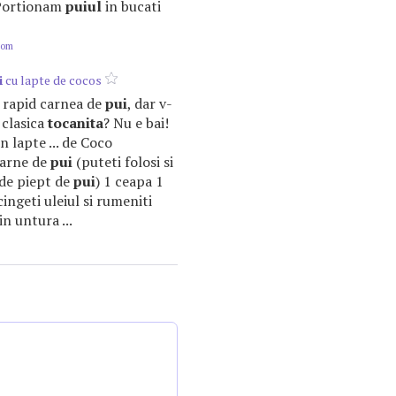
 Portionam
puiul
in bucati
com
i
cu lapte de cocos
ti rapid carnea de
pui
, dar v-
 clasica
tocanita
? Nu e bai!
 lapte ... de Coco
carne de
pui
(puteti folosi si
 de piept de
pui
) 1 ceapa 1
ncingeti uleiul si rumeniti
in untura ...