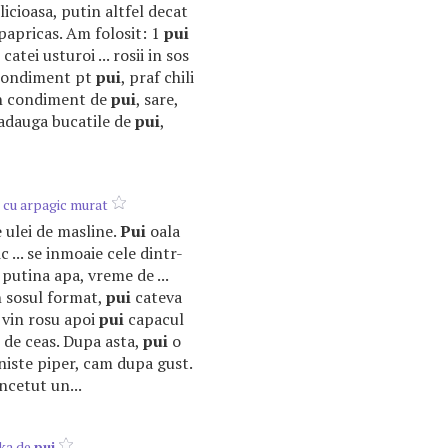
icioasa, putin altfel decat
 papricas. Am folosit: 1
pui
atei usturoi ... rosii in sos
, condiment pt
pui
, praf chili
in condiment de
pui
, sare,
e adauga bucatile de
pui
,
l cu arpagic murat
de ulei de masline.
Pui
oala
 ... se inmoaie cele dintr-
putina apa, vreme de ...
n sosul format,
pui
cateva
e vin rosu apoi
pui
capacul
e de ceas. Dupa asta,
pui
o
 niste piper, cam dupa gust.
incetut un...
ka de
pui