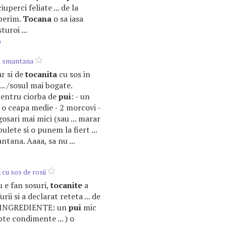
iuperci feliate ... de la
perim.
Tocana
o sa iasa
uroi ...
m
 smantana
ar si de
tocanita
cu sos in
... /sosul mai bogate.
pentru ciorba de
pui
: - un
 o ceapa medie - 2 morcovi -
osari mai mici (sau ... marar
ulete si o punem la fiert ...
tana. Aaaa, sa nu ...
i
cu sos de rosii
u e fan sosuri,
tocanite
a
rii si a declarat reteta ... de
. INGREDIENTE: un
pui
mic
pte condimente ... ) o