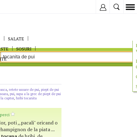
Inregistreaza
E
SALATE
ASTE
SOSURI
ITE
easca
,
retete usoare de pui
,
piept de pui
isoara
,
pui
,
supa a la grec de piept de pui
 la cuptor
,
hribi tocanita
perci
 lor, poti ,,pacali" oricand o
hampignon de la piata ...
o
tocana
de hribi, de