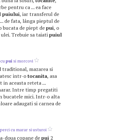
 E buna la sosuri,
tocanite
,
rbe pentru ca ... ea face
l
puiului
, iar transferul de
.. de fata, lânga pieptul de
oi o bucata de piept de
pui
, o
 ulei. Trebuie sa taiati
puiul
 cu
pui
si morcovi
 traditional, mazarea si
atesc intr-o
tocanita
, asa
in aceasta reteta ...
marar. Intre timp pregatiti
n bucatele mici. Intr-o alta
 culoare adaugati si carnea de
perci cu marar si usturoi
una-doua copane de
pui
2