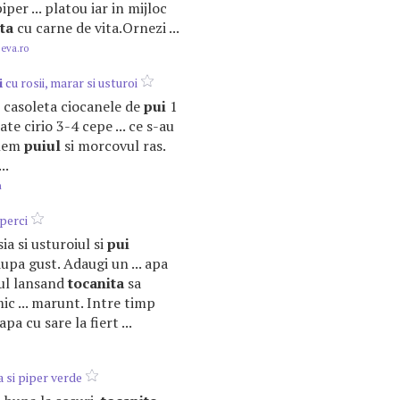
iper ... platou iar in mijloc
ta
cu carne de vita.Ornezi ...
.eva.ro
i
cu rosii, marar si usturoi
1 casoleta ciocanele de
pui
1
ate cirio 3-4 cepe ... ce s-au
unem
puiul
si morcovul ras.
..
m
perci
osia si usturoiul si
pui
pa gust. Adaugi un ... apa
sul lansand
tocanita
sa
mic ... marunt. Intre timp
apa cu sare la fiert ...
 si piper verde