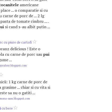
tocanitele
americane
place ... o comparatie si cu
 carne de porc de ... 2 lg
 pasta de tomate cimbru ... .
ui
si cand s-au albit putin ...
c cu piure de cartofi
pranz delicious ! Este o
la cu carne de porc sau
pui
gume ...
pealese.blogspot.com
icii: 1 kg carne de porc de
grasime ... chiar si cu vita si
este sa nu o gatiti ...
ona-susu.blogspot.com
i
cu bere