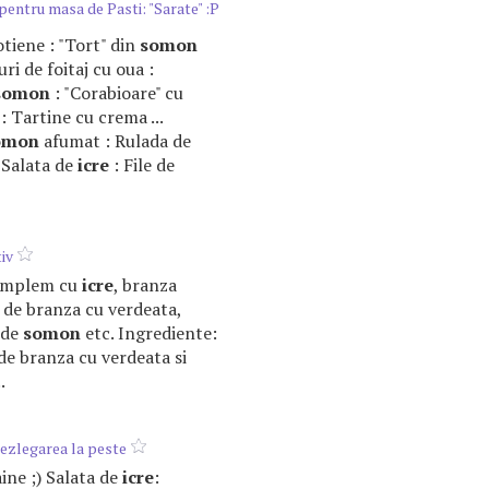
pentru masa de Pasti: "Sarate" :P
cotiene : "Tort" din
somon
ri de foitaj cu oua :
somon
: "Corabioare" cu
: Tartine cu crema ...
omon
afumat : Rulada de
: Salata de
icre
: File de
iv
e umplem cu
icre
, branza
 de branza cu verdeata,
 de
somon
etc. Ingrediente:
. de branza cu verdeata si
.
ezlegarea la peste
aine ;) Salata de
icre
: