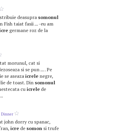
 distribuie deasupra
somonul
Fish taiat fasii ... -eu am
icre
germane roz de la
atat morunul, cat si
ezoseaza si se pun ... . Pe
rie se aseaza
icrele
negre,
elie de toast. Din
somonul
mestecata cu
icrele
de
..
 Dinner
mat john dorry cu spanac,
fran,
icre
de
somon
si trufe