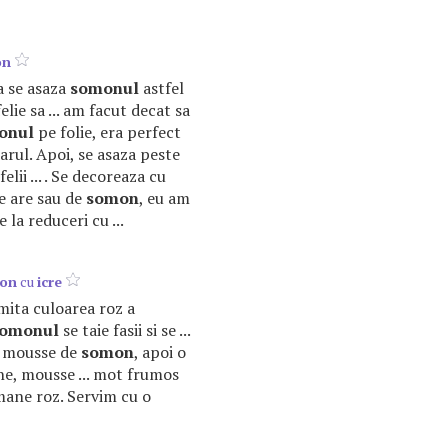
on
ta se asaza
somonul
astfel
elie sa ... am facut decat sa
onul
pe folie, era perfect
rarul. Apoi, se asaza peste
elii ... . Se decoreaza cu
e are sau de
somon
, eu am
la reduceri cu ...
on
cu
icre
mita culoarea roz a
omonul
se taie fasii si se ...
e mousse de
somon
, apoi o
ine, mousse ... mot frumos
ane roz. Servim cu o