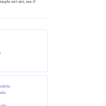
implu nici aici, asa-i?
u
ridichi
cado
cala