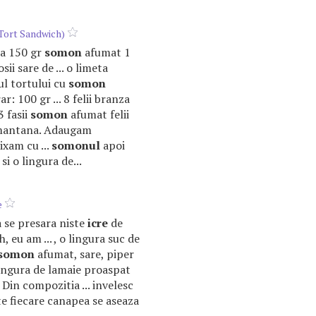
Tort Sandwich)
na 150 gr
somon
afumat 1
sii sare de ... o limeta
l tortului cu
somon
r: 100 gr ... 8 felii branza
3 fasii
somon
afumat felii
smantana. Adaugam
ixam cu ...
somonul
apoi
i o lingura de...
e
a se presara niste
icre
de
, eu am ... , o lingura suc de
somon
afumat, sare, piper
o lingura de lamaie proaspat
. Din compozitia ... invelesc
te fiecare canapea se aseaza