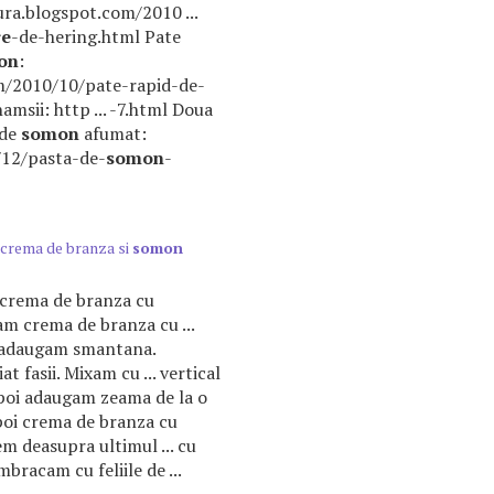
ura.blogspot.com/2010 ...
re
-de-hering.html Pate
on
:
m/2010/10/pate-rapid-de-
amsii: http ... -7.html Doua
 de
somon
afumat:
7/12/pasta-de-
somon
-
u crema de branza si
somon
e crema de branza cu
am crema de branza cu ...
 adaugam smantana.
t fasii. Mixam cu ... vertical
oi adaugam zeama de la o
apoi crema de branza cu
 deasupra ultimul ... cu
imbracam cu feliile de ...