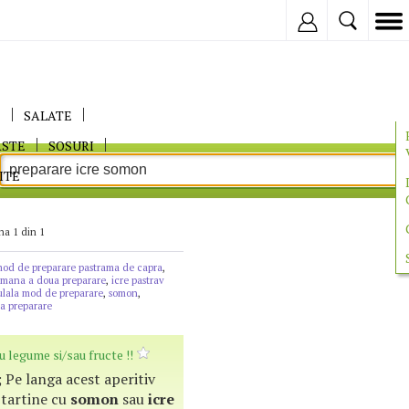
Inregistreaza
E
SALATE
ASTE
SOSURI
ITE
na 1 din 1
od de preparare pastrama de capra
,
i mana a doua preparare
,
icre pastrav
hulala mod de preparare
,
somon
,
a preparare
u legume si/sau fructe !!
 ; Pe langa acest aperitiv
 tartine cu
somon
sau
icre