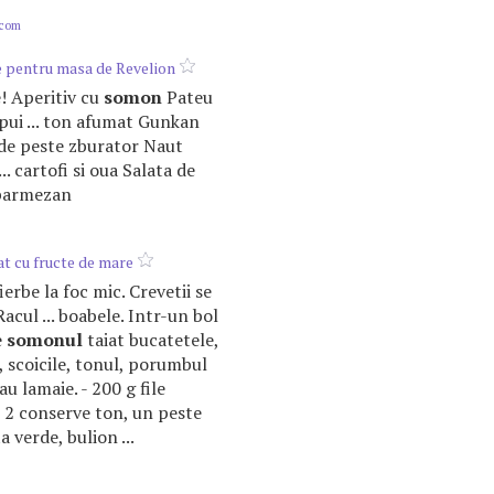
.com
e pentru masa de Revelion
ie! Aperitiv cu
somon
Pateu
 pui ... ton afumat Gunkan
de peste zburator Naut
. cartofi si oua Salata de
 parmezan
at cu fructe de mare
ierbe la foc mic. Crevetii se
Racul ... boabele. Intr-un bol
e
somonul
taiat bucatetele,
, scoicile, tonul, porumbul
 sau lamaie. - 200 g file
i, 2 conserve ton, un peste
 verde, bulion ...