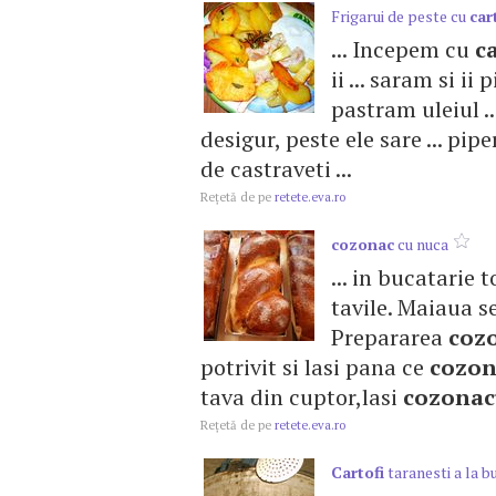
Frigarui de peste cu
car
... Incepem cu
ca
ii ... saram si i
pastram uleiul .
desigur, peste ele sare ... pip
de castraveti ...
Reţetă de pe
retete.eva.ro
cozonac
cu nuca
... in bucatarie
tavile. Maiaua se
Prepararea
coz
potrivit si lasi pana ce
cozon
tava din cuptor,lasi
cozonac
Reţetă de pe
retete.eva.ro
Cartofi
taranesti a la b