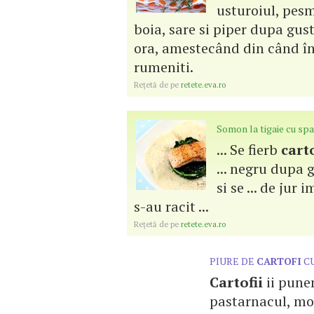
usturoiul, pesm
boia, sare si piper dupa gust
ora, amestecând din când î
rumeniti.
Reţetă de pe
retete.eva.ro
Somon la tigaie cu spa
... Se fierb
carto
... negru dupa 
si se ... de jur
s-au racit ...
Reţetă de pe
retete.eva.ro
PIURE DE
CARTOFI
CU
Cartofii
ii punem
pastarnacul, morc