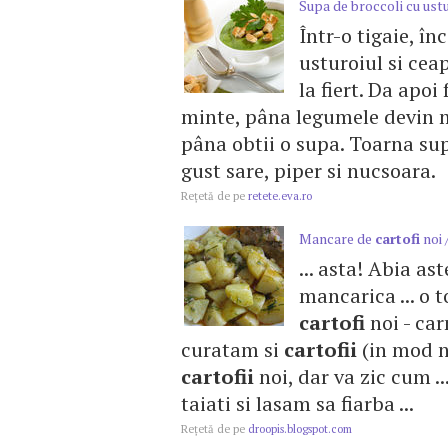
Supa de broccoli cu ustu
Într-o tigaie, în
usturoiul si ce
la fiert. Da apoi
minte, pâna legumele devin m
pâna obtii o supa. Toarna sup
gust sare, piper si nucsoara.
Reţetă de pe
retete.eva.ro
Mancare de
cartofi
noi 
... asta! Abia a
mancarica ... o t
cartofi
noi - car
curatam si
cartofii
(in mod no
cartofii
noi, dar va zic cum .
taiati si lasam sa fiarba ...
Reţetă de pe
droopis.blogspot.com