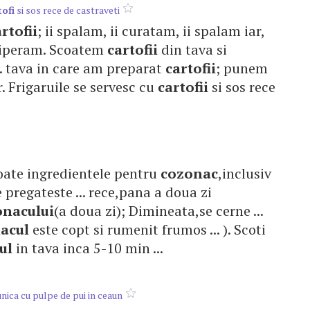
tofi
si sos rece de castraveti
rtofii
; ii spalam, ii curatam, ii spalam iar,
i piperam. Scoatem
cartofii
din tava si
.. tava in care am preparat
cartofii
; punem
er. Frigaruile se servesc cu
cartofii
si sos rece
 toate ingredientele pentru
cozonac
,inclusiv
 pregateste ... rece,pana a doua zi
onacului
(a doua zi); Dimineata,se cerne ...
acul
este copt si rumenit frumos ... ). Scoti
ul
in tava inca 5-10 min ...
unica cu pulpe de pui in ceaun