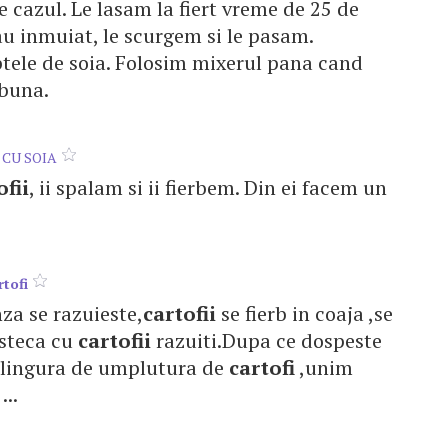
cazul. Le lasam la fiert vreme de 25 de
u inmuiat, le scurgem si le pasam.
ptele de soia. Folosim mixerul pana cand
 buna.
CU SOIA
ofii
, ii spalam si ii fierbem. Din ei facem un
rtofi
nza se razuieste,
cartofii
se fierb in coaja ,se
esteca cu
cartofii
razuiti.Dupa ce dospeste
 o lingura de umplutura de
cartofi
,unim
...