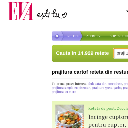
Carieră
pe măsură ce înaintezi î
Actualitate
RETETE
APERITIVE
SUPE SI CI
Cauta in 14.929 retete
prajitura cartof reteta din rest
Te-ar mai putea interesa:
dulceata din corcoduse
,
pra
prajitura simpla cu piscoturi
,
prajitura greta garbo
,
pra
prajitura cu mere
Reteta de post: Zucchi
Încinge cuptoru
pentru cuptor,