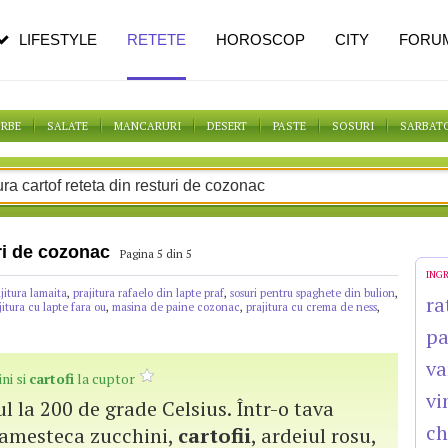
n vârstă
de dureroasă este investigația
LIFESTYLE
RETETE
HOROSCOP
CITY
FORU
ORBE
SALATE
MANCARURI
DESERT
PASTE
SOSURI
SARBAT
uri de cozonac
Pagina 5 din 5
ING
jitura lamaita
,
prajitura rafaelo din lapte praf
,
sosuri pentru spaghete din bulion
,
ra
jitura cu lapte fara ou
,
masina de paine cozonac
,
prajitura cu crema de ness
,
pa
va
ni si
cartofi
la cuptor
vi
l la 200 de grade Celsius. Într-o tava
c
 amesteca zucchini,
cartofii
, ardeiul rosu,