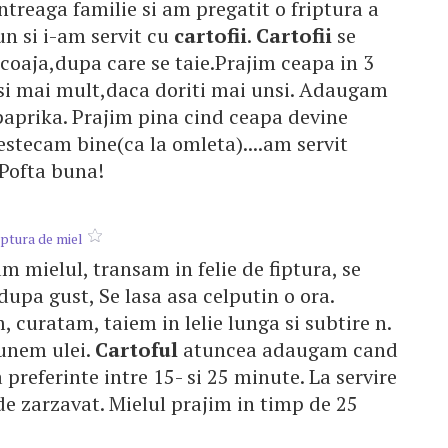
ntreaga familie si am pregatit o friptura a
un si i-am servit cu
cartofii
.
Cartofii
se
n coaja,dupa care se taie.Prajim ceapa in 3
i si mai mult,daca doriti mai unsi. Adaugam
paprika. Prajim pina cind ceapa devine
tecam bine(ca la omleta)....am servit
 Pofta buna!
ptura de miel
m mielul, transam in felie de fiptura, se
pa gust, Se lasa asa celputin o ora.
 curatam, taiem in lelie lunga si subtire n.
unem ulei.
Cartoful
atuncea adaugam cand
preferinte intre 15- si 25 minute. La servire
i de zarzavat. Mielul prajim in timp de 25