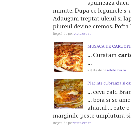
spumeaza daca e 
minute. Dupa ce legumele s-a
Adaugam treptat uleiul si la
piureul devine cremos. Pofta
Reţetă de pe
retete.eva.ro
MUSACA DE
CARTOFI
... Curatam
cart
...
Reţetă de pe
retete.eva.ro
Placinte cu branza si
ca
... ceva cald Bra
... boia si se am
aluatul ... cate
marginile peste umplutura si 
Reţetă de pe
retete.eva.ro