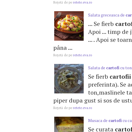
Reţetă de pe
retete.eva.ro
Salata greceasca de
car
... Se fierb
cartof
Apoi ... timp de
... . Apoi se toa
pâna ...
Reţetă de pe
retete.eva.ro
Salata de
cartofi
cu ton 
Se fierb
cartofii
preferinta). Se 
ton,maslinele ta
piper dupa gust si sos de ustu
Reţetă de pe
retete.eva.ro
Musaca de
cartofi
cu ca
Se curata
cartof