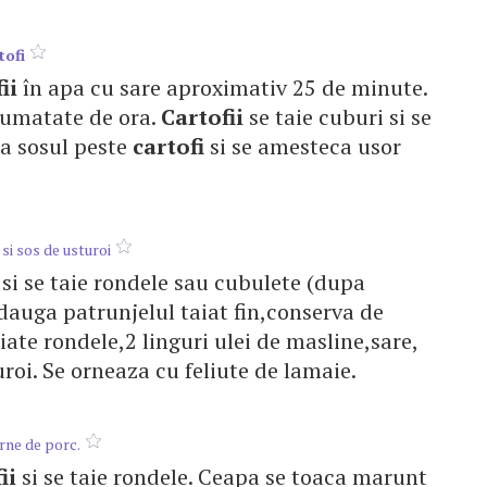
tofi
ii
în apa cu sare aproximativ 25 de minute.
 jumatate de ora.
Cartofii
se taie cuburi si se
rna sosul peste
cartofi
si se amesteca usor
si sos de usturoi
si se taie rondele sau cubulete (dupa
adauga patrunjelul taiat fin,conserva de
iate rondele,2 linguri ulei de masline,sare,
roi. Se orneaza cu feliute de lamaie.
rne de porc.
ii
si se taie rondele. Ceapa se toaca marunt