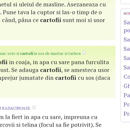
etul si uleiul de masline. Asezaneaza cu
. Pune tava la cuptor si las-o timp de o
RET
n când, pâna ce
cartofii
sunt moi si usor
Sa
po
Sa
Sa
nac sote si
cartofi
in sos de mustar si tarhon
Sa
fii
in coaja, in apa cu sare pana furculita
Sa
gust. Se adauga
cartofii
, se amesteca usor
Co
 imprejur jumatate din
cartofii
cu sos (daca
Gh
Pa
Pr
 RADACINOASE
Pr
 la fiert in apa cu sare, impreuna cu
ovii si telina (focul sa fie potrivit). Se