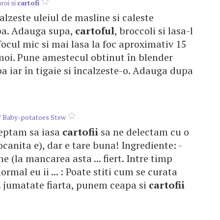
roi si
cartofi
calzeste uleiul de masline si caleste
apa. Adauga supa,
cartoful
, broccoli si lasa-l
 focul mic si mai lasa la foc aproximativ 15
oi. Pune amestecul obtinut în blender
a iar în tigaie si încalzeste-o. Adauga dupa
/ Baby-potatoes Stew
steptam sa iasa
cartofii
sa ne delectam cu o
ocanita e), dar e tare buna! Ingrediente: -
ne (la mancarea asta ... fiert. Intre timp
rmal eu ii ... : Poate stiti cum se curata
.. jumatate fiarta, punem ceapa si
cartofii