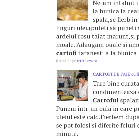
Ne-am intalnit i
la bunica la cea
spala,se fierb i
linguri ulei.(puteti sa punet
ardeiul rosu taiat marunt,si 
moale. Adaugam ouale si ames
cartofi
taranesti a la bunica
Reţetă de pe
retete.eva.ro
CARTOFI
DE PAIE cu fi
Tare bine curata
condimenteaza du
Cartoful
spalam,
Punem intr-un oala in care p
uleiul este cald.Fierbem dupa 
se pot folosi si diferite felur
minute.