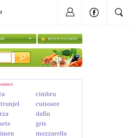
Nu ai cont?
Inregistreaza-
M
ORI
RETETE FAVORITE
REDIENTE
ta
cimbru
trunjel
cuisoare
rza
dafin
nete
gris
himen
mozzarella