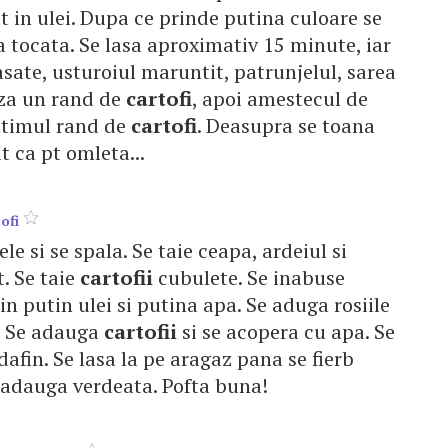
it in ulei. Dupa ce prinde putina culoare se
 tocata. Se lasa aproximativ 15 minute, iar
asate, usturoiul maruntit, patrunjelul, sarea
eaza un rand de
cartofi
, apoi amestecul de
ultimul rand de
cartofi
. Deasupra se toana
 ca pt omleta...
ofi
e si se spala. Se taie ceapa, ardeiul si
. Se taie
cartofii
cubulete. Se inabuse
in putin ulei si putina apa. Se aduga rosiile
n. Se adauga
cartofii
si se acopera cu apa. Se
dafin. Se lasa la pe aragaz pana se fierb
se adauga verdeata. Pofta buna!