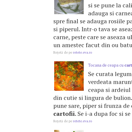
si se pune la cal
adauga si carnea
spre final se adauga rosiile p
si piperul. Intr-o tava se as
carne, peste care se aseaza 
un amestec facut din ou batut
Reţetă de pe
retete.eva.ro
Tocana de ceapa cu
cart
Se curata legumel
verdeata marunt
ceapa si ardeiul 
din cutie si lingura de bulio
pune sare, piper si frunza de 
cartofii
. Se i-a dupa foc si 
Reţetă de pe
retete.eva.ro