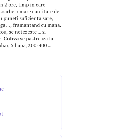
am 2 ore, timp in care
soarbe o mare cantitate de
nu puneti suficienta sare,
ga ... , framantand cu mana.
u, se netezeste ... si
e.
Coliva
se pastreaza la
ahar, 5 l apa, 300-400 ...
ne
at