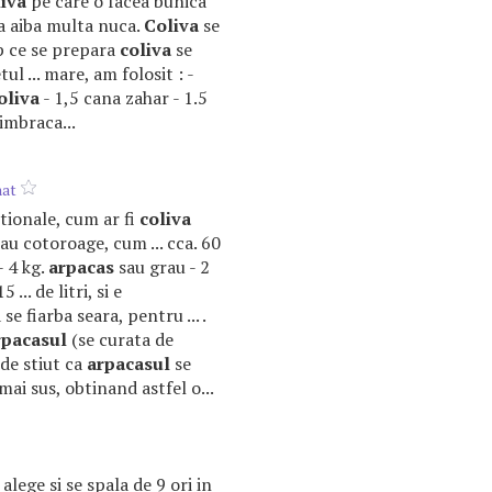
liva
pe care o facea bunica
 sa aiba multa nuca.
Coliva
se
imp ce se prepara
coliva
se
l ... mare, am folosit : -
oliva
- 1,5 cana zahar - 1.5
 imbraca...
nat
ditionale, cum ar fi
coliva
sau cotoroage, cum ... cca. 60
- 4 kg.
arpacas
sau grau - 2
5 ... de litri, si e
 se fiarba seara, pentru ... .
rpacasul
(se curata de
e de stiut ca
arpacasul
se
 mai sus, obtinand astfel o...
alege si se spala de 9 ori in